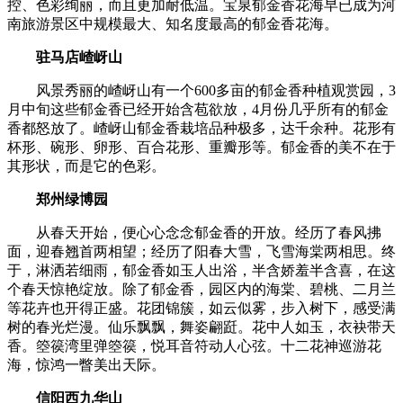
控、色彩绚丽，而且更加耐低温。宝泉郁金香花海早已成为河
南旅游景区中规模最大、知名度最高的郁金香花海。
驻马店嵖岈山
风景秀丽的嵖岈山有一个600多亩的郁金香种植观赏园，3
月中旬这些郁金香已经开始含苞欲放，4月份几乎所有的郁金
香都怒放了。嵖岈山郁金香栽培品种极多，达千余种。花形有
杯形、碗形、卵形、百合花形、重瓣形等。郁金香的美不在于
其形状，而是它的色彩。
郑州绿博园
从春天开始，便心心念念郁金香的开放。经历了春风拂
面，迎春翘首两相望；经历了阳春大雪，飞雪海棠两相思。终
于，淋洒若细雨，郁金香如玉人出浴，半含娇羞半含喜，在这
个春天惊艳绽放。除了郁金香，园区内的海棠、碧桃、二月兰
等花卉也开得正盛。花团锦簇，如云似雾，步入树下，感受满
树的春光烂漫。仙乐飘飘，舞姿翩跹。花中人如玉，衣袂带天
香。箜篌湾里弹箜篌，悦耳音符动人心弦。十二花神巡游花
海，惊鸿一瞥美出天际。
信阳西九华山