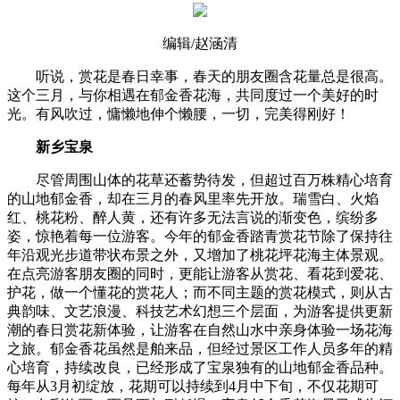
编辑/赵涵清
听说，赏花是春日幸事，春天的朋友圈含花量总是很高。
这个三月，与你相遇在郁金香花海，共同度过一个美好的时
光。有风吹过，慵懒地伸个懒腰，一切，完美得刚好！
新乡宝泉
尽管周围山体的花草还蓄势待发，但超过百万株精心培育
的山地郁金香，却在三月的春风里率先开放。瑞雪白、火焰
红、桃花粉、醉人黄，还有许多无法言说的渐变色，缤纷多
姿，惊艳着每一位游客。今年的郁金香踏青赏花节除了保持往
年沿观光步道带状布景之外，又增加了桃花坪花海主体景观。
在点亮游客朋友圈的同时，更能让游客从赏花、看花到爱花、
护花，做一个懂花的赏花人；而不同主题的赏花模式，则从古
典韵味、文艺浪漫、科技艺术幻想三个层面，为游客提供更新
潮的春日赏花新体验，让游客在自然山水中亲身体验一场花海
之旅。郁金香花虽然是舶来品，但经过景区工作人员多年的精
心培育，持续改良，已经形成了宝泉独有的山地郁金香品种。
每年从3月初绽放，花期可以持续到4月中下旬，不仅花期可