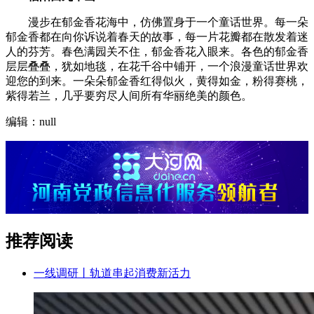
漫步在郁金香花海中，仿佛置身于一个童话世界。每一朵
郁金香都在向你诉说着春天的故事，每一片花瓣都在散发着迷
人的芬芳。春色满园关不住，郁金香花入眼来。各色的郁金香
层层叠叠，犹如地毯，在花千谷中铺开，一个浪漫童话世界欢
迎您的到来。一朵朵郁金香红得似火，黄得如金，粉得赛桃，
紫得若兰，几乎要穷尽人间所有华丽绝美的颜色。
编辑：null
推荐阅读
一线调研丨轨道串起消费新活力