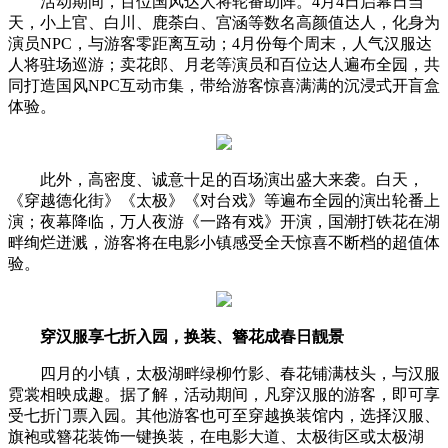
活动期间，百位国风达人将轮番助阵。4月4日启幕日当
天，小上官、白川、鹿荼白、宫涵等数名高颜值达人，化身为
演员NPC，与游客零距离互动；4月份每个周末，人气汉服达
人将驻场巡游；卖花郎、月老等演员和百位达人遍布全园，共
同打造国风NPC互动市集，带给游客惊喜满满的沉浸式开盲盒
体验。
此外，高密度、诚意十足的百场演出盛大来袭。白天，
《穿越德化街》《太极》《对台戏》等遍布全园的演出轮番上
演；夜幕降临，万人夜游《一路有戏》开演，国潮打铁花在湖
畔绚烂迸溅，游客将在电影小镇感受全天惊喜不断档的超值体
验。
穿汉服享七折入园，换装、簪花成春日靓景
四月的小镇，太极湖畔绿柳竹影、春花铺满枝头，与汉服
霓裳相映成趣。据了解，活动期间，凡穿汉服的游客，即可享
受七折门票入园。其他游客也可至穿越换装馆内，选择汉服、
旗袍或簪花装饰一键换装，在电影大道、太极街区或太极湖