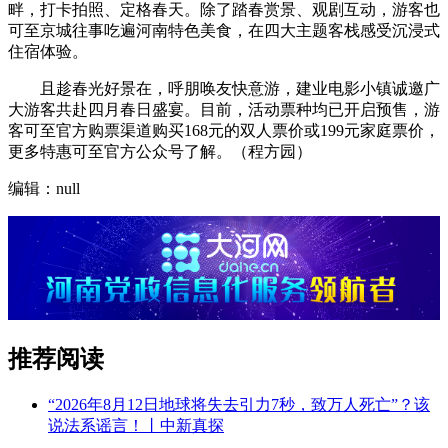
畔，打卡拍照、定格春天。除了踏春赏景、观剧互动，游客也
可至京城往事吃遍河南特色美食，在四大主题客栈感受沉浸式
住宿体验。
且趁春光好景在，呼朋唤友快意游，建业电影小镇诚邀广
大游客共赴四月春日盛宴。目前，活动票种均已开启预售，游
客可至官方购票渠道购买168元的双人票价或199元家庭票价，
更多特惠可至官方公众号了解。（程方园）
编辑：null
推荐阅读
“2026年8月12日地球将失去引力7秒，致万人死亡”？该
说法系谣言！丨中新真探