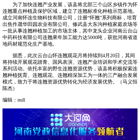
为了加快连翘产业发展，该县将北部三个山区乡镇作为怀
连翘重点种植及保护区域，建立了连翘标准化种植示范基地。
成立河南怀连生物科技有限公司，注册“怀翘”系列商标，培育
出焦作晟华田园农业有限公司、修武县大东沟种植家庭农场等
一批从事连翘种植加工的市场主体，其中龙头企业河南云台山
中药科技有限公司连翘果年加工能力达5000吨，获批河南省道
地药材规范化生产基地。
据悉，此次云台山怀连翘观花月将持续到4月20日，其间
将持续开展观花踏青、国风表演、连翘产业培训和学术交流等
系列活动。依托丰富的野生连翘资源优势，该县将积极探索连
翘种植抚育、连翘观花、连翘精深加工为一体的三产融合发展
模式，致力于将连翘资源优势转化为经济发展优势。（马义恒
陈杰）
编辑：null