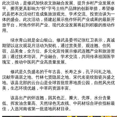
此次活动，是修武加快农文旅融合发展、提升乡村产业发展水
平、擦亮更具影响力“怀”字号土特产品牌的创新举措，希望修
武县把本次活动打造成集旅游观光、学术交流、投资洽谈为一
体的盛会。此次活动，搭建起展示焦作怀药产业成果的最新开
放平台，对焦作怀药产业、现代农业发展将起到积极的推动作
用。
绿水青山就是金山银山。修武县委书记张红卫表示，真诚
期望以这次观花月活动为契机，通过赏美景、观连翘、住民
宿、品美食，全方位、多元化宣传展示修武连翘产业和旅游资
源；通过技术培训、产业融合、学术交流，共同传承祖国医学
瑰宝，推动中医药产业高质量发展。
修武是久负盛名的千年古县、长寿之乡，孔子问礼之地、
汉献帝谪居之地、竹林七贤隐居之地、宋代名瓷绞胎瓷兴盛之
地。该县北部的云台山是全球首批世界地质公园，自然风光优
美，生态环境优越，中草药资源丰富。
该县出产的怀连翘，因其色正、瓣大、壳厚、水分含量
低、挥发油含量高、天然绿色无农残、中药材综合评价指标最
佳，入选河南省第一批道地药材目录。