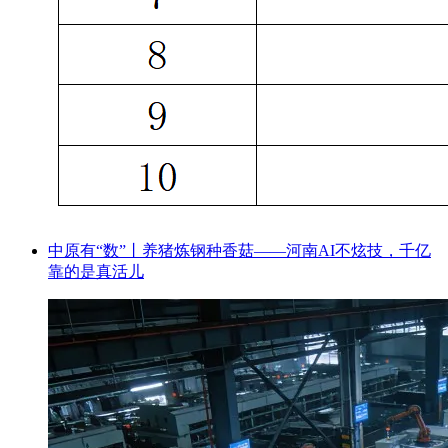
中原有“数”丨养猪炼钢种香菇——河南AI不炫技，千亿
靠的是真活儿