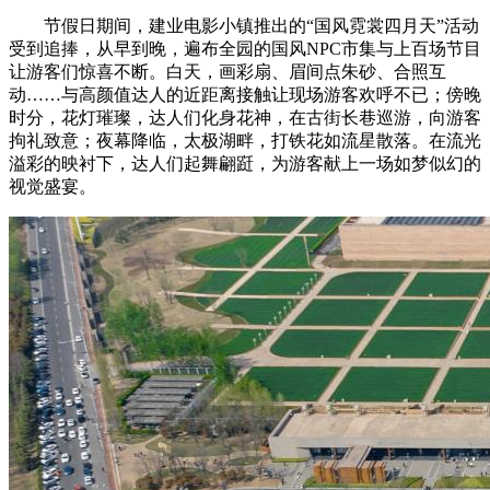
节假日期间，建业电影小镇推出的“国风霓裳四月天”活动
受到追捧，从早到晚，遍布全园的国风NPC市集与上百场节目
让游客们惊喜不断。白天，画彩扇、眉间点朱砂、合照互
动……与高颜值达人的近距离接触让现场游客欢呼不已；傍晚
时分，花灯璀璨，达人们化身花神，在古街长巷巡游，向游客
拘礼致意；夜幕降临，太极湖畔，打铁花如流星散落。在流光
溢彩的映衬下，达人们起舞翩跹，为游客献上一场如梦似幻的
视觉盛宴。