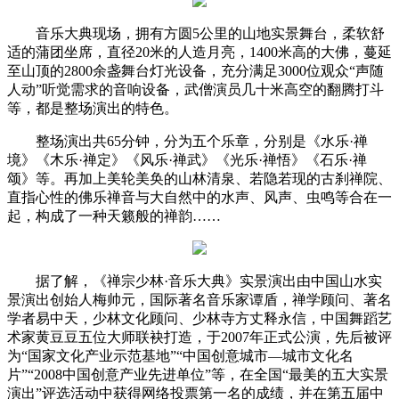
音乐大典现场，拥有方圆5公里的山地实景舞台，柔软舒
适的蒲团坐席，直径20米的人造月亮，1400米高的大佛，蔓延
至山顶的2800余盏舞台灯光设备，充分满足3000位观众“声随
人动”听觉需求的音响设备，武僧演员几十米高空的翻腾打斗
等，都是整场演出的特色。
整场演出共65分钟，分为五个乐章，分别是《水乐·禅
境》《木乐·禅定》《风乐·禅武》《光乐·禅悟》《石乐·禅
颂》等。再加上美轮美奂的山林清泉、若隐若现的古刹禅院、
直指心性的佛乐禅音与大自然中的水声、风声、虫鸣等合在一
起，构成了一种天籁般的禅韵……
据了解，《禅宗少林·音乐大典》实景演出由中国山水实
景演出创始人梅帅元，国际著名音乐家谭盾，禅学顾问、著名
学者易中天，少林文化顾问、少林寺方丈释永信，中国舞蹈艺
术家黄豆豆五位大师联袂打造，于2007年正式公演，先后被评
为“国家文化产业示范基地”“中国创意城市—城市文化名
片”“2008中国创意产业先进单位”等，在全国“最美的五大实景
演出”评选活动中获得网络投票第一名的成绩，并在第五届中