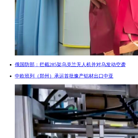
俄国防部：拦截285架乌克兰无人机并对乌发动空袭
中欧班列（郑州）承运首批豫产铝材出口中亚