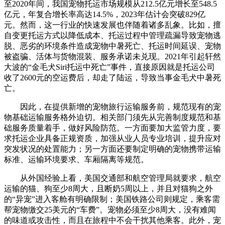
至2020年间，我国宠物托运市场规模从212.5亿元增长至548.5
亿元，年复合增长率高达14.5%，2023年估计会突破829亿
元。然而，这一行业的快速发展也伴随着诸多乱象。比如，擅
自变更托运方式以降低成本、托运过程中管理疏漏导致宠物逃
脱、恶劣的环境条件造成宠物中暑死亡、托运时间延误、宠物
被盗骗、活体与货物混装、服务承诺未兑现。2021年引起轩然
大波的“金毛犬Siri托运中死亡”事件，直接原因就是托运公司
收了2600元的空运费后，却走了陆运，导致当事金毛犬中暑死
亡。
因此，在提供新增的宠物旅行运输服务前，规范现有的宠
物基础运输服务格外迫切。相关部门须先从完善制度规范和基
础服务质量着手，做好风险防范。一方面要加大监管力度，要
求托运企业具备正规资质，加强从业人员专业培训，提升应对
突发状况的处置能力；另一方面还要制定明确的宠物携带运输
标准、运输环境要求、车厢隔离等规范。
从外国经验上看，美国交通部和航空管理局就要求，航空
运输的猫、狗至少8周大，且断奶5周以上，并且对猫狗之外
的“异宠”进入客舱有明确限制；美国铁路公司则规定，乘客需
帮宠物缴交25美元的“车费”。宠物必须至少8周大，没有难闻
的味道或攻击性，而且在旅程中不会干扰其他乘客。此外，宠