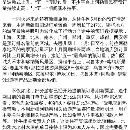
呈波动式上升。“五一”假期过后，不少平台上阿勒泰民宿预订
量持续走高，与“五一”期间基本持平。
一同火起来的还有新疆旅游。从途牛网5月份的预订情况
来看，本周新疆跟团游订单较前一周增长了247%。哪些地方
的游客最快将吸引力转化成了行动力？途牛的预订数据显示，
上海、天津、北京、南京、广州、郑州、重庆、成都、西安等
是预订排名靠前的区域。去哪儿网上，5月5日至今，前往阿勒
泰地区的机票预订量环比上月同期增长两成，当地酒店预订量
环比上月同期增长1倍，接近“五一”最高峰的预订量，热门区
域为禾木和喀纳斯风景区。携程平台上，乌鲁木齐+喀纳斯景
区+赛里木湖+那拉提旅游风景区8日包车游、乌鲁木齐+布尔
津+阿勒泰地区+克拉玛依+博乐10日、乌鲁木齐+阿勒泰+伊犁
9日游等产品近期全部热销。
不仅如此，部分游客已经开始提前预订暑期新疆游。途牛
网目前的暑期订单中新疆游的占比达到13%。从订单情况来
看，69%为女性游客，40岁以下客群占比34.3%。“受电视剧热
播带动，本周新疆阿勒泰相关旅游产品咨询量增幅明显，用户
主要关注北疆相关旅游产品，比如希望入住电视剧同款木屋
等。”途牛相关负责人介绍，这类住宿资源相对比较稀缺，比
如禾木老村木屋的单日接待上限为2000人左右，因此需要提早