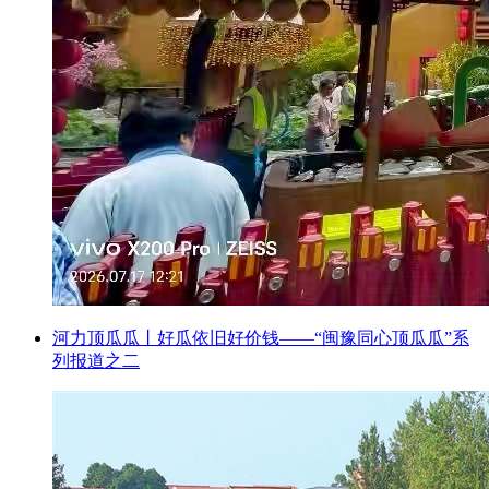
河力顶瓜瓜丨好瓜依旧好价钱——“闽豫同心顶瓜瓜”系
列报道之二