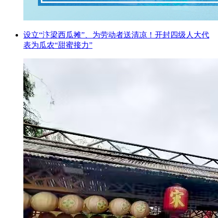
设立“汴梁西瓜摊”、为劳动者送清凉！开封四级人大代
表为瓜农“甜蜜接力”