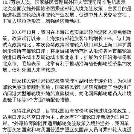
10.7万余人次。国家移民管理局外国人管理司司长毛旭表示，
此次全面实施外国旅游团乘坐邮轮入境免签政策，主要目的是
促进我国邮轮经济和邮轮产业发展，促进中外人员交流交往，
丰富入境旅游形态，增强经济新动能。
2016年10月，我国在上海试点实施邮轮旅游团入境免签政
策。政策试行以来，上海接待邮轮旅客年均增长10%。与上海
试点政策相比，本次免签政策将邮轮入境口岸从上海口岸扩展
到沿海所有邮轮口岸；将旅游团活动范围从沿海省区市邮轮靠
泊港口所在城市及周边城市和北京市，扩展为全国沿海省份和
北京市。毛旭表示，此举有利于推动沿海省份邮轮经济集约发
展，便利外国人来华旅游。
国家移民管理局边防检查管理司副司长李涛介绍，为保障
邮轮免签政策顺利实施，国家移民管理局研究制定了包括推广
访问港大型邮轮境外随船查验模式、简化国际邮轮船员入出境
查验手续等3个方面7项配套措施。
值得注意的是，目前我国沿海省份均实施过境免签政策，
适用口岸以航空口岸为主，此次有7个邮轮口岸新增为适用口
岸。“外籍旅客除随团适用邮轮免签政策入境旅游外，我国单
方面免签国家和与我国普通护照互免国家人员可乘邮轮入境适