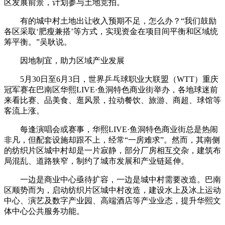
区发展前景，计划参与土地竞拍。
有的城中村土地出让收入预期不足，怎么办？“我们鼓励
各区采取‘肥瘦兼搭’等方式，实现资金在项目间平衡和区域统
筹平衡。”吴耿说。
因地制宜，助力区域产业发展
5月30日至6月3日，世界乒乓球职业大联盟（WTT）重庆
冠军赛在巴南区华熙LIVE·鱼洞特色商业街举办，各地球迷前
来看比赛、品美食、逛风景，拉动餐饮、旅游、商超、球馆等
客流上涨。
每逢演唱会或赛事，华熙LIVE·鱼洞特色商业街总是热闹
非凡，但配套设施却跟不上，经常“一房难求”。然而，其南侧
的纺织片区城中村却是一片寂静，部分厂房相互交杂，建筑布
局混乱、道路狭窄，制约了城市发展和产业链延伸。
一边是商业中心亟待扩容，一边是城中村需要改造。巴南
区顺势而为，启动纺织片区城中村改造，建设水上及冰上运动
中心、演艺及数字产业园、高端酒店等产业业态，提升华熙文
体中心公共服务功能。