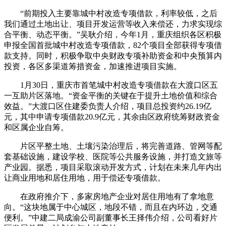
“前期投入主要靠城中村改造专项借款，利率较低，之后
我们通过土地出让、项目开发运营等收入来偿还，力求实现综
合平衡、动态平衡。”吴耿介绍，今年1月，重庆组织各区积极
申报全国首批城中村改造专项借款，82个项目全部获得专项借
款支持。同时，积极争取中央财政专项补助资金和中央预算内
投资，各区多渠道筹措资金，加速推进项目实施。
1月30日，重庆市首笔城中村改造专项借款在大渡口区五
一互助片区落地。“资金平衡的关键在于提升土地价值和综合
效益。”大渡口区住建委负责人介绍，项目总投资约26.19亿
元，其中申请专项借款20.9亿元，其余由区政府统筹财政资金
和区属企业自筹。
片区平整土地、土壤污染治理后，将完善道路、管网等配
套基础设施，建设学校、医院等公共服务设施，并打造文旅等
产业园。据悉，项目采取滚动开发方式，计划在未来几年内出
让商业用地和居住用地，用于偿还专项借款。
在政府推介下，多家房地产企业对居住用地有了拿地意
向。“这块地属于中心城区，地段不错，而且在内环边，交通
便利。”中建二局成渝公司副董事长王择伟介绍，公司看好片