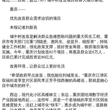
规范……目前，超过750个城中村改造项目在各大城市落地。
重庆——
优先改造群众需求迫切的项目
本报记者刘新吾
城中村改造是解决群众急难愁盼问题的重大民生工程。重
庆市有关部门注重“消隐患、惠民生、促提升、稳投资”，持续
健全工作机制，强化政策支撑，抓好资金筹措，狠抓项目落地
实施。今年，重庆计划改造82个项目，将惠及群众近6万人，
目前已累计完成投资近80亿元。
改善环境，让群众过上更好生活
“希望政府早点改造，我也能住到城里去。”重庆市江津区
双福街道享堂片区居民李正芳手指西侧的高楼说，那就是她心
目中城市的样子。
西边，现代化小区高楼林立；东边，重庆团结湖数字经济
产业园拔地而起……这些年，原是一个老场镇的享堂片区因改
造难度较大，没赶上城市化“快车”，逐步成为城中村，道路狭