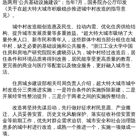
急两用’公共基础设施建设”；当年7月，国务院办公厅印发
《关于在超大特大城市积极稳步推进城中村改造的指导意
见》。
城中村改造能创造惠及民生、拉动内需、优化住房供给结
构、提升城市发展质量等多重效益。“超大特大城市吸纳了大
量外来人口、新市民和青年人，这些群体中相当部分租住在城
中村，缺乏必要的基础设施和公共服务。”浙江工业大学中国
住房和房地产研究院院长虞晓芬认为，城中村经过改造后，居
住条件和环境品质将得到改善，居民能享受更高质量的教育、
更完善的商业与医疗等配套以及物业服务，更好融入城市生
活。
住房城乡建设部相关司局负责人介绍，超大特大城市城中
村改造分三类推进实施：一是符合条件的实施拆除新建，二是
开展经常性整治提升，三是介于两者之间的实施拆整结合。
改造将坚持先谋后动，先行做好征求村民意愿、产业搬
迁、人员妥善安置、历史文化风貌保护、落实征收补偿安置资
金等前期工作，优先对群众需求迫切、城市安全和社会治理隐
患多的城中村进行改造，成熟一个推进一个，实施一项做成一
项。