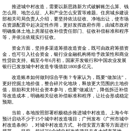
推进城中村改造，需要以新思路新方式破解账怎么算、钱
怎么用、地怎么征、人和产业怎么安置等难题。住房城乡建设
部相关司局负责人介绍，要坚持依法征收、净地出让，使市场
在资源配置中起决定性作用，更好发挥政府作用，由城市政府
明确集体土地上房屋征收补偿责任部门、征收补偿标准和程序
等，并依法依规实行征收。
资金方面，坚持多渠道筹措改造资金，既可由政府筹措资
金，也可引入社会资金，银行业金融机构将给予政策性和商业
性贷款支持。截至今年6月初，国家开发银行和中国农业发展
银行已发放城中村改造专项借款1800多亿元。
改造账本如何做到综合平衡？专家认为，既要“做加法”，
更好挖掘土地价值，整合碎片化地块，释放更大范围的土地价
值，鼓励和支持社会资本参与，也要“做减法”，降低拆迁补偿
等改造成本，明确相关征收补偿标准和程序，让社会形成稳定
预期。
当前，各地按照部署积极稳步推进城中村改造。上海今年
预计启动不少于15个城中村改造项目；广州发布《广州市城中
村改造条例》，对城中村改造方式、补偿安置方案等方面进行