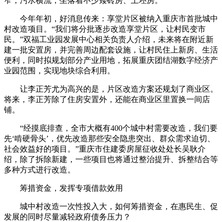
窄，污水横流，坐落着不少矮砖房、土坯房。
今年年初，好消息传来：享堂片区被纳入重庆市首批城中
村改造项目。“我们将分批逐步改造享堂片区，让村民变市
民。”双福工业园发展中心相关负责人介绍，未来将在附近新
建一批安置房，并完善周边配套设施，让村民住上新房、生活
便利，同时拟规划部分产业用地，拓展重庆团结湖数字经济产
业园范围，实现地块综合利用。
让李正芳尤为高兴的是，片区改造方案还规划了商业区。
将来，李正芳除了住房安置外，还能在商业区里置换一间店
铺。
“经摸底排查，全市大概有400个城中村需要改造，我们要
先‘啃硬骨头’，优先改造那些安全隐患突出、群众需求迫切、
社会效益好的项目。”重庆市住建委房屋征收处处长吴耿介
绍，除了拆除新建，一些项目也将通过整治提升、拆整结合等
多种方式进行改造。
筹措资金，发挥专项借款效用
城中村改造一次性投入大，如何筹措资金，在惠民生、促
发展的同时尽量减轻政府债务压力？