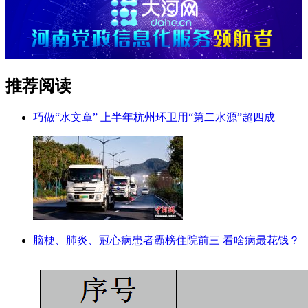
推荐阅读
巧做“水文章” 上半年杭州环卫用“第二水源”超四成
脑梗、肺炎、冠心病患者霸榜住院前三 看啥病最花钱？