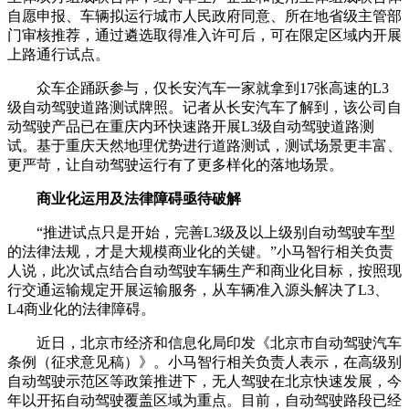
自愿申报、车辆拟运行城市人民政府同意、所在地省级主管部
门审核推荐，通过遴选取得准入许可后，可在限定区域内开展
上路通行试点。
众车企踊跃参与，仅长安汽车一家就拿到17张高速的L3
级自动驾驶道路测试牌照。记者从长安汽车了解到，该公司自
动驾驶产品已在重庆内环快速路开展L3级自动驾驶道路测
试。基于重庆天然地理优势进行道路测试，测试场景更丰富、
更严苛，让自动驾驶运行有了更多样化的落地场景。
商业化运用及法律障碍亟待破解
“推进试点只是开始，完善L3级及以上级别自动驾驶车型
的法律法规，才是大规模商业化的关键。”小马智行相关负责
人说，此次试点结合自动驾驶车辆生产和商业化目标，按照现
行交通运输规定开展运输服务，从车辆准入源头解决了L3、
L4商业化的法律障碍。
近日，北京市经济和信息化局印发《北京市自动驾驶汽车
条例（征求意见稿）》。小马智行相关负责人表示，在高级别
自动驾驶示范区等政策推进下，无人驾驶在北京快速发展，今
年以开拓自动驾驶覆盖区域为重点。目前，自动驾驶路段已经