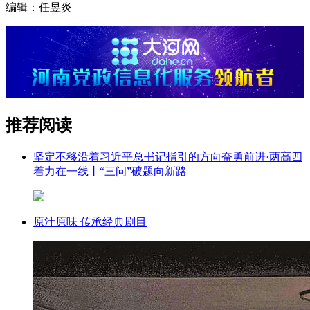
编辑：任昱炎
推荐阅读
坚定不移沿着习近平总书记指引的方向奋勇前进·两高四
着力在一线丨“三问”破题向新路
原汁原味 传承经典剧目