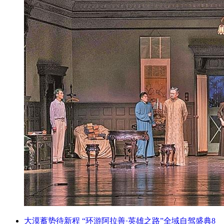
大漠蓄势待新程 “环游阿拉善·英雄之路”全域自驾盛典8