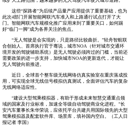
续扩大上路范围，越来越多的无人驾驶汽车驶入城市道路。
这些“探路者”为后续产品量产应用提供了重要基础，也为
此次4部门开展智能网联汽车准入和上路通行试点打开了大
门。智能网联汽车规模化推广应用来到了重要关口，如何踢
好“临门一脚”成为各界关注的焦点。
“无人驾驶是会实现的，只是路径比较曲折。”轻舟智航联
合创始人、首席执行官于骞说，城市NOA（针对城市交通环
境开发的驾驶辅助系统）是无人驾驶必须跨过的门槛，当前还
需要政策的进一步支持，加快城市NOA的更新迭代，才能让
无人驾驶向前推进。
近日，全球首个整车级无线网络仿真实验室在重庆落成投
用，可实现全球无线信号模拟仿真测试，全面评估汽车的复杂
无线网络适应性。
“建设大型驾乘模拟器，有助于形成未来智慧交通重点领
域的国家及行业标准，加速全等级自动驾驶商业化进程。”长
安汽车董事长朱华荣说，应依托平台共建共用国际领先的大型
驾乘模拟器及配套软件库、场景库，填补国内空白。（工人日
报记者 李国）