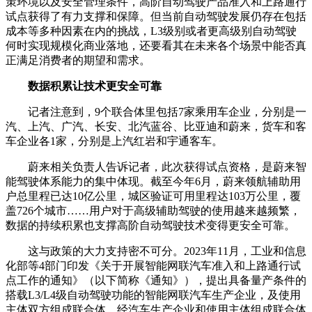
策环境以及安全管理条件，高阶自动驾驶产品准入和上路通行
试点获得了有力支撑和保障。但当前自动驾驶发展仍存在包括
成本等多种因素在内的挑战，L3级别或者更高级别自动驾驶
何时实现规模化商业落地，还要看其在未来各个场景中能否真
正满足消费者的期望和需求。
数据积累让技术更安全可靠
记者注意到，9个联合体里包括7家乘用车企业，分别是一
汽、上汽、广汽、长安、北汽蓝谷、比亚迪和蔚来，货车和客
车企业各1家，分别是上汽红岩和宇通客车。
蔚来相关负责人告诉记者，此次获得试点资格，是蔚来智
能驾驶体系能力的集中体现。截至今年6月，蔚来领航辅助用
户总里程已达10亿公里，城区验证可用里程达103万公里，覆
盖726个城市……用户对于高级辅助驾驶的使用越来越频繁，
数据的持续积累也支撑高阶自动驾驶技术变得更安全可靠。
这与政策的大力支持密不可分。2023年11月，工业和信息
化部等4部门印发《关于开展智能网联汽车准入和上路通行试
点工作的通知》（以下简称《通知》），提出具备量产条件的
搭载L3/L4级自动驾驶功能的智能网联汽车生产企业，及使用
主体双方组成联合体，经汽车生产企业和使用主体组成联合体