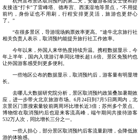
杭州宣布景区取消预约的第二天，安徽游客陆女士便和好
友接连“打卡”了雷峰塔、德寿宫、西溪湿地等景点，“不用提
前约，身份证也不用刷，行程安排更灵活，旅游也更舒心
了。”
“在很多景区，导游现场购票效率更高。”途牛北京旅行社
相关负责人表示，取消预约能提升旅行社工作效率。
今年以来，外国人来华热度持续升温。携程数据显示，今
年上半年，国内入境游订单同比增长超1.6倍。景区免预约也
让外国游客感受到更多便利。
一些地区公布的数据显示，取消预约后，游客量有明显增
长。
去哪儿大数据研究院分析，景区取消预约政策叠加暑期效
应，进一步带火北京旅游市场。6月24日到7月5日两周内，北
京景区门票搜索量较前两周环比增长近3倍；苏州多个景点、
博物馆在取消预约后也迎来客流高峰，端午期间共接待游客
532万人次，同比增长三分之一。
一些人担心，部分景区取消预约后客流量剧增，会降低旅
游的体验感。