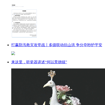
打赢防汛救灾攻坚战丨多级联动抗山洪 争分夺秒护平安
来这里，听瓷器讲述“何以景德镇”