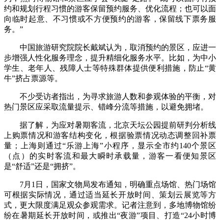
约和规划行程习惯的游客保留预约服务、优化流程；也可以面
向临时起意、不习惯或不方便预约的游客，保留线下票务服
务。”
中国旅游研究院院长戴斌认为，取消预约的景区，应进一
步增强人性化服务理念，提升精细化服务水平。比如，为中小
学生、老年人、残障人士等特殊群体提供便利措施，防止“黄
牛”挤占票源等。
不少受访者指出，为寻求旅游人数和参观体验的平衡，对
热门景区应采取流量提示、错峰分流等措施，以避免拥堵。
据了解，为应对暑期客流，北京天坛公园提前研判分析线
上购票情况和游客结构变化，根据验票情况动态调整回补票
量；上海则通过“乐游上海”小程序，显示全市约140个景区
（点）的实时客流和最大瞬时承载量，游客一看便知景区
是“舒适”还是“拥挤”。
7月1日，国家文物局发布通知，明确重点场馆、热门场馆
可根据实际情况，通过适当延长开放时间、策划云展览等方
式，更大限度满足观众参观需求。记者注意到，多地博物馆纷
纷在暑期延长开放时间，或推出“夜游”项目、打造“24小时博