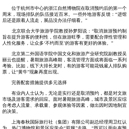
位于杭州市中心的浙江自然博物院在取消预约后的第一个
周末，现场排队的队伍接近百米。一些外地游客反馈：“进馆
后还是跟着人流走，展品没办法仔细看。”
北京联合大学旅游学院教授孙梦阳说：“取消旅游预约制
旨在提升游客的便利性，但在旅游旺季，需要配合弹性管理和
人性化服务，让众多‘不约而至’的游客有更好的体验。”
北京第二外国语学院中国文化和旅游产业研究院副教授吴
丽云也提醒，暑期旅游高峰期，客流管理方面或将面临一系列
考验。比如，线下大排长龙时，有的游客可能花钱雇人排队购
票，让“黄牛”现象再度出现。
完善配套措施提供多元选择
有业内人士认为，无论是实行还是取消预约，都是对文旅
市场及游客需求的回应。面对暑期旅游高峰，城市及景区应综
合考虑人流量、承载量、参观体验等因素，做出因时因地制宜
的决策。
上海春秋国际旅行社（集团）有限公司副总经理周卫红认
为，热门博物馆和景区应学会“双腿”走路。“既可以面向有预