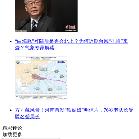
“白海豚”登陆后是否会北上？为何近期台风“扎堆”来
袭？气象专家解读
方寸藏风骨！河南首发“铁姑娘”明信片，76岁老队长受
聘名誉局长
精彩评论
加载更多