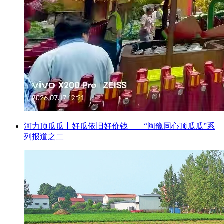
河力顶瓜瓜丨好瓜依旧好价钱——“闽豫同心顶瓜瓜”系
列报道之二