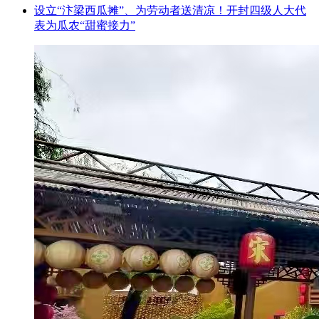
设立“汴梁西瓜摊”、为劳动者送清凉！开封四级人大代
表为瓜农“甜蜜接力”