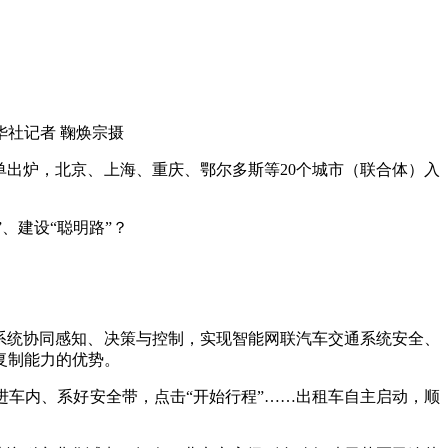
社记者 鞠焕宗摄
出炉，北京、上海、重庆、鄂尔多斯等20个城市（联合体）入
、建设“聪明路”？
系统协同感知、决策与控制，实现智能网联汽车交通系统安全、
复制能力的优势。
车内、系好安全带，点击“开始行程”……出租车自主启动，顺