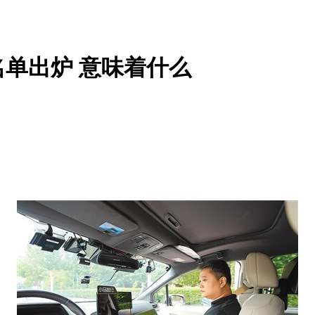
名单出炉 意味着什么