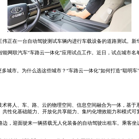
伟正在一台自动驾驶测试车辆内进行车载设备的道路测试。新华
网联汽车“车路云一体化”应用试点工作。近日，试点城市名单
城市。为什么选这些城市？“车路云一体化”如何打造“聪明车”
术将人、车、路、云的物理空间、信息空间融合为一体，基于
、共性化基础能力、开放化共享能力、集约化增效能力和模式可
，迎面驶来一辆搭载无人化装备的自动驾驶出租车。乘客坐进