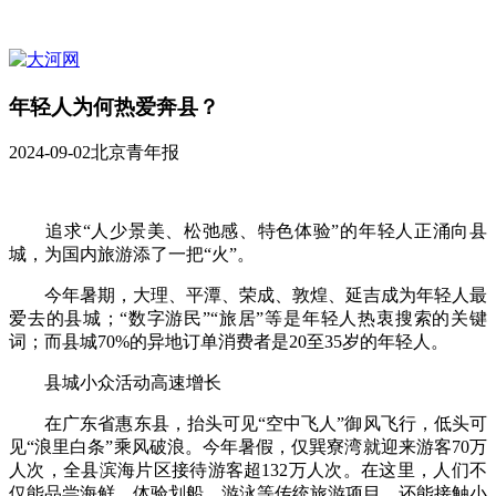
年轻人为何热爱奔县？
2024-09-02
北京青年报
追求“人少景美、松弛感、特色体验”的年轻人正涌向县
城，为国内旅游添了一把“火”。
今年暑期，大理、平潭、荣成、敦煌、延吉成为年轻人最
爱去的县城；“数字游民”“旅居”等是年轻人热衷搜索的关键
词；而县城70%的异地订单消费者是20至35岁的年轻人。
县城小众活动高速增长
在广东省惠东县，抬头可见“空中飞人”御风飞行，低头可
见“浪里白条”乘风破浪。今年暑假，仅巽寮湾就迎来游客70万
人次，全县滨海片区接待游客超132万人次。在这里，人们不
仅能品尝海鲜，体验划船、游泳等传统旅游项目，还能接触小