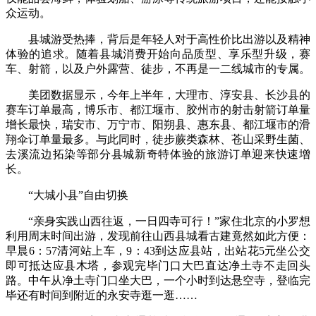
众运动。
县城游受热捧，背后是年轻人对于高性价比出游以及精神
体验的追求。随着县城消费开始向品质型、享乐型升级，赛
车、射箭，以及户外露营、徒步，不再是一二线城市的专属。
美团数据显示，今年上半年，大理市、淳安县、长沙县的
赛车订单最高，博乐市、都江堰市、胶州市的射击射箭订单量
增长最快，瑞安市、万宁市、阳朔县、惠东县、都江堰市的滑
翔伞订单量最多。与此同时，徒步蕨类森林、苍山采野生菌、
去溪流边拓染等部分县城新奇特体验的旅游订单迎来快速增
长。
“大城小县”自由切换
“亲身实践山西往返，一日四寺可行！”家住北京的小罗想
利用周末时间出游，发现前往山西县城看古建竟然如此方便：
早晨6：57清河站上车，9：43到达应县站，出站花5元坐公交
即可抵达应县木塔，参观完毕门口大巴直达净土寺不走回头
路。中午从净土寺门口坐大巴，一个小时到达悬空寺，登临完
毕还有时间到附近的永安寺逛一逛……