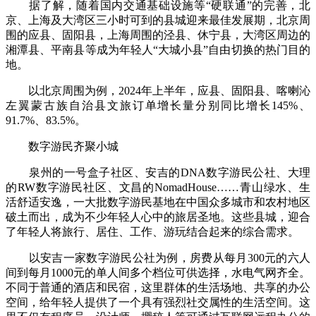
据了解，随着国内交通基础设施等“硬联通”的完善，北
京、上海及大湾区三小时可到的县城迎来最佳发展期，北京周
围的应县、固阳县，上海周围的泾县、休宁县，大湾区周边的
湘潭县、平南县等成为年轻人“大城小县”自由切换的热门目的
地。
以北京周围为例，2024年上半年，应县、固阳县、喀喇沁
左翼蒙古族自治县文旅订单增长量分别同比增长145%、
91.7%、83.5%。
数字游民齐聚小城
泉州的一号盒子社区、安吉的DNA数字游民公社、大理
的RW数字游民社区、文昌的NomadHouse……青山绿水、生
活舒适安逸，一大批数字游民基地在中国众多城市和农村地区
破土而出，成为不少年轻人心中的旅居圣地。这些县城，迎合
了年轻人将旅行、居住、工作、游玩结合起来的综合需求。
以安吉一家数字游民公社为例，房费从每月300元的六人
间到每月1000元的单人间多个档位可供选择，水电气网齐全。
不同于普通的酒店和民宿，这里群体的生活场地、共享的办公
空间，给年轻人提供了一个具有强烈社交属性的生活空间。这