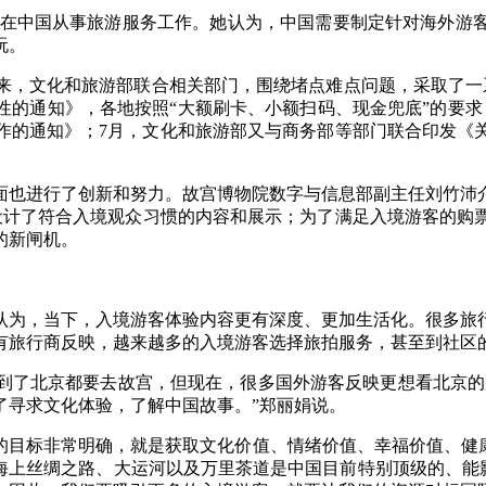
在中国从事旅游服务工作。她认为，中国需要制定针对海外游
玩。
，文化和旅游部联合相关部门，围绕堵点难点问题，采取了一系
性的通知》，各地按照“大额刷卡、小额扫码、现金兜底”的要求
作的通知》；7月，文化和旅游部又与商务部等部门联合印发《
也进行了创新和努力。故宫博物院数字与信息部副主任刘竹沛介
设计了符合入境观众习惯的内容和展示；为了满足入境游客的购
的新闸机。
为，当下，入境游客体验内容更有深度、更加生活化。很多旅行
有旅行商反映，越来越多的入境游客选择旅拍服务，甚至到社区
北京都要去故宫，但现在，很多国外游客反映更想看北京的那
了寻求文化体验，了解中国故事。”郑丽娟说。
标非常明确，就是获取文化价值、情绪价值、幸福价值、健康
海上丝绸之路、大运河以及万里茶道是中国目前特别顶级的、能影