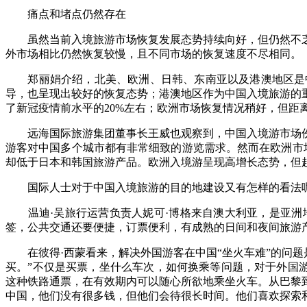
痛点和堵点仍然存在
虽然当前入境旅游市场恢复发展态势持续向好，但仍然不乏
外市场相比仍然恢复较慢，且不同市场的恢复速度不尽相同。
郑丽娟介绍，北美、欧洲、日韩、东南亚以及港澳地区是中
导，也呈现出较好的恢复态势；港澳地区作为中国入境旅游的
了新冠疫情前水平的20%左右；欧洲市场恢复情况稍好，但距
远海国际旅游集团董事长王威也观察到，中国入境游市场份
游客对中国多个城市都有非常细致的游览需求。然而在欧洲市
却低于日本和韩国旅游产品。欧洲入境游呈现高增长态势，但
国际人士对于中国入境旅游的目的地建设又有怎样的看法
温迪·吴旅行运营负责人妮可·博格来自澳大利亚，是亚洲
签，公共交通还要便捷，订票便利，有成熟的日间和夜间旅游
在彼得·西蒙看来，解决外国游客在中国“坐火车难”的问题
买。”不仅是买票，坐什么车次，如何换乘等问题，对于外国游
这种铁路通票，在有效期内可以随心所欲地乘坐火车。从巴黎
中国，他们没有很多钱，但他们会待很长时间。他们喜欢探索