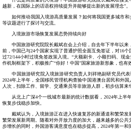
越新，在国际上的话语权持续提升并能够提出新的发展理念”。
如何推动我国入境游高质量发展？如何将我国更多城市和乡村
等议题进行了探讨与交流。
入境旅游市场恢复发展态势持续向好
中国旅游研究院院长戴斌在会上介绍，自去年下半年以来，
前，中国已与24个国家实现了普通护照全面互免签证，对16个国
过72/144小时过境免签政策入境。“大额刷卡、小额扫码
作机制框架下，积极推广“你好！中国”国家旅游新形象，也有
中国旅游研究院入境旅游研究负责人刘祥艳副研究员代表课
2024年上半年，全国移民管理机构查验中国港澳台居民和外国人出
人次，扣除工作、留学、交通乘员等非旅游人群，初步估算来华外
从北上广深4个一线城市最新的统计数据看，2024年上半年，
恢复步伐稳步加快。
戴斌认为，入境旅游正在进入快速复苏的新通道和繁荣发展的
繁荣发展新周期。随着对外开放力度的加大，越来越多的公共
步增长的同时，外国游客满意度也在稳步提高，2024年第一和第