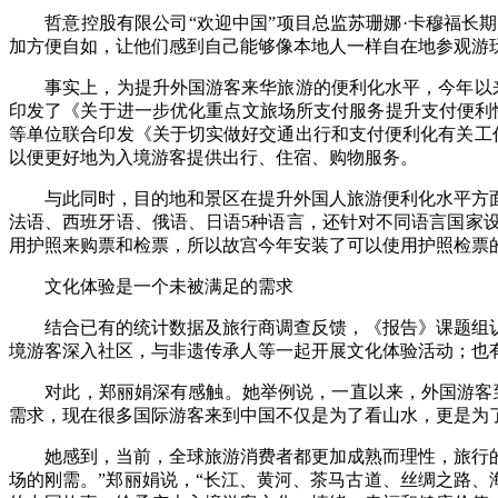
哲意控股有限公司“欢迎中国”项目总监苏珊娜·卡穆福长期
加方便自如，让他们感到自己能够像本地人一样自在地参观游
事实上，为提升外国游客来华旅游的便利化水平，今年以来
印发了《关于进一步优化重点文旅场所支付服务提升支付便利
等单位联合印发《关于切实做好交通出行和支付便利化有关工
以便更好地为入境游客提供出行、住宿、购物服务。
与此同时，目的地和景区在提升外国人旅游便利化水平方面
法语、西班牙语、俄语、日语5种语言，还针对不同语言国家
用护照来购票和检票，所以故宫今年安装了可以使用护照检票
文化体验是一个未被满足的需求
结合已有的统计数据及旅行商调查反馈，《报告》课题组认
境游客深入社区，与非遗传承人等一起开展文化体验活动；也
对此，郑丽娟深有感触。她举例说，一直以来，外国游客到了
需求，现在很多国际游客来到中国不仅是为了看山水，更是为
她感到，当前，全球旅游消费者都更加成熟而理性，旅行的目
场的刚需。”郑丽娟说，“长江、黄河、茶马古道、丝绸之路、