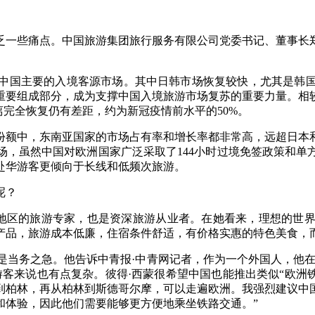
一些痛点。中国旅游集团旅行服务有限公司党委书记、董事长郑
国主要的入境客源市场。其中日韩市场恢复较快，尤其是韩国
重要组成部分，成为支撑中国入境旅游市场复苏的重要力量。相
离完全恢复仍有差距，约为新冠疫情前水平的50%。
额中，东南亚国家的市场占有率和增长率都非常高，远超日本和
场，虽然中国对欧洲国家广泛采取了144小时过境免签政策和单
赴华游客更倾向于长线和低频次旅游。
呢？
地区的旅游专家，也是资深旅游从业者。在她看来，理想的世界
产品，旅游成本低廉，住宿条件舒适，有价格实惠的特色美食，
是当务之急。他告诉中青报·中青网记者，作为一个外国人，他在
客来说也有点复杂。彼得·西蒙很希望中国也能推出类似“欧洲
到柏林，再从柏林到斯德哥尔摩，可以走遍欧洲。我强烈建议中
和体验，因此他们需要能够更方便地乘坐铁路交通。”