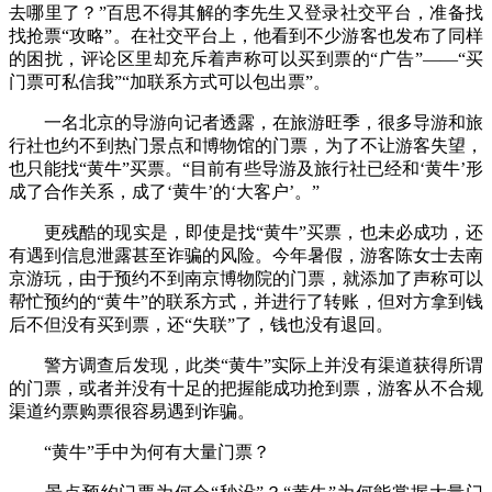
去哪里了？”百思不得其解的李先生又登录社交平台，准备找
找抢票“攻略”。在社交平台上，他看到不少游客也发布了同样
的困扰，评论区里却充斥着声称可以买到票的“广告”——“买
门票可私信我”“加联系方式可以包出票”。
一名北京的导游向记者透露，在旅游旺季，很多导游和旅
行社也约不到热门景点和博物馆的门票，为了不让游客失望，
也只能找“黄牛”买票。“目前有些导游及旅行社已经和‘黄牛’形
成了合作关系，成了‘黄牛’的‘大客户’。”
更残酷的现实是，即使是找“黄牛”买票，也未必成功，还
有遇到信息泄露甚至诈骗的风险。今年暑假，游客陈女士去南
京游玩，由于预约不到南京博物院的门票，就添加了声称可以
帮忙预约的“黄牛”的联系方式，并进行了转账，但对方拿到钱
后不但没有买到票，还“失联”了，钱也没有退回。
警方调查后发现，此类“黄牛”实际上并没有渠道获得所谓
的门票，或者并没有十足的把握能成功抢到票，游客从不合规
渠道约票购票很容易遇到诈骗。
“黄牛”手中为何有大量门票？