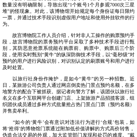
数量没有明确限制，导致出现“1个账号1个月参观7000次三星
堆”的怪现象。对此，该博物馆开始规定每个身份证每日限约
一票，并通过技术手段识别虚假用户地址和使用外挂软件的行
为。
故宫博物院工作人员介绍，针对非人工操作的购票预约手
段，故宫博物院的票务预约平台采取了多种技术手段进行甄
别，其防恶意抢票系统能在购票前、购票中、购票后三个阶
段，使用实时甄别“黄牛”的纵深防御技术手段，以“毫秒级”对
预约的用户进行风险识别，对识别认定的刷票账号和用户进行
及时处置。
以旅行社身份作掩护，是如今“黄牛”的另一种招数。近
日，某旅游公司负责人通过网店倒卖热门景点预约名额，在多
地警方的配合下被抓获。据记者向警方了解，该团伙以旅行社
名义在多个互联网平台创建门店、上架旅游产品招揽客源，组
织团伙成员通过多种方式批量抢占热门景点门票（预约名额）
并售卖牟利。
“如今的‘黄牛’会有意识对违法行为进行‘合规’包装，如
将‘抢得’的博物馆门票通过附加低价值讲解的方式高价转售，
伪造合法交易的外观，加大监管部门发现和处罚的难度。”戴