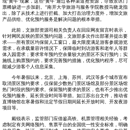
现‘黄牛’现象，这些‘黄牛’通过各种渠道抢资源，导致景区门
票稀缺进一步加剧。”南开大学旅游与服务学院教授马晓龙指
出，除了从技术上进行拦截、加大打击治理力度外，增加文旅
产品供给、优化预约服务是解决问题的根本举措。
此前，文旅部资源司相关负责人在回应网友留言时表示，
针对网民反映的景区预约问题，文旅部多次作出部署并提出要
求——所有景区均保留人工窗口，最大限度满足游客参观游览
需求，在承载量容许情况下，保障临时到访游客和老年人等群
体入园需求；要求常年预约空余量较大的景区不实行预约；实
施线上购票预约的，要求完善预约措施，优化预约程序，尽可
能减少游客个人信息采集。
今年暑假以来，北京、上海、苏州、武汉等多个城市宣布
取消景区预约要求，仅保留少数热门景区场馆及部分景区场馆
热门时段的预约要求。保留预约要求的景区，也有不少推出优
化预约服务、延长营业时间等举措。如江苏出台文件，推动省
直博物馆在寒暑假和法定节假日期间延长开放时间、开发夜游
项目等。
戴锐表示，监管部门应借鉴高铁、机票管理相关经验，考
虑制定有关网络预约、售票平台的全国统一性安全标准，明确