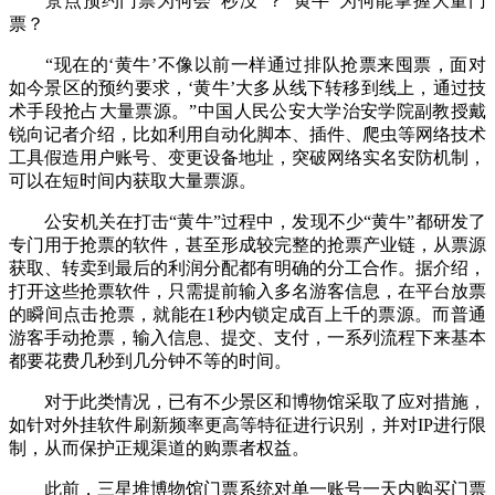
景点预约门票为何会“秒没”？“黄牛”为何能掌握大量门
票？
“现在的‘黄牛’不像以前一样通过排队抢票来囤票，面对
如今景区的预约要求，‘黄牛’大多从线下转移到线上，通过技
术手段抢占大量票源。”中国人民公安大学治安学院副教授戴
锐向记者介绍，比如利用自动化脚本、插件、爬虫等网络技术
工具假造用户账号、变更设备地址，突破网络实名安防机制，
可以在短时间内获取大量票源。
公安机关在打击“黄牛”过程中，发现不少“黄牛”都研发了
专门用于抢票的软件，甚至形成较完整的抢票产业链，从票源
获取、转卖到最后的利润分配都有明确的分工合作。据介绍，
打开这些抢票软件，只需提前输入多名游客信息，在平台放票
的瞬间点击抢票，就能在1秒内锁定成百上千的票源。而普通
游客手动抢票，输入信息、提交、支付，一系列流程下来基本
都要花费几秒到几分钟不等的时间。
对于此类情况，已有不少景区和博物馆采取了应对措施，
如针对外挂软件刷新频率更高等特征进行识别，并对IP进行限
制，从而保护正规渠道的购票者权益。
此前，三星堆博物馆门票系统对单一账号一天内购买门票