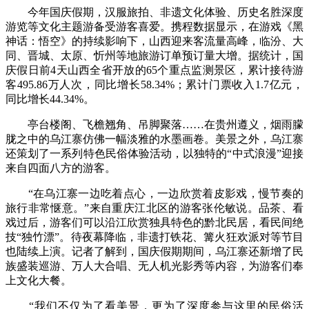
今年国庆假期，汉服旅拍、非遗文化体验、历史名胜深度
游览等文化主题游备受游客喜爱。携程数据显示，在游戏《黑
神话：悟空》的持续影响下，山西迎来客流量高峰，临汾、大
同、晋城、太原、忻州等地旅游订单预订量大增。据统计，国
庆假日前4天山西全省开放的65个重点监测景区，累计接待游
客495.86万人次，同比增长58.34%；累计门票收入1.7亿元，
同比增长44.34%。
亭台楼阁、飞檐翘角、吊脚聚落……在贵州遵义，烟雨朦
胧之中的乌江寨仿佛一幅淡雅的水墨画卷。美景之外，乌江寨
还策划了一系列特色民俗体验活动，以独特的“中式浪漫”迎接
来自四面八方的游客。
“在乌江寨一边吃着点心，一边欣赏着皮影戏，慢节奏的
旅行非常惬意。”来自重庆江北区的游客张伦敏说。品茶、看
戏过后，游客们可以沿江欣赏独具特色的黔北民居，看民间绝
技“独竹漂”。待夜幕降临，非遗打铁花、篝火狂欢派对等节目
也陆续上演。记者了解到，国庆假期期间，乌江寨还新增了民
族盛装巡游、万人大合唱、无人机光影秀等内容，为游客们奉
上文化大餐。
“我们不仅为了看美景，更为了深度参与这里的民俗活