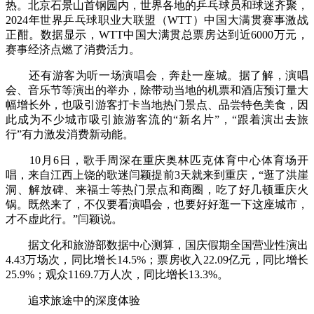
热。北京石景山首钢园内，世界各地的乒乓球员和球迷齐聚，
2024年世界乒乓球职业大联盟（WTT）中国大满贯赛事激战
正酣。数据显示，WTT中国大满贯总票房达到近6000万元，
赛事经济点燃了消费活力。
还有游客为听一场演唱会，奔赴一座城。据了解，演唱
会、音乐节等演出的举办，除带动当地的机票和酒店预订量大
幅增长外，也吸引游客打卡当地热门景点、品尝特色美食，因
此成为不少城市吸引旅游客流的“新名片”，“跟着演出去旅
行”有力激发消费新动能。
10月6日，歌手周深在重庆奥林匹克体育中心体育场开
唱，来自江西上饶的歌迷闫颖提前3天就来到重庆，“逛了洪崖
洞、解放碑、来福士等热门景点和商圈，吃了好几顿重庆火
锅。既然来了，不仅要看演唱会，也要好好逛一下这座城市，
才不虚此行。”闫颖说。
据文化和旅游部数据中心测算，国庆假期全国营业性演出
4.43万场次，同比增长14.5%；票房收入22.09亿元，同比增长
25.9%；观众1169.7万人次，同比增长13.3%。
追求旅途中的深度体验