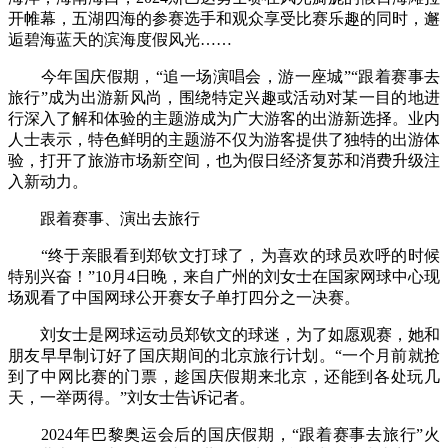
开帷幕，五湖四海的参赛选手和观众享受比赛乐趣的同时，邂
逅碧海蓝天的滨海度假风光……
今年国庆假期，“追一场演唱会，游一座城”“跟着赛事去
旅行”成为出游新风尚，围绕特定兴趣或活动对某一目的地进
行深入了解和体验的主题游成为广大游客的出游新选择。业内
人士表示，特色鲜明的主题游不仅为游客提供了独特的出游体
验，打开了旅游市场新空间，也为假日经济复苏和消费升级注
入新动力。
跟着赛事、演出去旅行
“终于亲眼看到郑钦文打球了，为喜欢的球员欢呼的时候
特别兴奋！”10月4日晚，来自广州的刘女士在国家网球中心现
场观看了中国网球公开赛女子单打四分之一决赛。
刘女士是网球运动员郑钦文的球迷，为了如愿观赛，她和
朋友早早制订好了国庆期间的北京旅行计划。“一个月前就抢
到了中网比赛的门票，趁国庆假期来北京，还能到各处玩几
天，一举两得。”刘女士告诉记者。
2024年巴黎奥运会后的国庆假期，“跟着赛事去旅行”火