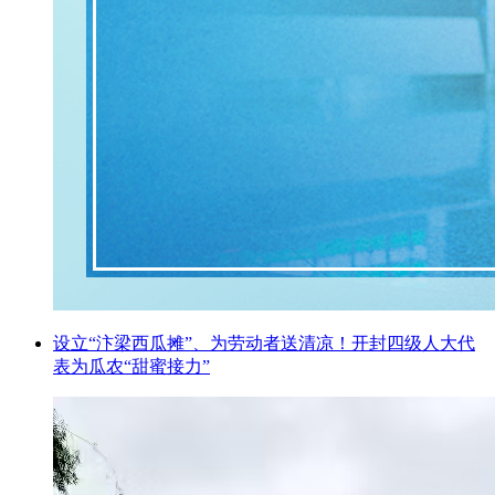
设立“汴梁西瓜摊”、为劳动者送清凉！开封四级人大代
表为瓜农“甜蜜接力”