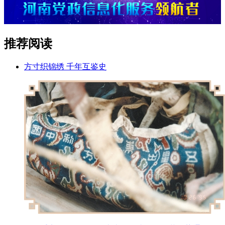
推荐阅读
方寸织锦绣 千年互鉴史