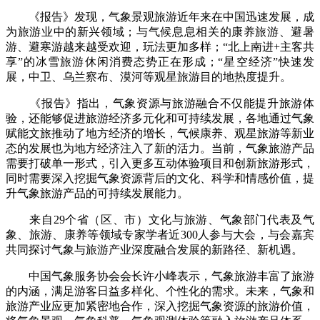
《报告》发现，气象景观旅游近年来在中国迅速发展，成
为旅游业中的新兴领域；与气候息息相关的康养旅游、避暑
游、避寒游越来越受欢迎，玩法更加多样；“北上南进+主客共
享”的冰雪旅游休闲消费态势正在形成；“星空经济”快速发
展，中卫、乌兰察布、漠河等观星旅游目的地热度提升。
《报告》指出，气象资源与旅游融合不仅能提升旅游体
验，还能够促进旅游经济多元化和可持续发展，各地通过气象
赋能文旅推动了地方经济的增长，气候康养、观星旅游等新业
态的发展也为地方经济注入了新的活力。当前，气象旅游产品
需要打破单一形式，引入更多互动体验项目和创新旅游形式，
同时需要深入挖掘气象资源背后的文化、科学和情感价值，提
升气象旅游产品的可持续发展能力。
来自29个省（区、市）文化与旅游、气象部门代表及气
象、旅游、康养等领域专家学者近300人参与大会，与会嘉宾
共同探讨气象与旅游产业深度融合发展的新路径、新机遇。
中国气象服务协会会长许小峰表示，气象旅游丰富了旅游
的内涵，满足游客日益多样化、个性化的需求。未来，气象和
旅游产业应更加紧密地合作，深入挖掘气象资源的旅游价值，