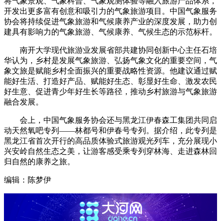
将气象景观、气象科普、气象观测体验等融入旅游产品体系，
开发出更多富有创意和吸引力的气象旅游项目。中国气象服务
协会将持续促进气象旅游和气候康养产业的深度发展，助力创
建具有影响力的气象旅游、气候康养、气候生态的示范标杆。
南开大学现代旅游业发展省部共建协同创新中心主任石培
华认为，乡村是发展气象旅游、弘扬气象文化的重要空间，气
象文旅是赋能乡村全面振兴的重要战略性资源。他建议通过赋
能好生活、打造好产品、赋能好生态、彰显好生命、激发农民
好生意、促进青少年好生长等路径，推动乡村旅游与气象旅游
融合发展。
会上，中国气象服务协会还与黑龙江伊春森工集团共同启
动天然氧吧专列——林都号和伊春号专列。据介绍，此专列是
黑龙江省首次开行的高品质体验式旅游观光列车，充分展现小
兴安岭自然生态之美，让游客感受乘专列穿林海、走进森林回
归自然的康养之旅。
编辑：陈梦伊