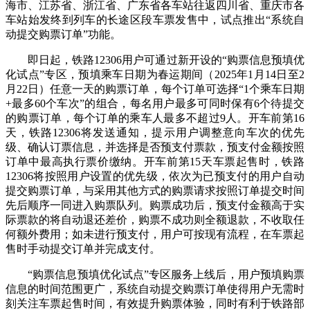
海市、江苏省、浙江省、广东省各车站往返四川省、重庆市各
车站始发终到列车的长途区段车票发售中，试点推出“系统自
动提交购票订单”功能。
即日起，铁路12306用户可通过新开设的“购票信息预填优
化试点”专区，预填乘车日期为春运期间（2025年1月14日至2
月22日）任意一天的购票订单，每个订单可选择“1个乘车日期
+最多60个车次”的组合，每名用户最多可同时保有6个待提交
的购票订单，每个订单的乘车人最多不超过9人。开车前第16
天，铁路12306将发送通知，提示用户调整意向车次的优先
级、确认订票信息，并选择是否预支付票款，预支付金额按照
订单中最高执行票价缴纳。开车前第15天车票起售时，铁路
12306将按照用户设置的优先级，依次为已预支付的用户自动
提交购票订单，与采用其他方式的购票请求按照订单提交时间
先后顺序一同进入购票队列。购票成功后，预支付金额高于实
际票款的将自动退还差价，购票不成功则全额退款，不收取任
何额外费用；如未进行预支付，用户可按现有流程，在车票起
售时手动提交订单并完成支付。
“购票信息预填优化试点”专区服务上线后，用户预填购票
信息的时间范围更广，系统自动提交购票订单使得用户无需时
刻关注车票起售时间，有效提升购票体验，同时有利于铁路部