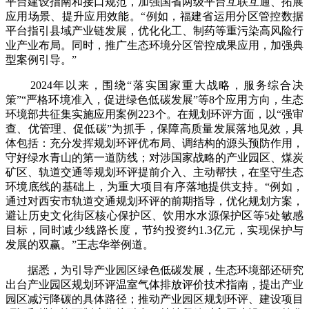
平台建设指南和接口规范，加强国省两级平台互联互通、拓展
应用场景、提升应用效能。“例如，福建省运用分区管控数据
平台指引县域产业链发展，优化化工、制药等重污染高风险行
业产业布局。同时，推广生态环境分区管控成果应用，加强典
型案例引导。”
2024年以来，围绕“落实国家重大战略，服务综合决
策”“严格环境准入，促进绿色低碳发展”等8个应用方向，生态
环境部共征集实施应用案例223个。在规划环评方面，以“强审
查、优管理、促低碳”为抓手，保障高质量发展落地见效，具
体包括：充分发挥规划环评优布局、调结构的源头预防作用，
守好绿水青山的第一道防线；对涉国家战略的产业园区、煤炭
矿区、轨道交通等规划环评提前介入、主动帮扶，在坚守生态
环境底线的基础上，为重大项目有序落地提供支持。“例如，
通过对西安市轨道交通规划环评的前期指导，优化规划方案，
避让历史文化街区核心保护区、饮用水水源保护区等5处敏感
目标，同时减少线路长度，节约投资约1.3亿元，实现保护与
发展的双赢。”王志华举例道。
据悉，为引导产业园区绿色低碳发展，生态环境部还研究
出台产业园区规划环评温室气体排放评价技术指南，提出产业
园区减污降碳的具体路径；推动产业园区规划环评、建设项目