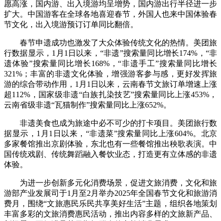
愿高涨，国内游、出入境游均呈增势，国内游出行半径进一步
扩大。中国游客在全球各地喜迎春节，外国人也来中国体验春
节文化，出入境游预订订单同比翻倍。
春节申遗成功也激发了大众体验传统文化的热情。美团旅
行数据显示，1月1日以来，“非遗”搜索量同比增长174%，“非
遗体验”搜索量同比增长168%，“非遗手工”搜索量同比增长
321%；丰富的非遗文化体验，增强游客参与感，更好发挥旅
游的综合带动作用，1月1日以来，云南春节文旅订单增速上涨
超112%，国家级非遗“白族扎染技艺”搜索量同比上涨453%，
云南省级非遗“瓦猫制作”搜索量同比上涨652%。
非遗美食也成为旅途中必不可少的打卡项目。美团旅行数
据显示，1月1日以来，“非遗菜”搜索量同比上涨604%。北京
多家餐馆推出京剧体验，东北也有一些餐馆推出秧歌表演。中
国传统戏剧、传统舞蹈融入餐饮业态，打造更有立体感的非遗
体验。
为进一步创新多元化消费场景，促进文旅消费，文化和旅
游部产业发展司于1月至2月举办2025年全国春节文化和旅游消
费月，围绕“文旅惠民乐民共享美好生活”主题，组织各地策划
丰富多彩的文旅消费惠民活动，推出内容多样的文旅新产品、