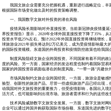
我国文旅企业需要充分把握机遇，重新进行战略定位，丰富
根据国际市场变化做出及时的投资策略调整。
一、我国数字文旅对外投资的潜在风险
疫情风险长期影响对外直接投资。当前新冠肺炎疫情蔓延全球
界投资报告》显示，2020年全球外国直接投资下降了35%，从2
投资水平低25%左右。预计2022年外国直接投资将继续增长，
球旅游业2021年损失将达到2万亿美元，成为受疫情影响最
的国际投资规模。东道国的外商投资和疫情防控政策也给我国
制度风险阻碍文旅企业跨国投资。不同国家有着不同的政治
度的风险。另一方面，国家经济的发达程度也制约着国际贸易
国家的跨国投资容易面临潜在的制度风险。“一带一路”共建
市场风险制约文旅企业跨国经营。一方面，旅游业是敏感性
验型、创新性的旅游产品。尽管一些虚拟旅游产品已经出现，
动我国对外文旅投资的重要推力，但受疫情影响，各国出入境
活方式，也可能影响到出境市场。旅游者需求和行为的这些改
技术风险威胁数字文旅安全发展。一方面，数字文旅对网络
企业可以通过跨国并购获取国际市场份额、东道国先进的数字