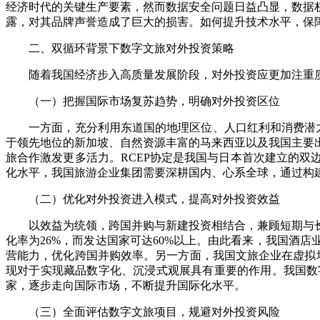
经济时代的关键生产要素，然而数据安全问题日益凸显，数据
露，对其品牌声誉造成了巨大的损害。如何提升技术水平，保
二、双循环背景下数字文旅对外投资策略
随着我国经济步入高质量发展阶段，对外投资应更加注重质
（一）把握国际市场复苏趋势，明确对外投资区位
一方面，充分利用东道国的地理区位、人口红利和消费潜力优
于领先地位的新加坡、自然资源丰富的马来西亚以及我国主要
旅合作激发更多活力。RCEP协定是我国与日本首次建立的
化水平，我国旅游企业集团需要深耕国内、心系全球，通过构
（二）优化对外投资进入模式，提高对外投资效益
以效益为统领，跨国并购与新建投资相结合，兼顾短期与长期
化率为26%，而发达国家可达60%以上。由此看来，我国酒
营能力，优化跨国并购效率。另一方面，我国文旅企业在虚拟场景运
现对于实现藏品数字化、沉浸式观展具有重要的作用。我国数
家，逐步走向国际市场，不断提升国际化水平。
（三）全面评估数字文旅项目，规避对外投资风险