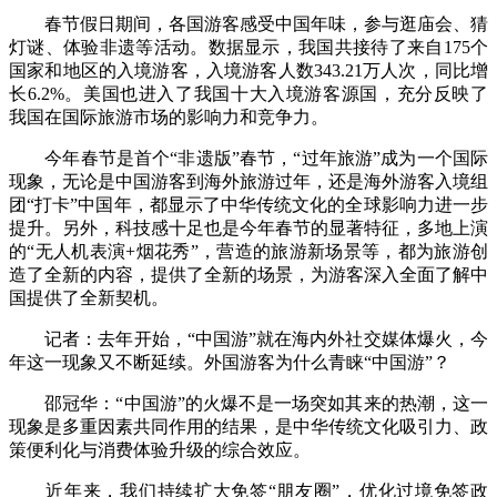
春节假日期间，各国游客感受中国年味，参与逛庙会、猜
灯谜、体验非遗等活动。数据显示，我国共接待了来自175个
国家和地区的入境游客，入境游客人数343.21万人次，同比增
长6.2%。美国也进入了我国十大入境游客源国，充分反映了
我国在国际旅游市场的影响力和竞争力。
今年春节是首个“非遗版”春节，“过年旅游”成为一个国际
现象，无论是中国游客到海外旅游过年，还是海外游客入境组
团“打卡”中国年，都显示了中华传统文化的全球影响力进一步
提升。另外，科技感十足也是今年春节的显著特征，多地上演
的“无人机表演+烟花秀”，营造的旅游新场景等，都为旅游创
造了全新的内容，提供了全新的场景，为游客深入全面了解中
国提供了全新契机。
记者：去年开始，“中国游”就在海内外社交媒体爆火，今
年这一现象又不断延续。外国游客为什么青睐“中国游”？
邵冠华：“中国游”的火爆不是一场突如其来的热潮，这一
现象是多重因素共同作用的结果，是中华传统文化吸引力、政
策便利化与消费体验升级的综合效应。
近年来，我们持续扩大免签“朋友圈”，优化过境免签政