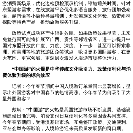
游消费新场景，优化边检预检预录机制，缩短通关时间。针对
东盟游客需求，在线旅游平台优化多语言服务，旅行团加强泰
语、越南语等小语种导游培训，开发傣族文化体验、热带雨林
探险等特色产品，推动旅游服务升级。
政策试点成功将产生辐射效应。如果政策效果显著，未来
免签范围可能将扩展至广西、贵州等邻近省区，进一步提升中
国对东盟开放的广度、力度、深度。下一步，甚至可以探索非
洲、南美洲等地的旅游团免签试点，吸引更多国际游客，在更
大范围、更宽领域、更深层次激发入境游市场整体活力。
“中国游”的火爆是中华传统文化吸引力、政策便利化与消
费体验升级的综合效应
记者：今年春节期间中国入境游订单量同比显著增长，显
示出外国游客对中国春节的热情高涨。今年春节为何吸引了大
量外国游客？
戴斌：“中国游”的火热是我国旅游市场不断发展、基础设
施建设日渐完善、消费支付日益便利化等多重因素共同支撑。
今年春节期间，受港澳基础市场、互免签证政策、交通便利、
亚冬会举办等影响，入境旅游迎来高质量发展新的窗口期。