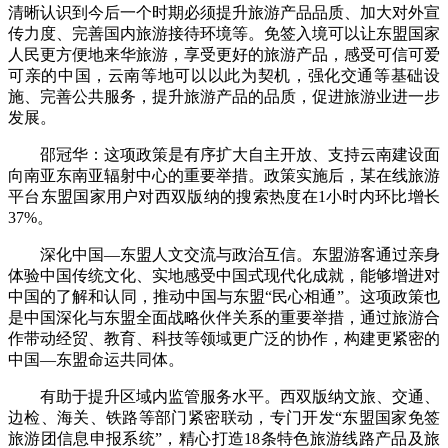
清晰认识到今后一个时期必须提升旅游产品品质、加大对外宣
传力度、完善国内旅游接待环境等。免签入境可以让东盟国家
人民更方便地来华旅游，享受更好的旅游产品，感受可信可爱
可亲的中国，云南等地可以以此为契机，强化交通等基础设
施、完善公共服务，提升旅游产品的品质，促进旅游业进一步
发展。
邵冠华：这项政策是有序扩大自主开放、支持云南建设面
向南亚东南亚辐射中心的重要举措。政策实施后，某在线旅游
平台东盟国家用户对西双版纳的搜索热度在1小时内环比增长
37%。
深化中国—东盟人文交流与政治互信。东盟游客通过亲身
体验中国传统文化、实地感受中国式现代化成就，能够增进对
中国的了解和认同，推动中国与东盟“民心相通”。这项政策也
是中国深化与东盟全面战略伙伴关系的重要举措，通过旅游合
作带动经贸、教育、科技等领域更广泛的协作，构建更紧密的
中国—东盟命运共同体。
有助于提升区域内监管服务水平。西双版纳文旅、交通、
边检、海关、铁路等部门紧密联动，专门开发“东盟国家免签
旅游团信息申报系统”，精心打造18条特色旅游线路产品及旅