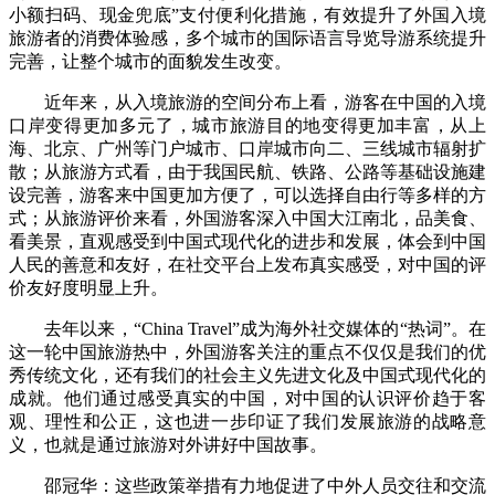
小额扫码、现金兜底”支付便利化措施，有效提升了外国入境
旅游者的消费体验感，多个城市的国际语言导览导游系统提升
完善，让整个城市的面貌发生改变。
近年来，从入境旅游的空间分布上看，游客在中国的入境
口岸变得更加多元了，城市旅游目的地变得更加丰富，从上
海、北京、广州等门户城市、口岸城市向二、三线城市辐射扩
散；从旅游方式看，由于我国民航、铁路、公路等基础设施建
设完善，游客来中国更加方便了，可以选择自由行等多样的方
式；从旅游评价来看，外国游客深入中国大江南北，品美食、
看美景，直观感受到中国式现代化的进步和发展，体会到中国
人民的善意和友好，在社交平台上发布真实感受，对中国的评
价友好度明显上升。
去年以来，“China Travel”成为海外社交媒体的“热词”。在
这一轮中国旅游热中，外国游客关注的重点不仅仅是我们的优
秀传统文化，还有我们的社会主义先进文化及中国式现代化的
成就。他们通过感受真实的中国，对中国的认识评价趋于客
观、理性和公正，这也进一步印证了我们发展旅游的战略意
义，也就是通过旅游对外讲好中国故事。
邵冠华：这些政策举措有力地促进了中外人员交往和交流