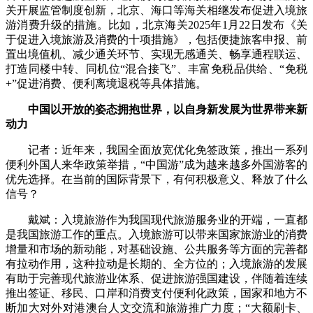
关开展监管制度创新，北京、海口等海关相继发布促进入境旅
游消费升级的措施。比如，北京海关2025年1月22日发布《关
于促进入境旅游及消费的十项措施》，包括便捷旅客申报、前
置出境值机、减少通关环节、实现无感通关、畅享通程联运、
打造同楼中转、同机位“混合接飞”、丰富免税品供给、“免税
+”促进消费、便利离境退税等具体措施。
中国以开放的姿态拥抱世界，以自身新发展为世界带来新
动力
记者：近年来，我国全面放宽优化免签政策，推出一系列
便利外国人来华政策举措，“中国游”成为越来越多外国游客的
优先选择。在当前的国际背景下，有何积极意义、释放了什么
信号？
戴斌：入境旅游作为我国现代旅游服务业的开端，一直都
是我国旅游工作的重点。入境旅游可以带来国家旅游业的消费
增量和市场的新动能，对基础设施、公共服务等方面的完善都
有拉动作用，这种拉动是长期的、全方位的；入境旅游的发展
有助于完善现代旅游业体系、促进旅游强国建设，伴随着连续
推出签证、移民、口岸和消费支付便利化政策，国家和地方不
断加大对外对港澳台人文交流和旅游推广力度；“大额刷卡、