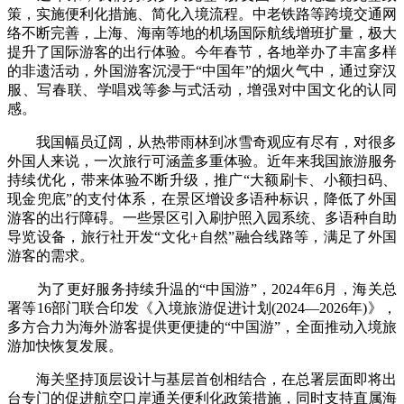
策，实施便利化措施、简化入境流程。中老铁路等跨境交通网
络不断完善，上海、海南等地的机场国际航线增班扩量，极大
提升了国际游客的出行体验。今年春节，各地举办了丰富多样
的非遗活动，外国游客沉浸于“中国年”的烟火气中，通过穿汉
服、写春联、学唱戏等参与式活动，增强对中国文化的认同
感。
我国幅员辽阔，从热带雨林到冰雪奇观应有尽有，对很多
外国人来说，一次旅行可涵盖多重体验。近年来我国旅游服务
持续优化，带来体验不断升级，推广“大额刷卡、小额扫码、
现金兜底”的支付体系，在景区增设多语种标识，降低了外国
游客的出行障碍。一些景区引入刷护照入园系统、多语种自助
导览设备，旅行社开发“文化+自然”融合线路等，满足了外国
游客的需求。
为了更好服务持续升温的“中国游”，2024年6月，海关总
署等16部门联合印发《入境旅游促进计划(2024—2026年)》，
多方合力为海外游客提供更便捷的“中国游”，全面推动入境旅
游加快恢复发展。
海关坚持顶层设计与基层首创相结合，在总署层面即将出
台专门的促进航空口岸通关便利化政策措施，同时支持直属海