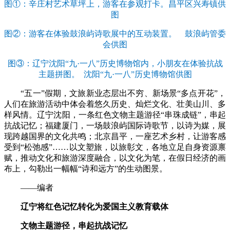
图①：辛庄村艺术草坪上，游客在参观打卡。昌平区兴寿镇供
图
图②：游客在体验鼓浪屿诗歌展中的互动装置。 鼓浪屿管委
会供图
图③：辽宁沈阳“九·一八”历史博物馆内，小朋友在体验抗战
主题拼图。 沈阳“九·一八”历史博物馆供图
“五一”假期，文旅新业态层出不穷、新场景“多点开花”，
人们在旅游活动中体会着悠久历史、灿烂文化、壮美山川、多
样风情。辽宁沈阳，一条红色文物主题游径“串珠成链”，串起
抗战记忆；福建厦门，一场鼓浪屿国际诗歌节，以诗为媒，展
现跨越国界的文化共鸣；北京昌平，一座艺术乡村，让游客感
受到“松弛感”……以文塑旅，以旅彰文，各地立足自身资源禀
赋，推动文化和旅游深度融合，以文化为笔，在假日经济的画
布上，勾勒出一幅幅“诗和远方”的生动图景。
——编者
辽宁将红色记忆转化为爱国主义教育载体
文物主题游径，串起抗战记忆