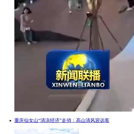
重庆仙女山“清凉经济”走俏：高山清风迎远客