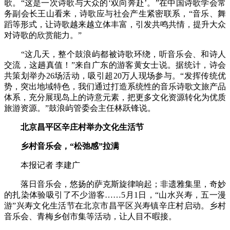
歌。“这是一次诗歌与大众的‘双向奔赴’。”在中国诗歌学会常
务副会长王山看来，诗歌应与社会产生紧密联系，“音乐、舞
蹈等形式，让诗歌越来越立体丰富，引发共鸣共情，提升大众
对诗歌的欣赏能力。”
“这几天，整个鼓浪屿都被诗歌环绕，听音乐会、和诗人
交流，这趟真值！”来自广东的游客黄女士说。据统计，诗会
共策划举办26场活动，吸引超20万人现场参与。“发挥传统优
势，突出地域特色，我们通过打造系统性的音乐诗歌文旅产品
体系，充分展现岛上的诗意元素，把更多文化资源转化为优质
旅游资源。”鼓浪屿管委会主任林跃锋说。
北京昌平区辛庄村举办文化生活节
乡村音乐会，“松弛感”拉满
本报记者 李建广
落日音乐会，悠扬的萨克斯旋律响起；非遗雅集里，奇妙
的扎染体验吸引了不少游客……5月1日，“山水兴寿，五一漫
游”兴寿文化生活节在北京市昌平区兴寿镇辛庄村启动。乡村
音乐会、青梅乡创市集等活动，让人目不暇接。