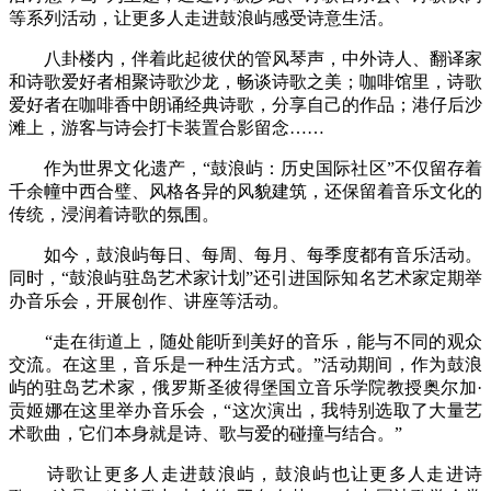
等系列活动，让更多人走进鼓浪屿感受诗意生活。
八卦楼内，伴着此起彼伏的管风琴声，中外诗人、翻译家
和诗歌爱好者相聚诗歌沙龙，畅谈诗歌之美；咖啡馆里，诗歌
爱好者在咖啡香中朗诵经典诗歌，分享自己的作品；港仔后沙
滩上，游客与诗会打卡装置合影留念……
作为世界文化遗产，“鼓浪屿：历史国际社区”不仅留存着
千余幢中西合璧、风格各异的风貌建筑，还保留着音乐文化的
传统，浸润着诗歌的氛围。
如今，鼓浪屿每日、每周、每月、每季度都有音乐活动。
同时，“鼓浪屿驻岛艺术家计划”还引进国际知名艺术家定期举
办音乐会，开展创作、讲座等活动。
“走在街道上，随处能听到美好的音乐，能与不同的观众
交流。在这里，音乐是一种生活方式。”活动期间，作为鼓浪
屿的驻岛艺术家，俄罗斯圣彼得堡国立音乐学院教授奥尔加·
贡姬娜在这里举办音乐会，“这次演出，我特别选取了大量艺
术歌曲，它们本身就是诗、歌与爱的碰撞与结合。”
诗歌让更多人走进鼓浪屿，鼓浪屿也让更多人走进诗