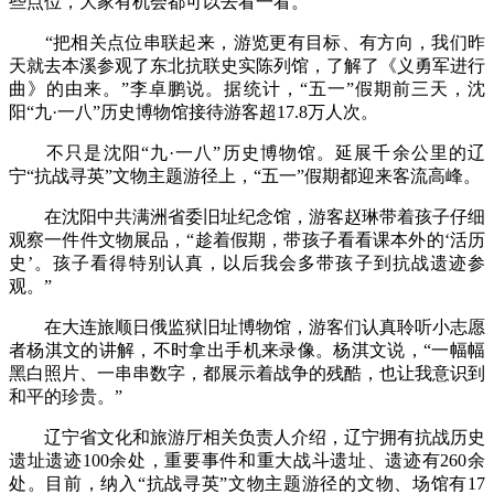
些点位，大家有机会都可以去看一看。”
“把相关点位串联起来，游览更有目标、有方向，我们昨
天就去本溪参观了东北抗联史实陈列馆，了解了《义勇军进行
曲》的由来。”李卓鹏说。据统计，“五一”假期前三天，沈
阳“九·一八”历史博物馆接待游客超17.8万人次。
不只是沈阳“九·一八”历史博物馆。延展千余公里的辽
宁“抗战寻英”文物主题游径上，“五一”假期都迎来客流高峰。
在沈阳中共满洲省委旧址纪念馆，游客赵琳带着孩子仔细
观察一件件文物展品，“趁着假期，带孩子看看课本外的‘活历
史’。孩子看得特别认真，以后我会多带孩子到抗战遗迹参
观。”
在大连旅顺日俄监狱旧址博物馆，游客们认真聆听小志愿
者杨淇文的讲解，不时拿出手机来录像。杨淇文说，“一幅幅
黑白照片、一串串数字，都展示着战争的残酷，也让我意识到
和平的珍贵。”
辽宁省文化和旅游厅相关负责人介绍，辽宁拥有抗战历史
遗址遗迹100余处，重要事件和重大战斗遗址、遗迹有260余
处。目前，纳入“抗战寻英”文物主题游径的文物、场馆有17