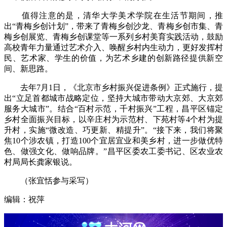
值得注意的是，清华大学美术学院在生活节期间，推
出“青梅乡创计划”，带来了青梅乡创沙龙、青梅乡创市集、青
梅乡创展览、青梅乡创课堂等一系列乡村美育实践活动，鼓励
高校青年力量通过艺术介入、唤醒乡村内生动力，更好发挥村
民、艺术家、学生的价值，为艺术乡建的创新路径提供新空
间、新思路。
去年7月1日，《北京市乡村振兴促进条例》正式施行，提
出“立足首都城市战略定位，坚持大城市带动大京郊、大京郊
服务大城市”。结合“百村示范，千村振兴”工程，昌平区锚定
乡村全面振兴目标，以辛庄村为示范村、下苑村等4个村为提
升村，实施“微改造、巧更新、精提升”。“接下来，我们将聚
焦10个涉农镇，打造100个宜居宜业和美乡村，进一步做优特
色、做强文化、做响品牌。”昌平区委农工委书记、区农业农
村局局长龚家银说。
（张宜恬参与采写）
编辑：祝萍