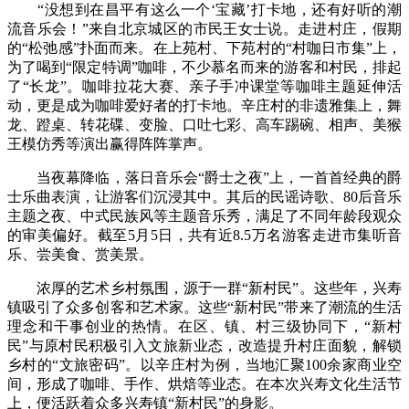
“没想到在昌平有这么一个‘宝藏’打卡地，还有好听的潮
流音乐会！”来自北京城区的市民王女士说。走进村庄，假期
的“松弛感”扑面而来。在上苑村、下苑村的“村咖日市集”上，
为了喝到“限定特调”咖啡，不少慕名而来的游客和村民，排起
了“长龙”。咖啡拉花大赛、亲子手冲课堂等咖啡主题延伸活
动，更是成为咖啡爱好者的打卡地。辛庄村的非遗雅集上，舞
龙、蹬桌、转花碟、变脸、口吐七彩、高车踢碗、相声、美猴
王模仿秀等演出赢得阵阵掌声。
当夜幕降临，落日音乐会“爵士之夜”上，一首首经典的爵
士乐曲表演，让游客们沉浸其中。其后的民谣诗歌、80后音乐
主题之夜、中式民族风等主题音乐秀，满足了不同年龄段观众
的审美偏好。截至5月5日，共有近8.5万名游客走进市集听音
乐、尝美食、赏美景。
浓厚的艺术乡村氛围，源于一群“新村民”。这些年，兴寿
镇吸引了众多创客和艺术家。这些“新村民”带来了潮流的生活
理念和干事创业的热情。在区、镇、村三级协同下，“新村
民”与原村民积极引入文旅新业态，改造提升村庄面貌，解锁
乡村的“文旅密码”。以辛庄村为例，当地汇聚100余家商业空
间，形成了咖啡、手作、烘焙等业态。在本次兴寿文化生活节
上，便活跃着众多兴寿镇“新村民”的身影。