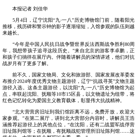
本报记者 刘佳华
5月4日，辽宁沈阳“九·一八”历史博物馆门前，随着阳光
推移，残历碑和警示钟的影子逐渐缩短，入馆参观的队伍则越
来越长。
“今年是中国人民抗日战争暨世界反法西斯战争胜利80周
年，我想带孩子追寻这段历史。”来自北京的游客李卓鹏，正
和孩子们徜徉在展厅内。伴随着讲解员的深情讲述，他们对抗
战岁月有了更多了解。
前不久，国家文物局、文化和旅游部、国家发展改革委发
布推介2024年度优秀文物主题游径，辽宁“抗战寻英”文物主题
游径入选。这条主题游径，以沈阳“九·一八”历史博物馆为起
点，串联起沈阳、抚顺等10市15区县，以文物遗址为纽带，将
红色记忆转化为爱国主义教育载体，彰显伟大抗战精神。
“北大营营房旧址到我们馆距离不远，免费开放，欢迎大
家参观。”在第二展厅，讲到北大营部分内容时，讲解员王浩
涵推荐起游径上的其他点位，“在沈阳，还有二战盟军战俘营
旧址陈列馆等；在抚顺，有抚顺战犯管理所旧址陈列馆……这