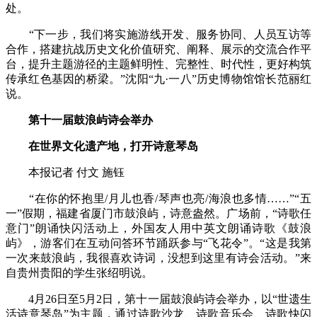
处。
“下一步，我们将实施游线开发、服务协同、人员互访等
合作，搭建抗战历史文化价值研究、阐释、展示的交流合作平
台，提升主题游径的主题鲜明性、完整性、时代性，更好构筑
传承红色基因的桥梁。”沈阳“九·一八”历史博物馆馆长范丽红
说。
第十一届鼓浪屿诗会举办
在世界文化遗产地，打开诗意琴岛
本报记者 付文 施钰
“在你的怀抱里/月儿也香/琴声也亮/海浪也多情……”“五
一”假期，福建省厦门市鼓浪屿，诗意盎然。广场前，“诗歌任
意门”朗诵快闪活动上，外国友人用中英文朗诵诗歌《鼓浪
屿》，游客们在互动问答环节踊跃参与“飞花令”。“这是我第
一次来鼓浪屿，我很喜欢诗词，没想到这里有诗会活动。”来
自贵州贵阳的学生张绍明说。
4月26日至5月2日，第十一届鼓浪屿诗会举办，以“世遗生
活诗意琴岛”为主题，通过诗歌沙龙、诗歌音乐会、诗歌快闪