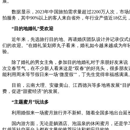
展。
数据显示，2023年中国旅拍需求量超过2200万人次，市场
拍服务，其中90%以上的客人来自省外，年行业产值近18亿元
“目的地婚礼”受欢迎
近年来，先选旅行目的地、再请婚庆团队设计并记录仪式的“
们的欢迎。”在婚礼策划师丸子看来，婚礼如今越来越成为年
验。
除了婚礼的男女主角，参加目的地婚礼对于亲朋好友来说，也
次立春节气，在不少新人看来这是“双春”的好兆头，很多朋友
能利用周末等节假日来一场‘微度假’”，丁先生觉得幸福感满满
目前，云南大理、安徽黄山、江西德兴等多地将发展“目的
费，促进“甜蜜经济”的发展。
“主题蜜月”玩法多
利用婚假来一场蜜月旅行并不新鲜。随着全国多地出台延长婚
国内游方面，无论是躺酒店、泡温泉的休闲蜜月，还是学习潜
红书等社交平台上都有大量的推荐玩法和相应目的地。