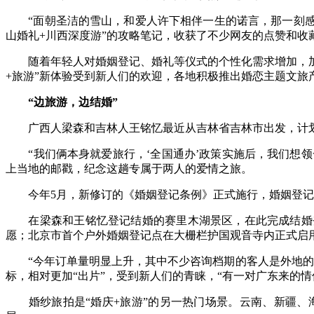
“面朝圣洁的雪山，和爱人许下相伴一生的诺言，那一刻感觉
山婚礼+川西深度游”的攻略笔记，收获了不少网友的点赞和收
随着年轻人对婚姻登记、婚礼等仪式的个性化需求增加，加之
+旅游”新体验受到新人们的欢迎，各地积极推出婚恋主题文旅
“边旅游，边结婚”
广西人梁森和吉林人王铭忆最近从吉林省吉林市出发，计划沿
“我们俩本身就爱旅行，‘全国通办’政策实施后，我们想领
上当地的邮戳，纪念这趟专属于两人的爱情之旅。
今年5月，新修订的《婚姻登记条例》正式施行，婚姻登记实现
在梁森和王铭忆登记结婚的赛里木湖景区，在此完成结婚登
愿；北京市首个户外婚姻登记点在大栅栏护国观音寺内正式启
“今年订单量明显上升，其中不少咨询档期的客人是外地的。
标，相对更加“出片”，受到新人们的青睐，“有一对广东来的
婚纱旅拍是“婚庆+旅游”的另一热门场景。云南、新疆、