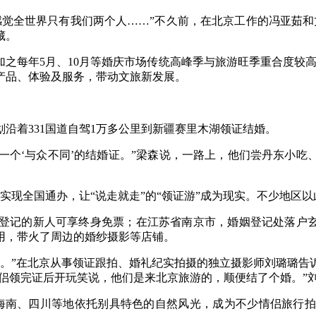
全世界只有我们两个人……”不久前，在北京工作的冯亚茹和
藏。
每年5月、10月等婚庆市场传统高峰季与旅游旺季重合度较高
产品、体验及服务，带动文旅新发展。
着331国道自驾1万多公里到新疆赛里木湖领证结婚。
一个‘与众不同’的结婚证。”梁森说，一路上，他们尝丹东小吃
全国通办，让“说走就走”的“领证游”成为现实。不少地区以
记的新人可享终身免票；在江苏省南京市，婚姻登记处落户玄武
用，带火了周边的婚纱摄影等店铺。
”在北京从事领证跟拍、婚礼纪实拍摄的独立摄影师刘璐璐告
情侣领完证后开玩笑说，他们是来北京旅游的，顺便结了个婚。”
海南、四川等地依托别具特色的自然风光，成为不少情侣旅行拍