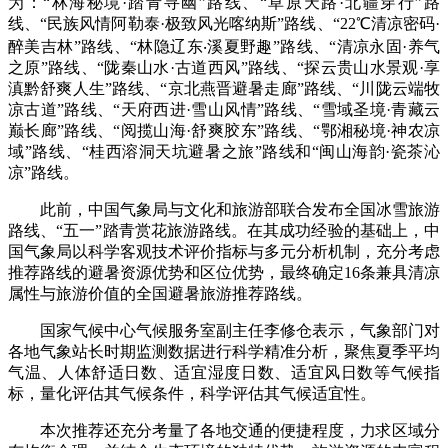
为：“林海秘境·踏青寻幽”路线、“草原天路·北疆穿行”路
线、“民族风情阿勒泰·极致风光喀纳斯”路线、“22℃清凉密码·
醉美吉林”路线、“林隐辽东‧溪夏野趣”路线、“清凉永固·养气
之原”路线、“陇秦山水·古道西风”路线、“探云贵山水景观·享
滇黔舒爽人生”路线、“京北燕晋避暑走廊”路线、“川陇云端牧
凉古道”路线、“天府西进·雪山风情”路线、“雪域圣境·青藏云
巅长廊”路线、“阅揽山海·舒爽胶东”路线、“鄂湘秘境·神农凉
域”路线、“桂西溶洞天坑避暑之旅”路线和“闽山海韵·瓷茶沁
凉”路线。
此前，中国气象局与文化和旅游部联合发布全国冰雪旅游
路线、“五一”踏青赏花旅游路线。在其成功经验的基础上，中
国气象局以科学客观技术评价指标与多元分析机制，充分考虑
推荐路线的避暑资源优势和区位优势，最终确定16条兼具清凉
属性与旅游价值的全国避暑旅游推荐路线。
国家气候中心气候服务室副主任李修仓表示，气象部门对
各地气象站长时期监测数据进行科学精准分析，聚焦夏季平均
气温、人体舒适日数、适宜湿度日数、适宜风日数等气候指
标，量化评估其气候条件，科学评估其气候适宜性。
本次推荐还充分考量了各地交通的便捷程度，力求区域分