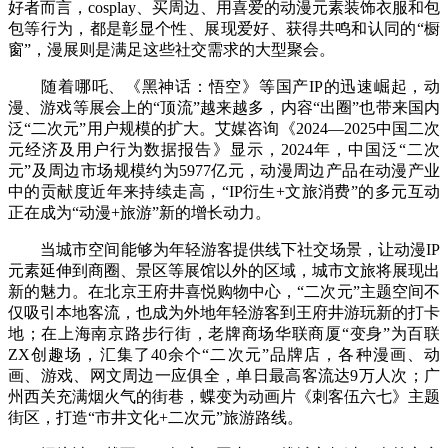
好者而言，cosplay、买周边、用喜爱的动漫元素装饰衣服和包
包等行为，都是彰显个性、展现爱好、获得共鸣和认同的“橱
窗”，漫展则是满足这些社交需求的大型聚会。
随着哪吒、《黑神话：悟空》等国产IP的迅速崛起，动
漫、游戏等展会上的“顶流”越来越多，内容“出圈”也带来国内
泛“二次元”用户规模的扩大。艾媒咨询《2024—2025中国二次
元经济及用户行为数据报告》显示，2024年，中国泛“二次
元”及周边市场规模约为5977亿元，动漫周边产品在动漫产业
中的贡献度近年来持续走高，“IP衍生+文旅消费”的多元互动
正在成为“动漫+旅游”新的增长动力。
当城市空间能够为年轻游客提供线下社交场景，让动漫IP
元素延伸到商圈、景区等展馆以外的区域，城市文旅将展现出
新的魅力。在北京王府井喜悦购物中心，“二次元”主题空间不
仅吸引本地客流，也成为外地年轻游客到王府井游玩新的打卡
地；在上海南京路步行街，老牌商场华联商厦“变身”为百联
ZX创趣场，汇集了40余个“二次元”品牌店，各种漫画、动
画、游戏、网文周边一应俱全，单日最高客流达9万人次；广
州西关充满烟火气的街巷，蝶变为动画片《刺客伍六七》主题
街区，打造“市井文化+二次元”旅游路线。