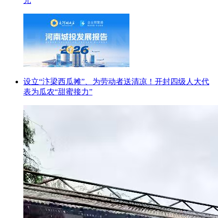
元
设立“汴梁西瓜摊”、为劳动者送清凉！开封四级人大代
表为瓜农“甜蜜接力”