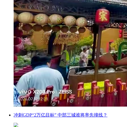
冲刺GDP“2万亿目标” 中部三城谁将率先撞线？