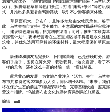
源和气候优势，当地文旅部门在规划露营地时统筹了乌兰哈达
火山、辉腾锡勒草原等热门景点，打造“露营+景区”等游玩模
式，并推出多条避暑自驾游路线，吸引不少游客前来体验。
草原面积大、分布广，且许多地块由农牧民承包。鉴于
此，乌兰察布市支持引导有能力、有意愿的农牧民获得审批许
可，建设特色露营地，拓宽增收渠道；同时，推出“零废弃草
原露营计划”，要求经营者在生态重点区域不得搭建永久性建
筑物，并优先选用可降解的环保材料，最大程度保护草原生
态。
唐佳琦和朋友逛完景区，回到露营地，已是傍晚时分。游
客们手拉手，围拢在篝火旁，载歌载舞。“这次露营，看了不
一样的景色，还有这么丰富的体验，值！”唐佳琦说。
露营业态的发展，为文旅产业注入了活力。去年，乌兰察
布市共接待游客2230多万人次，同比增长84%。“未来，我们
将在保护生态的前提下继续深耕特色，完善基础设施，擦亮露
营这个招牌。”乌兰察布市文化旅游体育局副局长张勇说。
编辑：null