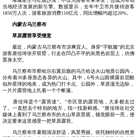
璀璨星空与壮观沙漠，不仅为游客带来享受，也成为带动
当地经济发展的新引擎。数据显示，去年中卫市共接待游客
1850万人次，游客旅游消费110亿元，同比增幅均超过20%。
内蒙古乌兰察布
草原露营享受惬意
最近，内蒙古乌兰察布市凉爽宜人。身穿“宇航服”的北京
游客唐佳琦张开双臂，行走在凹凸不平的灰黑色岩层上，仿佛
置身太空。
乌兰察布市察哈尔右翼后旗的乌兰哈达火山地质公园内，
分布着30多座形态各异的火山。其中，6号火山因裸露岩层酷
似外星球的地表，成为热门打卡点。公园外，草原漫无边际，
一片片露营地上扎着一个个帐篷。
唐佳琦是个“露营迷”。“市区里的露营地，大多都去过
了。一直想去个特别的地方，找一找新鲜感。”唐佳琦在社交
媒体上看到了乌兰察布市的火山草原景观，顿觉眼前一亮，便
决定要来这里感受一把草原露营。
乌兰察布市暑期清凉舒适，风景秀丽。依托独特的自然资