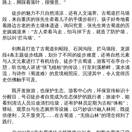
路上，脚踩着落叶，很惬意。”
徒步的魅力不只自然清凉，还有人文滋养。古蜀道拦马墙
段，来自重庆的张先生牵着儿子的手缓步前行。孩子好奇地看
着路边古老的夯土墙体遗迹，询问究竟，张先生将古蜀道的历
史娓娓道来：“古人牵着马走，怕马掉下去，就造了防护墙，
所以叫‘拦马墙’。”
剑阁县打造了古蜀道剑昭段、石洞沟段、拦马墙段、龙源
段4条主题徒步线路，划分了不同的徒步难度，还将自然元素
与人文元素进行了有机结合。徒步于古蜀道，游客可在亭台小
憩，听当地人讲述“张飞植柏”的传说；行至剑溪桥畔，溪水涌
流，与诗作《蜀道难》的意境相照应。沉浸其中，令人觉得历
史仿佛触手可及。
既开发旅游，也保护生态。游客中心内，环保宣传标识十
分醒目，号召徒步者自觉成为生态保护的践行者；旅途中，能
看到清洁人员沿途清扫垃圾，还有护林员定期为古柏“体检”；
驿站、观景台与生态厕所等设施，以巧妙设计融入林间，既提
供便利，又不显突兀……在古蜀道，“无痕山林”的理念得到了
践行。