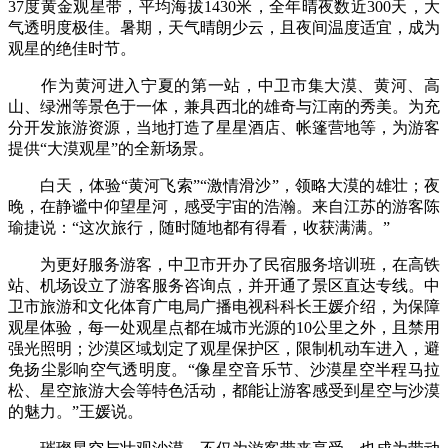
37度黄金观星带，平均海拔1430米，全年晴夜数近300天，大
气透明度极佳。暑期，天气晴朗少云，且夜间温度适宜，成为
观星的绝佳时节。
作为黄河进入宁夏的第一站，中卫市集大漠、黄河、高
山、绿洲等景色于一体，兼具西北的雄奇与江南的秀美。为充
分开发旅游资源，当地打造了星星酒店、帐篷营地等，为游客
提供“大漠观星”的全新场景。
白天，体验“黄河飞索”“激情滑沙”，领略大漠的雄壮；夜
晚，在静谧中仰望星河，感受宇宙的浩瀚。来自江苏的游客陈
瑜捷说：“这次旅行，随时随地都有得看，收获满满。”
为更好服务游客，中卫市开办了民宿服务培训班，在高铁
站、机场设立了游客服务咨询点，并开通了景区直达专线。中
卫市旅游和文化体育广电局广播电视科科长王媛介绍，为保障
观星体验，每一处观星点都在城市光源的10公里之外，且禁用
强光照明；沙漠区域划定了观星保护区，限制机动车进入，避
免扬尘影响空气透明度。“像星空音乐节、沙漠星空半程马拉
松、星空旅游大会等特色活动，都能让游客感受到星空与沙漠
的魅力。”王媛说。