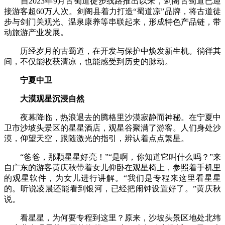
自2023年9月古蜀道徒步线路推出以来，剑阁古蜀道已迎
接游客超60万人次。剑阁县着力打造“蜀道凉”品牌，将古道徒
步与剑门关观光、温泉康养等串联起来，形成特色产品链，带
动旅游产业发展。
历经岁月的古蜀道，在开发与保护中焕发新生机。徜徉其
间，不仅能收获清凉，也能感受到历史的脉动。
宁夏中卫
大漠观星沉浸自然
夜幕降临，热浪退去的腾格里沙漠寂静而神秘。在宁夏中
卫市沙坡头景区的星星酒店，观星谷聚满了游客。人们身处沙
漠，仰望天空，跟随激光的指引，辨认着点点繁星。
“爸爸，那颗星星好亮！”“是啊，你知道它叫什么吗？”来
自广东的游客黄庆秋带着女儿仰卧在观星椅上，参照着手机里
的观星软件，为女儿进行讲解。“我们是专程来这里看星星
的。听说凌晨还能看到银河，已经把闹钟设置好了。”黄庆秋
说。
看星星，为何要专程到这里？原来，沙坡头景区地处北纬