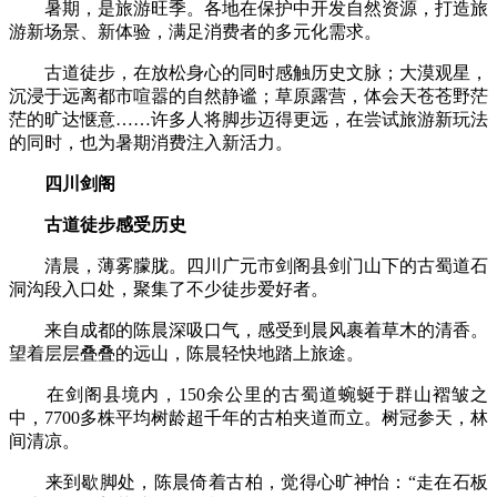
暑期，是旅游旺季。各地在保护中开发自然资源，打造旅
游新场景、新体验，满足消费者的多元化需求。
古道徒步，在放松身心的同时感触历史文脉；大漠观星，
沉浸于远离都市喧嚣的自然静谧；草原露营，体会天苍苍野茫
茫的旷达惬意……许多人将脚步迈得更远，在尝试旅游新玩法
的同时，也为暑期消费注入新活力。
四川剑阁
古道徒步感受历史
清晨，薄雾朦胧。四川广元市剑阁县剑门山下的古蜀道石
洞沟段入口处，聚集了不少徒步爱好者。
来自成都的陈晨深吸口气，感受到晨风裹着草木的清香。
望着层层叠叠的远山，陈晨轻快地踏上旅途。
在剑阁县境内，150余公里的古蜀道蜿蜒于群山褶皱之
中，7700多株平均树龄超千年的古柏夹道而立。树冠参天，林
间清凉。
来到歇脚处，陈晨倚着古柏，觉得心旷神怡：“走在石板