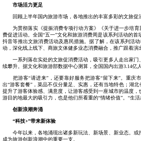
市场活力更足
回顾上半年国内旅游市场，各地推出的丰富多彩的文旅促消
为贯彻落实《提振消费专项行动方案》《关于进一步培育新增
费促进活动。全国“五一”文化和旅游消费周是该系列活动的
抖音等推出文旅消费活动及惠民措施。据了解，在该系列活动
动，深化线上线下、商旅文体健多业态消费融合，推广跟着演
一系列落在实处的文旅促消费活动，吸引更多人走出家门、踏
续攀升。据文化和旅游部数据中心测算，全国国内出游3.14亿人次，
把游客“请进来”，还要靠好服务把游客“留下来”。重庆市
出“游客套餐”，菜品不仅分量足、实惠，还有当地特色；湖北
提升了游客体验感、满意度，让游客感受到一座城市的温度，
游目的地最大的吸引力，也是他们所看重的“情绪价值”。“生
创新浪潮奔涌
“科技+”带来新体验
今年以来，各地涌现出诸多新玩法、新场景、新业态。或挖掘
成为旅游创新浪潮中的重要一支。