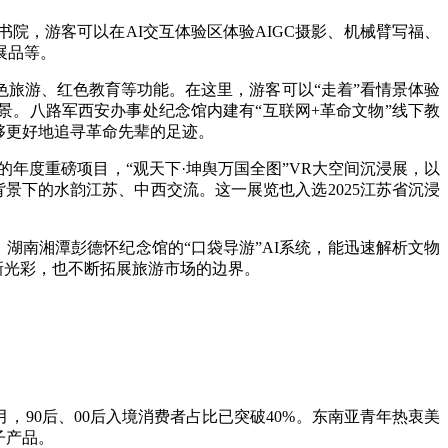
，游客可以在AI交互体验区体验AIGC摄影、机械臂写福、
展品等。
旅游、红色教育等功能。在这里，游客可以“走着”看情景体验
景。八路军西安办事处纪念馆内建有“互联网+革命文物”线下教
够更好地追寻革命先辈的足迹。
年度重磅项目，“观天下·坤舆万国全图”VR大空间沉浸展，以
背景下的水韵江苏、中西交流。这一展览也入选2025江苏省沉浸
湖南湘潭彭德怀纪念馆的“口袋导游”AI系统，能迅速解析文物
新光彩，也不断拓展旅游市场的边界。
90后、00后入境消费者占比已突破40%。东南亚青年热衷美
子产品。