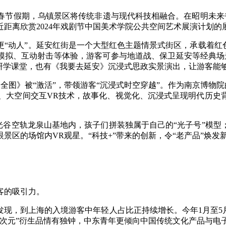
假期，乌镇景区将传统非遗与现代科技相融合。在昭明未来书院
距离欣赏2024年戏剧节中国美术学院公共空间艺术展演计划的
动人”。延安红街是一个大型红色主题情景式街区，承载着红色
模拟、互动射击等体验，游客可参与地道战、保卫延安等经典场
址研学课堂，也有《我要去延安》沉浸式思政实景演出，让游客能
图》被“激活”，带领游客“沉浸式时空穿越”。作为南京博物院的
质、大空间交互VR技术，故事化、视觉化、沉浸式呈现明代历史
谷空轨龙泉山基地内，孩子们拼装独属于自己的“光子号”模型；
景区的场馆内VR观星。“科技+”带来的创新，令“老产品”焕发
客的吸引力。
，到上海的入境游客中年轻人占比正持续增长。今年1月至5月，
次元”衍生品情有独钟，中东青年更倾向中国传统文化产品与电