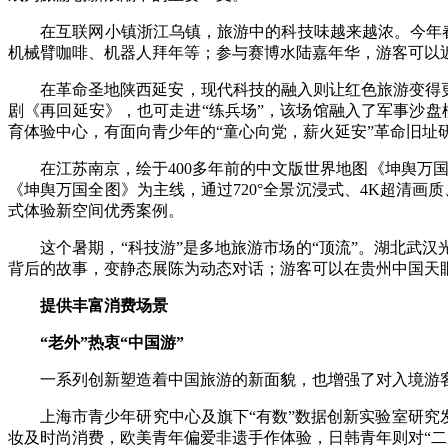
在互联网小镇浙江乌镇，旅游中的科技味越来越浓。今年春节
机械臂咖啡、机器人拜年等；参与赛博水陆嘉年华，游客可以近
在革命圣地陕西延安，现代科技的融入则让红色旅游变得更“
剧《再回延安》，也可走进“练兵场”，该场馆融入了军事沙盘
育体验中心，有面向青少年的“童心向党，薪火延安”革命旧
在江苏南京，绘于400多年前的中文版世界地图《坤舆万国全
《坤舆万国全图》为主线，通过720°全景沉浸式、4K超清画
式体验新空间优秀案例。
这个暑期，“科技游”是多地旅游市场的“顶流”。湖北武汉光
背后的故事，变静态展陈为动态对话；游客可以在贵州中国天眼
提供丰富消费场景
“老外”热衷“中国游”
一系列创新塑造着中国旅游的新面貌，也增强了对入境游
上海市青少年研究中心及旗下“有数”数据创新实验室研究发现
妆及时尚消费，欧美青年偏爱非遗手作体验，日韩青年则对“二