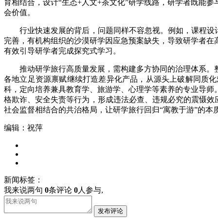
育相结合，设计“生态+人文+茶文化”研学线路，研学者既能
会价值。
行业快速发展的背后，问题同样不容忽视。例如，课程设计存
完善，有机构组织的沙漠研学因应急预案缺失，导致研学者在
有效引导研学者完成探究式学习。
推动研学旅行高质量发展，需构建多方协同的治理体系。整
各地立足资源禀赋继续打造差异化产品，从源头上破解同质化
科，定向培养兼具教育学、旅游学、心理学等素养的专业导师
格欺诈、安全失责等行为，形成违法必查、违规必究的震慑效应
社会监督相结合的共治格局，让研学旅行回归“寓教于游”的本
编辑：祝萍
新闻标签：
我来说两句
0
条评论
0
人参与,
发布评论