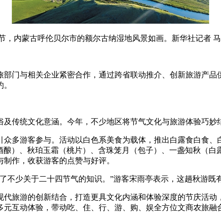
节，内蒙古呼伦贝尔市的额尔古纳湿地风景如画。新华社记者 马
部门与相关企业紧密合作，通过跨省联动推介、创新旅游产品供
约。
传统文化意涵。今年，不少地区将节气文化与旅游体验巧妙结
众多游客参与。活动以白色系美食为载体，推出白露食白食、白
（酒酿）、秋珀玉霜（桃片）、含珠笼月（包子）、一盏知秋（白
与制作，收获游客的点赞与好评。
不少关于二十四节气的知识。”游客宋雨亭表示，这趟秋游既有
代旅游的创新结合，打造更具文化内涵和体验深度的节庆活动，
+多元互动体验，带动吃、住、行、游、购、娱全方位文商农旅融