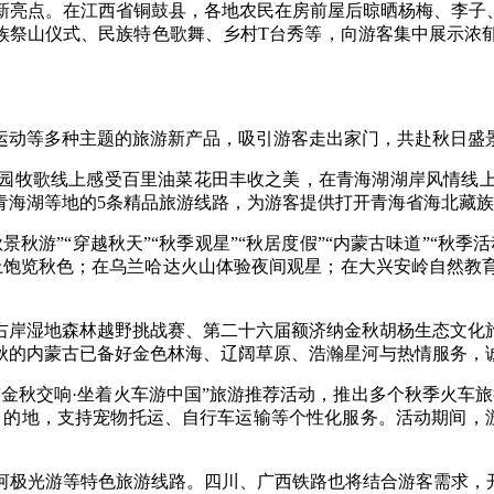
点。在江西省铜鼓县，各地农民在房前屋后晾晒杨梅、李子、
彝族祭山仪式、民族特色歌舞、乡村T台秀等，向游客集中展示浓
动等多种主题的旅游新产品，吸引游客走出家门，共赴秋日盛
牧歌线上感受百里油菜花田丰收之美，在青海湖湖岸风情线上
海湖等地的5条精品旅游线路，为游客提供打开青海省海北藏族
游”“穿越秋天”“秋季观星”“秋居度假”“内蒙古味道”“秋季
路上饱览秋色；在乌兰哈达火山体验夜间观星；在大兴安岭自然教
河右岸湿地森林越野挑战赛、第二十六届额济纳金秋胡杨生态文化旅
秋的内蒙古已备好金色林海、辽阔草原、浩瀚星河与热情服务，
秋交响·坐着火车游中国”旅游推荐活动，推出多个秋季火车旅
目的地，支持宠物托运、自行车运输等个性化服务。活动期间，游
极光游等特色旅游线路。四川、广西铁路也将结合游客需求，开