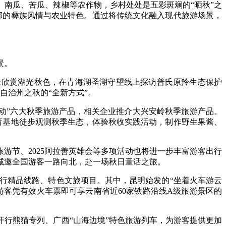
南瓜、苦瓜、辣椒等农作物，乡村处处是五彩斑斓的“晒秋”之
郁的彝族风情与农业特色。通过将传统文化融入现代旅游场景，
景。
欣赏湖光秋色，在青海湖圣湖守望线上探访普氏原羚生态保护
自治州之秋的“全新方式”。
活动”六大秋季旅游产品，相关企业推介大兴安岭秋季旅游产品。
育基地徒步观测秋季生态，体验秋收实践活动，制作野生果酱、
游节、2025阿拉善英雄会等多项活动也将进一步丰富游客出行
诚邀全国游客一路向北，赴一场秋日童话之旅。
行精品线路、特色文旅项目。其中，昆明始发的“坐着火车游云
客凭有效火车票即可享云南省近60家铁路沿线A级旅游景区的
行熊猫专列、广西“山海边境”特色旅游列车，为游客提供更加