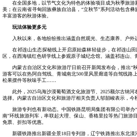
在全国多地，以节气文化为特色的体验项目成为秋季旅游新亮
美；在云南省寻甸回族彝族自治县，“立秋节”系列活动包含
丰富游客的秋游体验。
玩法体验更多元
入秋以来，各地纷纷推出涵盖自然观光、生态康养、户外运
在祁连山生态探秘线上开启原始森林轻徒步，在祁连山田园
区，在西海镇红色研学线上参观原子城纪念馆。涵盖祁连山、青
内蒙古自治区文化和旅游厅日前召开新闻发布会，推出“秋景秋
游客可以在热阿自驾线、青城南北500里风景廊道等自驾线
松果摆件等秋味手工……
此外，2025乌海沙漠葡萄酒文化旅游节、2025额尔古纳
选择。内蒙古自治区文化和旅游厅相关负责人邬韶峻表示，今
旅游专列也有新动态。中国铁路昆明局集团有限公司举办“金
南”环线旅游列车，串联起大理、保山、香格里拉等热门旅游
免票、折扣等优惠。
新疆铁路推出新疆全景18日专列游，辽宁铁路推出东北漠河