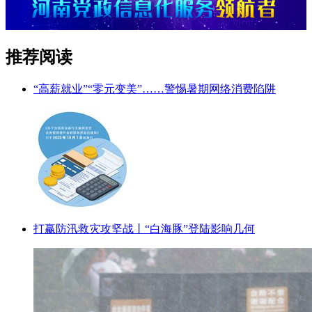
推荐阅读
“高薪就业”“零元变美”……警惕暑期网络消费陷阱
打赢防汛救灾攻坚战丨“白海豚”登陆影响几何