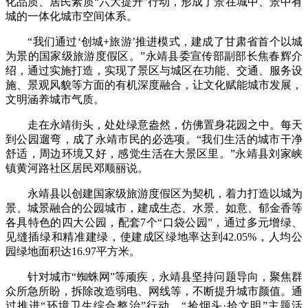
化品质、居民素质“六大提升”行动，形成了景在城中、景中有
城的一体化城市空间体系。
“我们通过‘创城+旅游’推进模式，建成了甘肃省首个以城
为景的国家级旅游度假区。”永靖县委宣传部副部长焦春辉介
绍，通过实施打造，实现了景区与城区在功能、交通、服务设
施、景观风貌等方面的有机深度融合，让文化赋能城市发展，
文明涵养城市气质。
走在永靖街头，处处绿意盎然，仿佛置身花园之中。每天
到公园遛弯，成了永靖市民的必选项。“我们生活的城市干净
舒适，周边环境又好，感觉生活在大景区里。”永靖县刘家峡
镇黄河路社区居民邓顺丽说。
永靖县以创建国家级旅游度假区为契机，着力打造以城为
景、城景融合的公园城市，建成生态、水景、如意、郁金香等
各具特色的四大公园，配套7个“口袋公园”，通过多元增绿、
见缝插绿和精准建绿，使建成区绿地率达到42.05%，人均公
园绿地面积达16.97平方米。
针对城市“蜘蛛网”等顽疾，永靖县坚持问题导向，聚焦群
众所急所盼，拆除改造弱电、网线等，不断提升城市颜值。通
过推进“环境卫生综合整治”行动，“捡烟头·拾文明”主题活