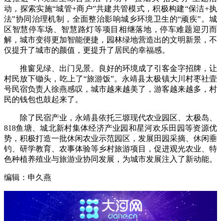
动，探索实施“城管+商户”共建共管模式，积极构建“保洁+执
法”协同治理机制，全面整治影响城乡环境卫生的“顽疾”。城
区智慧停车场、智慧路灯等项目相继落地，停车难题迎刃而
解，城市变得更加智能便捷，园林绿地营造出的文明新景，不
仅提升了城市的颜值，更提升了居民的幸福感。
推窗见绿、出门见景。良好的环境成了引客金字招牌，让
村民放下锄头，吃上了“旅游饭”。永靖县太极镇大川村枣社壹
号民宿负责人徐燕感叹，城市越来越美了，游客越来越多，村
民的钱包也鼓起来了。
除了民宿产业，永靖县依托三塬现代农业园区、太极岛、
818鱼塘、城北新村集体经济产业园和星河欢乐田园等资源优
势，积极打造一批休闲农业示范园区，发展田园采摘、休闲垂
钓、研学教育、农事体验等乡村旅游项目，促进观光农业、特
色种植养殖业与旅游业协同发展，为城市发展注入了新动能。
编辑：申久燕