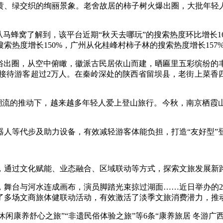
、绿交织的绚丽景象。老舍故居的柿子树火爆出圈，大批年轻人
蜂窝了解到，该平台近期“秋天去哪玩”的搜索热度环比增长16
热度增长150%，广州从化桂峰村柿子林的搜索热度增长157
出圈，从空中俯瞰，徽派古民居依山而建，晒匾里五彩缤纷的
日接待游客超过2万人。在秦岭深处的陕西省留坝县，老街上菜
等潮流的推动下，越来越多年轻人爱上登山旅行。今秋，南京栖霞
等代步及助力设备，有效减轻游客体能负担，打造“友好型”
通过文化赋能、业态融合、区域联动等方式，探索文旅发展新
台与河水连成画布，演员脚踏光束掠过湖面……近日举办的20
了多场文商旅体健联动活动，有效激活了淡季文旅消费潜力，推动
闲康养舒心之旅”“非遗民俗体验之旅”等6条“康养旅居 冬游广