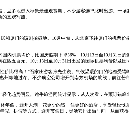
，且多地进入秋景最佳观赏期，不少游客选择此时出游。一场兼
新的直观写照。
和厦门的该剧拍摄地。10月中旬，从北京飞往厦门的机票价格才
的国内机票均价，比国庆假期下降36%；10月13日至10月31
四五百元。10月13日至10月31日出发的国际机票均价以及国
价比很高！”石家庄游客张先生说。气候温暖的目的地颇受错
惠州等地过冬。不少航空公司增开到南方机场的航线，前往芒市
化趋势明显。途牛旅游网统计显示，从人次看，在预订错峰出游
休年假，避开人潮，花更少的钱，住更好的酒店，享受轻松惬意
休年假、拼假等方式，避开节假日，灵活安排出游时间，从而获