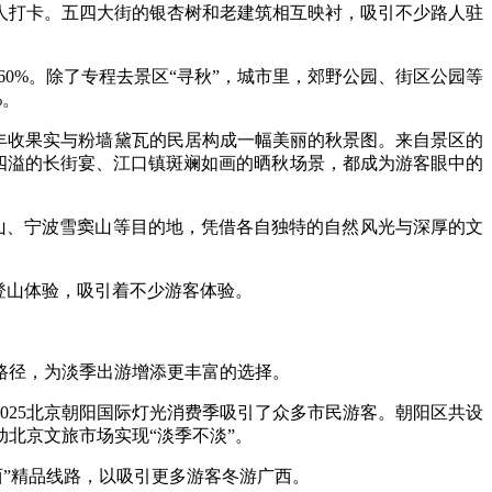
打卡。五四大街的银杏树和老建筑相互映衬，吸引不少路人驻
0%。除了专程去景区“寻秋”，城市里，郊野公园、街区公园等
%。
丰收果实与粉墙黛瓦的民居构成一幅美丽的秋景图。来自景区的
香四溢的长街宴、江口镇斑斓如画的晒秋场景，都成为游客眼中的
山、宁波雪窦山等目的地，凭借各自独特的自然风光与深厚的文
登山体验，吸引着不少游客体验。
路径，为淡季出游增添更丰富的选择。
25北京朝阳国际灯光消费季吸引了众多市民游客。朝阳区共设
北京文旅市场实现“淡季不淡”。
西”精品线路，以吸引更多游客冬游广西。