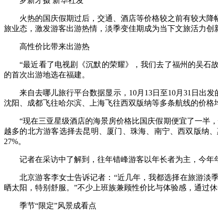
罗新才摄 新华社发
火热的国庆假期过后，交通、酒店等价格较之前有较大降幅
旅业态，激发游客出游热情，淡季变佳期成为当下文旅活力创
高性价比带来出游热
“最近看了电视剧《沉默的荣耀》，我们去了福州的吴石故居
的首次出游地选在福建。
来自去哪儿旅行平台数据显示，10月13日至10月31日出发
沈阳、成都飞往哈尔滨、上海飞往西双版纳等多条航线的价格均在
“现在三亚星级酒店的海景房价格比国庆假期便宜了一半，性
越多的北方游客选择去昆明、厦门、珠海、南宁、西双版纳、
27%。
记者在采访中了解到，往年错峰游客以年长者为主，今年年轻
北京游客李女士告诉记者：“近几年，我都选择在旅游淡季
晒太阳，特别舒服。”不少上班族兼顾性价比与体验感，通过
季节“限定”风景成看点