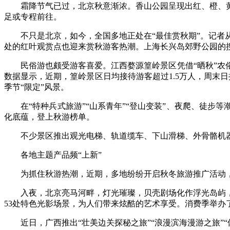
霜降节气已过，北京秋意渐浓。香山公园呈现出红、橙、黄
足或专程前往。
不只是北京，如今，全国多地正处在“最佳赏秋期”。记者从马
处的红叶观赏点也迎来赏秋游客热潮。上海长兴岛郊野公园的搜索
民俗游也颇受游客喜爱。江西婺源篁岭景区凭借“晒秋”农俗
数据显示，近期，篁岭景区日均接待游客超过1.5万人，周末
季节“限定”风景。
在“特种兵式旅游”“山系青年”“登山变装”、夜爬、徒步
化底蕴，登上秋游榜单。
不少景区推出观光电梯、轨道缆车、下山滑梯、外骨骼机器人
各地主题产品频“上新”
为抓住秋游热潮，近期，多地纷纷开启秋冬旅游推广活动，
入夜，北京亮马河畔，灯光璀璨，贝壳剧场化作浮光岛屿，舞
53处特色光影场景，为人们带来炫酷的艺术享受。消费季举办
近日，广西推出“壮美边关探秘之旅”“浪漫滨海漫游之旅”“休