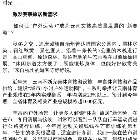
时光……
激发赛事旅居新需求
如何让“户外运动+”成为云南文旅高质量发展的“新赛
道”？
秋冬之交，迪庆藏族自治州普达措国家公园内，层林尽
染，霜红秋黄，景色宜人。沿着一条长约5公里的木栈道行
走，高山草甸、原始森林、湖泊湿地的生态画卷在眼前徐徐铺
展。“休闲步道太方便了，既能锻炼身体，也能好好欣赏美
景。”来自杭州的游客陈婷婷说。
近年来，云南不断完善体育旅游设施，丰富体育旅游产品
供给，建设“城市1小时户外运动圈”，一系列举措让云南体育
产业规模在3年内实现翻番，年均增速23%以上。预计到今年
底，全省体育及相关产业总规模将超1000亿元。
丰富的户外场景，让更多人解锁“体育+旅居”新体验。在
芒市，冬日清晨与傍晚，时常可以看到一队队自行车运动员进
行公路骑行训练。今年是运动员魏钱钱在芒市训练的第五
年。“芒市的冬天很温暖，适宜进行冬训。我们一般在芒市训
练3到4个月，这里满眼都是绿色，穿梭在山林间，训练也成为