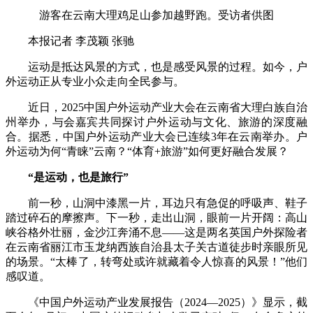
游客在云南大理鸡足山参加越野跑。受访者供图
本报记者 李茂颖 张驰
运动是抵达风景的方式，也是感受风景的过程。如今，户
外运动正从专业小众走向全民参与。
近日，2025中国户外运动产业大会在云南省大理白族自治
州举办，与会嘉宾共同探讨户外运动与文化、旅游的深度融
合。据悉，中国户外运动产业大会已连续3年在云南举办。户
外运动为何“青睐”云南？“体育+旅游”如何更好融合发展？
“是运动，也是旅行”
前一秒，山洞中漆黑一片，耳边只有急促的呼吸声、鞋子
踏过碎石的摩擦声。下一秒，走出山洞，眼前一片开阔：高山
峡谷格外壮丽，金沙江奔涌不息——这是两名英国户外探险者
在云南省丽江市玉龙纳西族自治县太子关古道徒步时亲眼所见
的场景。“太棒了，转弯处或许就藏着令人惊喜的风景！”他们
感叹道。
《中国户外运动产业发展报告（2024—2025）》显示，截