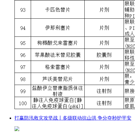
打赢防汛救灾攻坚战丨多级联动抗山洪 争分夺秒护平安