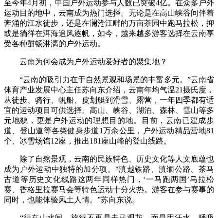
至今年4月初，中国户外运动参与人数已突破4亿。在众多户外
运动目的地中，云南成为热门选择。无论是在高山峡谷间伴着
奔涌的江水徒步，还是在澜沧江畔的万亩茶园中跑马拉松，抑
或是徜徉在洱海追风逐帆，如今，越来越多游客选择在云南享
受各种酣畅淋漓的户外运动。
云南为何会成为户外运动爱好者的聚集地？
“云南的吸引力在于自然景观和场景的丰富多元。”云南省
体育产业发展中心主任苏向东介绍，云南年均气温21摄氏度，
从徒步、骑行、帆船、皮划艇到滑雪、露营，一年四季都有适
宜的运动项目可供选择。高山、峡谷、湖泊、森林、雪山等多
元地貌，更是户外运动的理想目的地。目前，云南已建成步
道、登山道等各类健身步道1万余公里，户外运动精品营地81
个、冰雪场馆12座，推出181座山峰的登山线路。
除了自然景观，云南的民族特色、历史文化等人文底蕴也
成为户外运动中独特的加分项。“滇越铁路、滇缅公路、茶马
古道等历史文化线路这两年同样热门，‘一马跑两国’马拉松
赛、香格里拉赛马会等特色运动十分火热。游客在参与赛事的
同时，也能体验风土人情。”苏向东说。
“行在山水间，旅行不再是走马观花，而是用汗水、呼吸