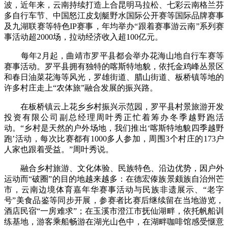
波，近年来，云南持续打造上合昆明马拉松、七彩云南格兰芬
多自行车节、中国怒江皮划艇野水国际公开赛等国际品牌赛事
及九湖联赛等特色IP赛事，年均举办“跟着赛事游云南”系列赛
事活动超2000场，拉动经济收入超100亿元。
每年2月起，曲靖市罗平县都会举办花海山地自行车赛等
赛事活动。罗平县拥有独特的喀斯特地貌，依托金鸡峰丛景区
和春日油菜花海等风光，罗雄街道、腊山街道、板桥镇等地的
许多村庄走上“农体旅”融合发展的振兴路。
在板桥镇云上花乡乡村振兴示范园，罗平县村景旅游开发
投资有限公司副总经理周叶秀正忙着筹办冬季越野跑活
动。“乡村是天然的户外场地，我们推出‘喀斯特地貌四季越野
跑’活动，每次比赛都有1000多人参加，周围3个村庄的173户
人家也跟着受益。”周叶秀说。
融合乡村旅游、文化体验、民族特色、沿边优势，因户外
运动而“破圈”的目的地越来越多：在德宏傣族景颇族自治州芒
市，云南边境体育嘉年华赛事活动与民族非遗展示、“老字
号”美食品鉴等同步开展，参赛者比赛后继续留在当地游览，
酒店民宿“一房难求”；在玉溪市澄江市抚仙湖畔，依托帆船训
练基地，游客乘船畅游在湖光山色中，在湖畔咖啡馆感受惬意