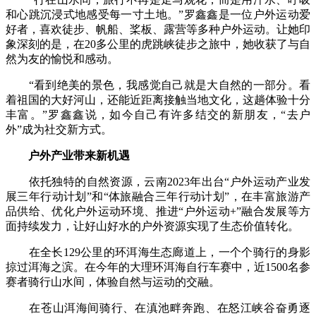
和心跳沉浸式地感受每一寸土地。”罗鑫鑫是一位户外运动爱
好者，喜欢徒步、帆船、桨板、露营等多种户外运动。让她印
象深刻的是，在20多公里的虎跳峡徒步之旅中，她收获了与自
然为友的愉悦和感动。
“看到绝美的景色，我感觉自己就是大自然的一部分。看
着祖国的大好河山，还能近距离接触当地文化，这趟体验十分
丰富。”罗鑫鑫说，如今自己有许多结交的新朋友，“去户
外”成为社交新方式。
户外产业带来新机遇
依托独特的自然资源，云南2023年出台“户外运动产业发
展三年行动计划”和“体旅融合三年行动计划”，在丰富旅游产
品供给、优化户外运动环境、推进“户外运动+”融合发展等方
面持续发力，让好山好水的户外资源实现了生态价值转化。
在全长129公里的环洱海生态廊道上，一个个骑行的身影
掠过洱海之滨。在今年的大理环洱海自行车赛中，近1500名参
赛者骑行山水间，体验自然与运动的交融。
在苍山洱海间骑行、在滇池畔奔跑、在怒江峡谷奋勇逐