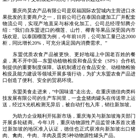
重庆尚昊农产品有限公司是双福国际农贸城内主营进口水
果批发的主要商户之一，目前公司已在泰国自建加工厂并配套
物流公司，实现产地直采与标准化加工。公司总经理邹腾介
绍：“我们自东盟进口的榴莲、山竹、椰青等果品深受国内市
场欢迎。以泰国榴莲为例，今年前10月，公司加工量已达2000
柜，同比增长20%，可充分满足国内消费需求。”
东盟优质农食产品被更快、更好地端上中国老百姓的餐
桌，离不开中国—东盟动植物检疫和食品安全（SPS）合作机
制提供的重要制度保障。该机制通过在食品安全、动植物检验
检疫及能力建设等领域开展多项行动，为扩大东盟农食产品进
口创造了便利、安全的贸易环境。
东盟美食走进来，“中国味道”走出去。在重庆德佳肉类科
技发展有限公司的生产车间里，一盒盒猪肉罐头在传送带上运
送，经过X光机检测无异后，被自动打包入库，销往新加坡。
为助力企业顺利开拓新市场，重庆海关与新加坡海关部门
开展多轮磋商。今年3月，重庆动物源性产品监管体系首次通
过新加坡的地区准入认证，德佳也正式获准向新加坡出口猪
肉、禽肉、牛肉、羊肉及蛋类5种动物源性罐头产品。