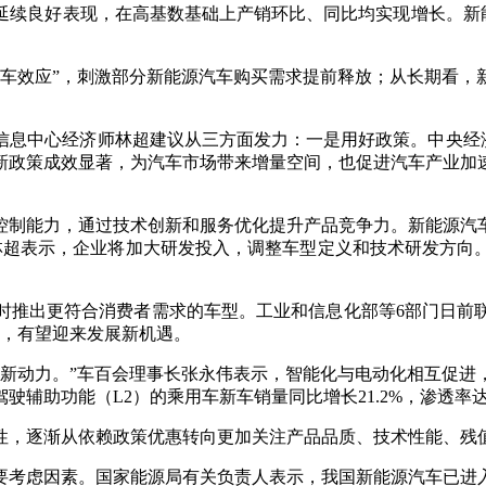
良好表现，在高基数基础上产销环比、同比均实现增长。新能源汽
效应”，刺激部分新能源汽车购买需求提前释放；从长期看，
息中心经济师林超建议从三方面发力：一是用好政策。中央经济
新政策成效显著，为汽车市场带来增量空间，也促进汽车产业加速
制能力，通过技术创新和服务优化提升产品竞争力。新能源汽车
”林超表示，企业将加大研发投入，调整车型定义和技术研发方
推出更符合消费者需求的车型。工业和信息化部等6部门日前联
一，有望迎来发展新机遇。
动力。”车百会理事长张永伟表示，智能化与电动化相互促进
辅助功能（L2）的乘用车新车销量同比增长21.2%，渗透率达
，逐渐从依赖政策优惠转向更加关注产品品质、技术性能、残值
考虑因素。国家能源局有关负责人表示，我国新能源汽车已进入