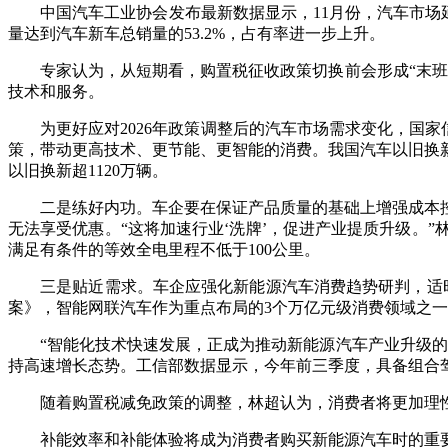
中国汽车工业协会发布最新数据显示，11月份，汽车市场延续
量达到汽车新车总销量的53.2%，占有率进一步上升。
专家认为，从短期看，购置税征收政策切换前会形成“末班车
技术和服务。
为更好应对2026年政策调整后的汽车市场需求变化，国家信
策，带动更高技术、更节能、更智能的消费。我国汽车以旧换
以旧换新超1120万辆。
二是练好内功。车企要在保证产品质量的基础上增强成本控
无法享受优惠。“这将加速行业‘洗牌’，促进产业提质升级。
满足有条件的等效全电里程不低于100公里。
三是贴近需求。车企应强化新能源汽车消费趋势研判，适时
案》，智能网联汽车作为重点布局的3个万亿元级消费领域之
“智能化技术快速发展，正成为推动新能源汽车产业升级的新
持高速增长态势。工信部数据显示，今年前三季度，具备组合驾驶
随着购置税减免政策的调整，林超认为，消费者将更加理性
补能效率和补能体验将成为消费者购买新能源汽车时的重要