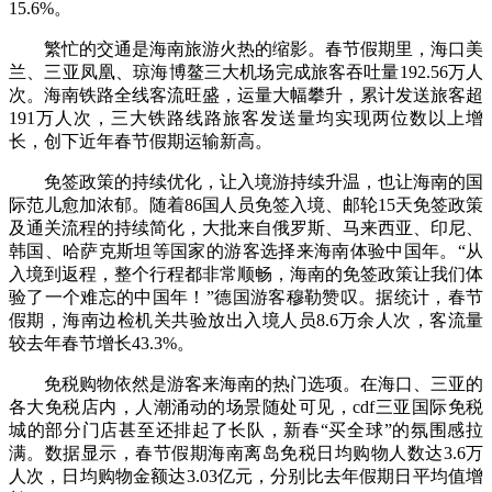
15.6%。
繁忙的交通是海南旅游火热的缩影。春节假期里，海口美
兰、三亚凤凰、琼海博鳌三大机场完成旅客吞吐量192.56万人
次。海南铁路全线客流旺盛，运量大幅攀升，累计发送旅客超
191万人次，三大铁路线路旅客发送量均实现两位数以上增
长，创下近年春节假期运输新高。
免签政策的持续优化，让入境游持续升温，也让海南的国
际范儿愈加浓郁。随着86国人员免签入境、邮轮15天免签政策
及通关流程的持续简化，大批来自俄罗斯、马来西亚、印尼、
韩国、哈萨克斯坦等国家的游客选择来海南体验中国年。“从
入境到返程，整个行程都非常顺畅，海南的免签政策让我们体
验了一个难忘的中国年！”德国游客穆勒赞叹。据统计，春节
假期，海南边检机关共验放出入境人员8.6万余人次，客流量
较去年春节增长43.3%。
免税购物依然是游客来海南的热门选项。在海口、三亚的
各大免税店内，人潮涌动的场景随处可见，cdf三亚国际免税
城的部分门店甚至还排起了长队，新春“买全球”的氛围感拉
满。数据显示，春节假期海南离岛免税日均购物人数达3.6万
人次，日均购物金额达3.03亿元，分别比去年假期日平均值增