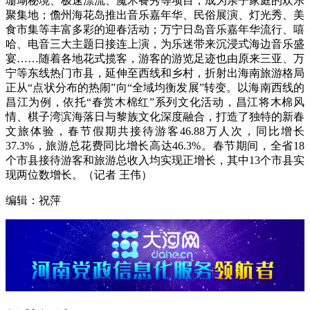
珊瑚秘境、极速漂流、魔术餐秀等项目，成为亲子家庭的欢乐
聚集地；儋州海花岛推出音乐嘉年华、民俗展演、灯光秀、美
食市集等丰富多彩的迎春活动；万宁日岛音乐嘉年华流行、嘻
哈、电音三大主题日接连上演，为乐迷带来沉浸式海边音乐盛
宴……随着各地花式揽客，游客的游览足迹也由原来三亚、万
宁等东线热门市县，延伸至西线和乡村，折射出海南旅游格局
正从“点状分布的热闹”向“全域均衡发展”转变。以海南西线的
昌江为例，依托“春赏木棉红”系列文化活动，昌江将木棉风
情、棋子湾滨海落日与黎族文化深度融合，打造了独特的新春
文旅体验，春节假期共接待游客46.88万人次，同比增长
37.3%，旅游总花费同比增长高达46.3%。春节期间，全省18
个市县接待游客和旅游总收入均实现正增长，其中13个市县实
现两位数增长。（记者 王伟）
编辑：祝萍