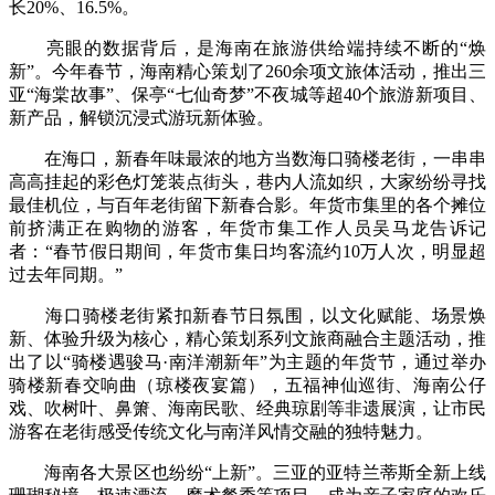
长20%、16.5%。
亮眼的数据背后，是海南在旅游供给端持续不断的“焕
新”。今年春节，海南精心策划了260余项文旅体活动，推出三
亚“海棠故事”、保亭“七仙奇梦”不夜城等超40个旅游新项目、
新产品，解锁沉浸式游玩新体验。
在海口，新春年味最浓的地方当数海口骑楼老街，一串串
高高挂起的彩色灯笼装点街头，巷内人流如织，大家纷纷寻找
最佳机位，与百年老街留下新春合影。年货市集里的各个摊位
前挤满正在购物的游客，年货市集工作人员吴马龙告诉记
者：“春节假日期间，年货市集日均客流约10万人次，明显超
过去年同期。”
海口骑楼老街紧扣新春节日氛围，以文化赋能、场景焕
新、体验升级为核心，精心策划系列文旅商融合主题活动，推
出了以“骑楼遇骏马·南洋潮新年”为主题的年货节，通过举办
骑楼新春交响曲（琼楼夜宴篇），五福神仙巡街、海南公仔
戏、吹树叶、鼻箫、海南民歌、经典琼剧等非遗展演，让市民
游客在老街感受传统文化与南洋风情交融的独特魅力。
海南各大景区也纷纷“上新”。三亚的亚特兰蒂斯全新上线