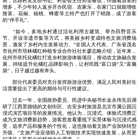
表，古路村党支部书记、村委会主任郑望春说，伴随着游客的
增多，不少年轻人返乡开办民宿、农家乐，在家门口就能增收
致富。花椒、核桃、蜂蜜等土特产也打开了销路，成了游客
的“伴手礼”。
“如今，多地乡村通过活化利用古建筑、举办田野音乐
节、开设非遗市集等方式，将美丽乡村变成特色文旅消费场
景，激发了乡村内生发展动力。”全国人大代表、广东省茂名
市化州市培林橘红种植专业合作社社长廖志略介绍，近年来，
化州市依托化橘红打造乡村旅游体验项目，推动农文旅融合发
展，持续提升化橘红品牌影响力，让村民既“富口袋”又“富脑
袋”，日子越过越有奔头。
部分代表委员对充分发挥旅游业优势、满足人民对美好生
活需要提出了更高的期待与可行性建议。
过去一年，全国政协委员、民进中央秘书长金永伟先后调
研了江西景德镇的文创街区、吉安乡村旅游及北京市属公园沉
浸式演艺项目等的发展情况。他认为，沉浸式、体验式消费正
成为文旅消费新趋势，游客愈发看重线下实景体验与沉浸式感
受，追求产品和服务的个性化，这也推动着文旅产业加快转型
升级。“文旅产业应借助人工智能技术实现快速发展，从而更