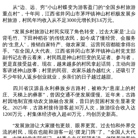
从“边、远、穷”小山村蝶变为游客盈门的“全国乡村旅游
重点村”，十年间，江西省井冈山市茅坪镇神山村积极发展乡
村旅游，村民年均收入从不足3000元增长到3.6万元。
“发展乡村旅游让村民实现了角色转变，过去大家是‘上山
背毛竹、下田种稻谷’的传统农民，如今成了懂经营、会服务
的‘生意人’，推销自家特产、做农家菜、运营民宿都能拿得出
手。”在全国人大代表、江西省井冈山市茅坪镇神山村党支部
副书记左香云看来，村民既是神山村巨变的见证者、参与者，
更是直接受益者。现在，越来越多的村民拿起话筒，主动向游
客讲述神山故事；村里的民宿、农家乐越办越红火，还吸引了
不少年轻人返乡创业就业，乡亲们的日子越过越甜。
四川省汉源县永利彝族乡古路村，被称为“悬崖上的村
庄、天梯上的彝寨”，曾因交通不便发展缓慢。近年来，古路
村因地制宜推动农文旅融合发展，昔日的贫困村发生显著变
化。2025年，古路村接待游客超30万人次，旅游综合收入达
1200万元，村集体经济收入超40万元，均创历史新高。
“发展旅游让大家腰包更鼓、眼界更宽。过去怕和外界交
流的村民，现在也能和游客一起‘摆龙门阵’了。”全国人大代