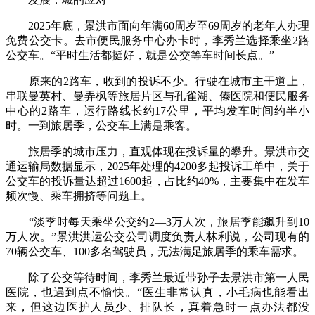
2025年底，景洪市面向年满60周岁至69周岁的老年人办理
免费公交卡。去市便民服务中心办卡时，李秀兰选择乘坐2路
公交车。“平时生活都挺好，就是公交等车时间长点。”
原来的2路车，收到的投诉不少。行驶在城市主干道上，
串联曼英村、曼弄枫等旅居片区与孔雀湖、傣医院和便民服务
中心的2路车，运行路线长约17公里，平均发车时间约半小
时。一到旅居季，公交车上满是乘客。
旅居季的城市压力，直观体现在投诉量的攀升。景洪市交
通运输局数据显示，2025年处理的4200多起投诉工单中，关于
公交车的投诉量达超过1600起，占比约40%，主要集中在发车
频次慢、乘车拥挤等问题上。
“淡季时每天乘坐公交约2—3万人次，旅居季能飙升到10
万人次。”景洪洪运公交公司调度负责人林利说，公司现有的
70辆公交车、100多名驾驶员，无法满足旅居季的乘车需求。
除了公交等待时间，李秀兰最近带孙子去景洪市第一人民
医院，也遇到点不愉快。“医生非常认真，小毛病也能看出
来，但这边医护人员少、排队长，真着急时一点办法都没