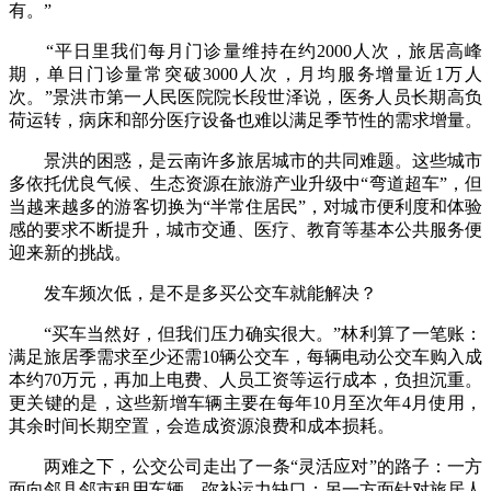
有。”
“平日里我们每月门诊量维持在约2000人次，旅居高峰
期，单日门诊量常突破3000人次，月均服务增量近1万人
次。”景洪市第一人民医院院长段世泽说，医务人员长期高负
荷运转，病床和部分医疗设备也难以满足季节性的需求增量。
景洪的困惑，是云南许多旅居城市的共同难题。这些城市
多依托优良气候、生态资源在旅游产业升级中“弯道超车”，但
当越来越多的游客切换为“半常住居民”，对城市便利度和体验
感的要求不断提升，城市交通、医疗、教育等基本公共服务便
迎来新的挑战。
发车频次低，是不是多买公交车就能解决？
“买车当然好，但我们压力确实很大。”林利算了一笔账：
满足旅居季需求至少还需10辆公交车，每辆电动公交车购入成
本约70万元，再加上电费、人员工资等运行成本，负担沉重。
更关键的是，这些新增车辆主要在每年10月至次年4月使用，
其余时间长期空置，会造成资源浪费和成本损耗。
两难之下，公交公司走出了一条“灵活应对”的路子：一方
面向邻县邻市租用车辆，弥补运力缺口；另一方面针对旅居人