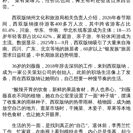
朴。“菜有菜味儿，性价比也高，摊主有时还会送点东西尝
尝。”
西双版纳州文化和旅游局相关负责人介绍，2026年春节期
间，西双版纳接待游客400多万人次，其中跨省游客占比
81.4%，川渝、华东、华南、华北长线客源成为主体；18—35
岁年轻客群占比62.62%，家庭游、亲子游、年轻休闲游成为
主流。数据显示，2025年1—9月，西双版纳吸引了大量来自海
南、四川、广东、北京等地的旅居者，60岁以上“银发族”旅居
需求日益旺盛，中长期旅居趋势明显。
36岁的刘薇薇，2018年辞去深圳的工作，来到西双版纳，
成为一家公关策划公司的创始人。此前的职场生活像上了发
条，而在西双版纳让她明白，自己想要一种慢节奏的生活。
“酸辣开胃的饮食，新鲜的果蔬食材，养人也养心。”刘薇
薇喜欢不同的植物，她在办公室里设置了一面“种子墙”，摆满
了收集来的雨林种子。西双版纳的热带雨林、植物园，成为她
放空自己的地方。逛菜市场时，干腌菜、木姜子、草果等本地
特色食材，也让她大开眼界。
生活的另一面，是找到真正的“自己”。退休前，李秀兰忙
工作、忙家庭，在电视上看到模特走秀，内心总是羡慕，却少