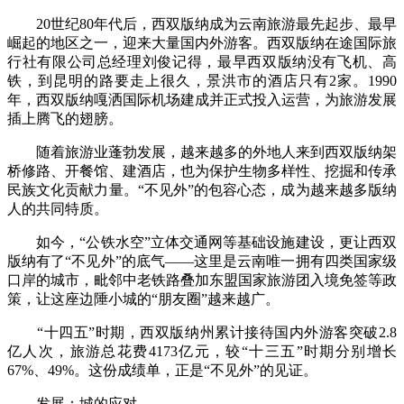
20世纪80年代后，西双版纳成为云南旅游最先起步、最早
崛起的地区之一，迎来大量国内外游客。西双版纳在途国际旅
行社有限公司总经理刘俊记得，最早西双版纳没有飞机、高
铁，到昆明的路要走上很久，景洪市的酒店只有2家。1990
年，西双版纳嘎洒国际机场建成并正式投入运营，为旅游发展
插上腾飞的翅膀。
随着旅游业蓬勃发展，越来越多的外地人来到西双版纳架
桥修路、开餐馆、建酒店，也为保护生物多样性、挖掘和传承
民族文化贡献力量。“不见外”的包容心态，成为越来越多版纳
人的共同特质。
如今，“公铁水空”立体交通网等基础设施建设，更让西双
版纳有了“不见外”的底气——这里是云南唯一拥有四类国家级
口岸的城市，毗邻中老铁路叠加东盟国家旅游团入境免签等政
策，让这座边陲小城的“朋友圈”越来越广。
“十四五”时期，西双版纳州累计接待国内外游客突破2.8
亿人次，旅游总花费4173亿元，较“十三五”时期分别增长
67%、49%。这份成绩单，正是“不见外”的见证。
发展：城的应对