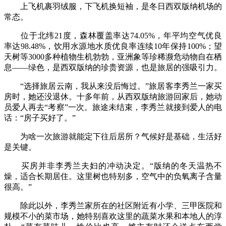
上飞机裹羽绒服，下飞机换短袖，是冬日西双版纳机场的
常态。
位于北纬21度，森林覆盖率达74.05%，年平均空气优良
率达98.48%，饮用水源地水质优良率连续10年保持100%；望
天树等3000多种植物生机勃勃，亚洲象等珍稀濒危动物自在栖
息——绿色，是西双版纳的珍贵资源，也是旅居的强吸引力。
“选择旅居云南，我从来没后悔过。”旅居客李秀兰一家买
房时，她还没退休。十多年前，从西双版纳旅游回家后，她动
员爱人再去“考察”一次。旅途未结束，李秀兰就接到爱人的电
话：“房子买好了。”
为啥一次旅游就能定下往后居所？气候好是基础，生活好
是关键。
买房并非李秀兰夫妇的冲动决定。“版纳的冬天温热不
燥，适合长期居住。这里树也特别多，空气中的负氧离子含量
很高。”
除此以外，李秀兰家所在的社区附近有小学、三甲医院和
规模不小的菜市场，她特别喜欢这里的蔬菜水果和本地人的淳