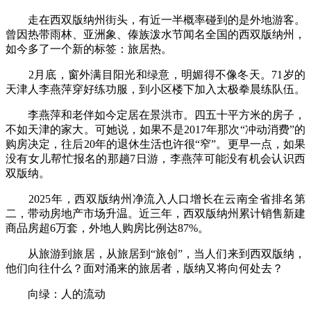
走在西双版纳州街头，有近一半概率碰到的是外地游客。
曾因热带雨林、亚洲象、傣族泼水节闻名全国的西双版纳州，
如今多了一个新的标签：旅居热。
2月底，窗外满目阳光和绿意，明媚得不像冬天。71岁的
天津人李燕萍穿好练功服，到小区楼下加入太极拳晨练队伍。
李燕萍和老伴如今定居在景洪市。四五十平方米的房子，
不如天津的家大。可她说，如果不是2017年那次“冲动消费”的
购房决定，往后20年的退休生活也许很“窄”。更早一点，如果
没有女儿帮忙报名的那趟7日游，李燕萍可能没有机会认识西
双版纳。
2025年，西双版纳州净流入人口增长在云南全省排名第
二，带动房地产市场升温。近三年，西双版纳州累计销售新建
商品房超6万套，外地人购房比例达87%。
从旅游到旅居，从旅居到“旅创”，当人们来到西双版纳，
他们向往什么？面对涌来的旅居者，版纳又将向何处去？
向绿：人的流动