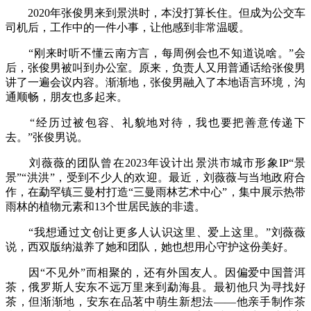
2020年张俊男来到景洪时，本没打算长住。但成为公交车
司机后，工作中的一件小事，让他感到非常温暖。
“刚来时听不懂云南方言，每周例会也不知道说啥。”会
后，张俊男被叫到办公室。原来，负责人又用普通话给张俊男
讲了一遍会议内容。渐渐地，张俊男融入了本地语言环境，沟
通顺畅，朋友也多起来。
“经历过被包容、礼貌地对待，我也要把善意传递下
去。”张俊男说。
刘薇薇的团队曾在2023年设计出景洪市城市形象IP“景
景”“洪洪”，受到不少人的欢迎。最近，刘薇薇与当地政府合
作，在勐罕镇三曼村打造“三曼雨林艺术中心”，集中展示热带
雨林的植物元素和13个世居民族的非遗。
“我想通过文创让更多人认识这里、爱上这里。”刘薇薇
说，西双版纳滋养了她和团队，她也想用心守护这份美好。
因“不见外”而相聚的，还有外国友人。因偏爱中国普洱
茶，俄罗斯人安东不远万里来到勐海县。最初他只为寻找好
茶，但渐渐地，安东在品茗中萌生新想法——他亲手制作茶