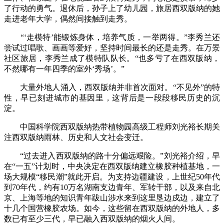
了行动的勇气。退休后，孙子上了幼儿园，旅居西双版纳的她
走进老年大学，偶然间接触到走秀。
“‘走模特’能锻炼身体，培养气质，一举两得。”李秀兰还
尝试过唱歌、画画等爱好，坚持时间最长的还是走秀。在万景
社区旅居，李秀兰成了模特队队长。“也多亏了在西双版纳，
不然哪有一年四季的室外‘秀场’。”
大量外地人涌入，西双版纳并非首次面对。“不见外”的特
性，早已刻进城市的基因里，这背后是一段段移民历史的沉
淀。
中国科学院西双版纳热带植物园高级工程师刘光裕长期关
注西双版纳雨林、历史和人文社会变迁。
“过去进入西双版纳的路十分偏远艰险。”刘光裕介绍，早
在“一五”计划时，中央决定在西双版纳建立橡胶种植基地，一
场大规模“移民潮”就此开启。为支持边疆建设，上世纪50年代
到70年代，约有10万名湖南支边青年、军转干部，以及来自北
京、上海等地的知识青年跋山涉水来到这里垦边戍边，建立了
十几个国营橡胶农场。如今，这些留在西双版纳的外地人，多
数已有至少三代，早已融入西双版纳的烟火人间。