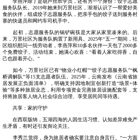
李燕萍除了是葫芦丝班学员，还有另一个身份：饺子志愿
服务队队长。2019年她来到万景社区，渐渐认识了一帮爱好美
食的伙伴，组成饺子志愿服务队，把亲手包的饺子送到服务村
寨的快递员和网约车司机手中。
起初，志愿服务队的锅铲碗筷是大家从家里凑来的。后
来，万景社区为服务队购置了新用具。2025年“五一”期间，社
区组织慰问一线劳动者，李燕萍和10多名伙伴一天包了2000多
个免费饺子。活动结束，她满心欢喜：“看着人家吃得香，自
己也跟着开心。”
如今，万景社区已有“物业小红帽”“饺子志愿服务队”“枫
桥调解队”等15支志愿者队伍。2025年，云南发布《云南省旅
居发展正负面清单》，明确支持因地制宜创新打造“场景+体
验”等多种旅居业态，利用专项资金完善旅居设施配套等，支
持将旅居客人纳入社会综合治理、享受居民同等待遇。
共享：家的守护
在西双版纳，五湖四海的人因生活习惯、认知差异难免产
生矛盾，有时还引发舆论关注。
李秀兰觉得，身为旅居者确实要注意自身言行。“一方面