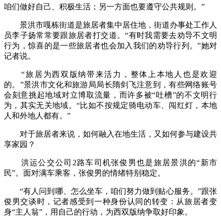
咱们做好自己、积极生活；另一方面也要遵守公共规则。”
景洪市嘎栋街道是旅居者集中居住地，街道办事处工作人
员李子扬常常要跟旅居者打交道。“有时我需要去劝导不文明
行为，惊喜的是一些旅居者也会加入我们的劝导行列。”她对
记者说。
“旅居为西双版纳带来活力，整体上本地人也是欢迎
的。”景洪市文化和旅游局局长隋剑飞注意到，有些网络账号
会刻意挑起地域对立博取流量，而许多被“吐槽”的不文明行
为，其实无关地域。“比如不按规定骑电动车、闯红灯，本地
人和外地人都有。”
对于旅居者来说，如何融入在地生活，又如何参与建设共
享家园？
洪运公交公司2路车司机张俊男也是旅居景洪的“新市
民”。面对满车乘客，张俊男的情绪特别稳定。
“有人问到哪、怎么坐车，咱们努力做到贴心服务。”跟张
俊男交谈时，记者感受到一种身份认同的转变：从旅居者变
身“主人翁”，用自己的行动，为西双版纳争取好印象。