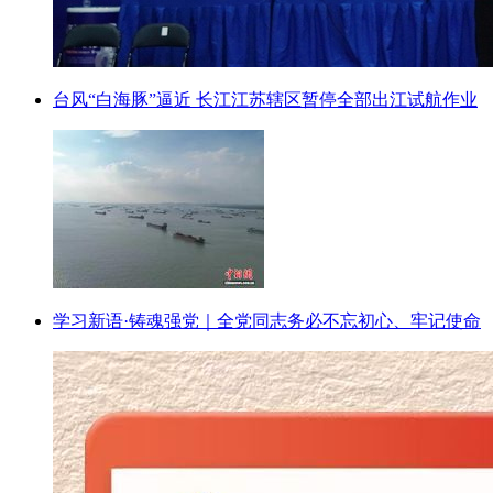
台风“白海豚”逼近 长江江苏辖区暂停全部出江试航作业
学习新语·铸魂强党｜全党同志务必不忘初心、牢记使命