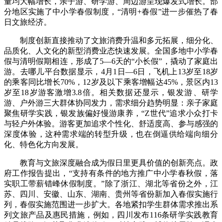
量均大幅增长，亲子游、研学游、周边游呈现爆发式增长。部
分地区实施了中小学春假制度，“清明+春假”进一步催热了春
日文旅经济。
制度创新直接推动了文旅消费升温和多元拓展，细分化、
品质化、人文化的新型消费业态快速发展。全国多地中小学春
假与清明假期相连，形成了5—6天的“小长假”，撬动了家庭出
游。去哪儿平台数据显示，4月1日—6日，飞机上13岁至18岁
的乘客同比增长70%，12岁及以下乘客增幅达45%，景区内13
岁至18岁游客激增3.8倍。相关数据还显示，银发游、研学
游、户外游三大群体协同发力，需求细分趋势明显：亲子家庭
聚焦研学实践，银发族偏好慢游康养，“Z世代”追求小众打卡
与轻户外体验。游客更加追求个性化、舒适度高、参与感强的
深度体验，这种需求端的转型升级，也在倒逼供给端向细分
化、特色化方向发展。
教育与文旅深度融合成为假日里更具价值的创新亮点。政
府工作报告提出，“支持有条件的地方推广中小学春秋假，落
实职工带薪错峰休假制度。”除了浙江、湖北等省份之外，江
苏、四川、安徽、山东、湖南、贵州等省份新加入春假实施行
列，春假实施范围进一步扩大。各地紧扣学生群体需求推出系
列文旅产品及惠民措施，例如，四川发布116条研学实践教育