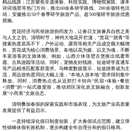
精品线路；江苏聚焦非遗体验、科技实践、博物馆展陈、课本
诗词场景等热门方向，推出60余条研学路线、200余项特色活
动；安徽推出50个春季研学旅游产品、超500项研学旅游优惠
措施。
赏花经济与民俗旅游协同发力，让春日文旅兼具自然之美
与人文之韵。清明时节，神州大地花开烂漫，“赏花”“踏青”等
搜索热度居高不下，户外运动、露营等相关产品成交额大幅增
长，赏花成为核心消费场景。各地以花为媒、以文为魂，不断
丰富游客的文旅体验。例如，山西介休张壁古堡推出纸鸢寄
愿、古风游园等活动。同时，宠物友好线路、短途研学直通车
等产品精准匹配客群需求。马蜂窝数据显示，短途踏青成为主
流，周边游热度同比大幅上涨，“本地人游本地”需求得到集中
释放。同时，消费热点也从近郊打卡转向“民宿+体验+餐饮
+消费”的一站式微度假，推动郊区深化农文旅融合，创新发
展“小而美”文旅业态。
清明叠加春假的探索实践和市场表现，为文旅产业高质量
发展提供了有益启示。
一是持续深化假日制度创新，扩大春假试点范围，建立弹
性错峰休假长效机制，逐步构建全年合理分布的假日格局。