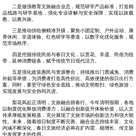
二是做强教育文旅融合业态，规范研学产品标准，打造精
品线路与研学基地，强化专业讲解与安全保障，实现以旅载
教、以教兴旅。
三是推动供给侧精准升级，聚焦小团定制、户外运动、康
养休闲、非遗体验、红色研学等赛道，以数字化优化服务，规
范市场秩序。
四是挖掘传统民俗与春日文化，以赏花、非遗、民俗为纽
带，延伸消费链条，赋予传统节日现代活力。
五是强化政策惠民与资源整合，持续推出门票减免、消费
补贴等举措，为消费者打造高性价比、高效便捷的假日出行方
案。同时，要坚守绿色安全底线，推动文明祭扫、绿色旅游，
实现发展与安全协同共进。
梨花风起正清明，文旅融合踏春行。今年清明假期，各地
以制度优化释放消费潜力，以融合创新提升体验价值，以人文
传承厚植发展根基，充分展现了文旅市场的创新活力和强大韧
性。未来，随着假日制度不断完善、融合业态持续丰富、文化
内涵不断深化，春日文旅经济必将在扩内需、稳增长、传文脉
中发挥更大的作用。