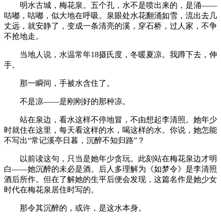
明水古城，梅花泉。五个孔，水不是喷出来的，是涌——
咕嘟，咕嘟，似大地在呼吸。泉眼处水花翻涌如雪，流出去几
丈远，就安静了，变成一条清亮的溪，穿石桥，过人家，不争
不抢地走。
当地人说，水温常年18摄氏度，冬暖夏凉。我蹲下去，伸
手。
那一瞬间，手被水含住了。
不是凉——是刚刚好的那种凉。
站在泉边，看水这样不停地冒，不由想起李清照。她年少
时就住在这里，每天看这样的水，喝这样的水。你说，她怎能
不写出“常记溪亭日暮，沉醉不知归路”？
以前读这句，只当是她年少贪玩。此刻站在梅花泉边才明
白——她沉醉的未必是酒。后人多理解为《如梦令》是李清照
酒后所作。但在了解她的生平后便会发现，这篇名作是她少女
时代在梅花泉居住时写的。
那令其沉醉的，或许，是这水本身。