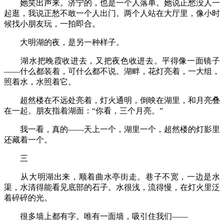
她笑出声来。济宁的，也是一个人落单。她说正愁没人一
起逛，我说正愁不敢一个人出门。两个人站在大厅里，像小时
候找小朋友玩，一拍即合。
大明湖的夜，是另一种样子。
湖水把晚霞收进去，又把夜色收进去。平得像一面镜子
——什么都装着，可什么都不说。湖畔，花灯亮着，一大组，
照着水，水照着它。
超然楼在不远处亮着，灯火通明，倒映在湖里，和月亮叠
在一起。朋友指着湖面：“你看，三个月亮。”
我一看，真的——天上一个，湖里一个，超然楼的灯影里
还藏着一个。
三
从大明湖出来，顺着曲水亭街走。巷子不宽，一边是水
渠，水清得能看见底部的石子。水很浅，流得慢，在灯火里泛
着碎碎的光。
很多墙上都有字。唯有一面墙，吸引住我们——