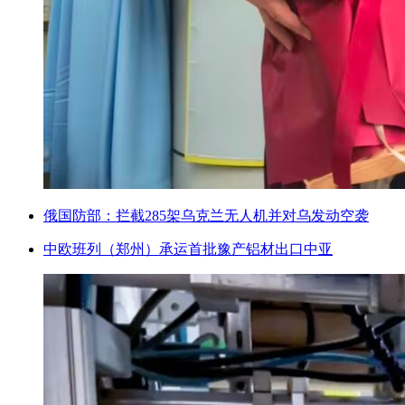
俄国防部：拦截285架乌克兰无人机并对乌发动空袭
中欧班列（郑州）承运首批豫产铝材出口中亚