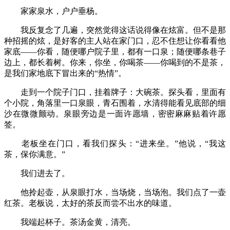
家家泉水，户户垂杨。
我反复念了几遍，突然觉得这话说得像在炫富。但不是那
种招摇的炫，是好客的主人站在家门口，忍不住想让你看看他
家底——你看，随便哪户院子里，都有一口泉；随便哪条巷子
边上，都长着树。你来，你坐，你喝茶——你喝到的不是茶，
是我们家地底下冒出来的“热情”。
走到一个院子门口，挂着牌子：大碗茶。探头看，里面有
个小院，角落里一口泉眼，青石围着，水清得能看见底部的细
沙在微微颤动。泉眼旁边是一面许愿墙，密密麻麻贴着许愿
签。
老板坐在门口，看我们探头：“进来坐。”他说，“我这
茶，保你满意。”
我们进去了。
他拎起壶，从泉眼打水，当场烧，当场泡。我们点了一壶
红茶。老板说，太好的茶反而尝不出水的味道。
我端起杯子。茶汤金黄，清亮。