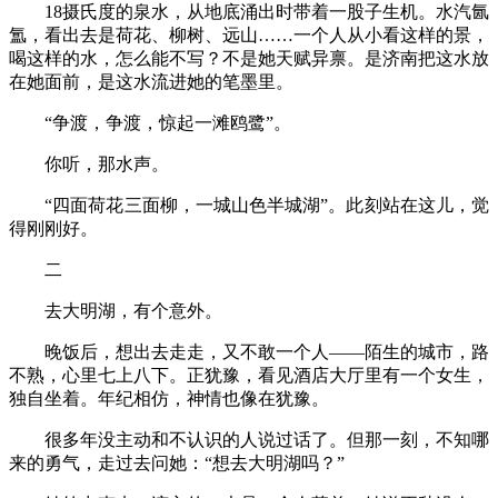
18摄氏度的泉水，从地底涌出时带着一股子生机。水汽氤
氲，看出去是荷花、柳树、远山……一个人从小看这样的景，
喝这样的水，怎么能不写？不是她天赋异禀。是济南把这水放
在她面前，是这水流进她的笔墨里。
“争渡，争渡，惊起一滩鸥鹭”。
你听，那水声。
“四面荷花三面柳，一城山色半城湖”。此刻站在这儿，觉
得刚刚好。
二
去大明湖，有个意外。
晚饭后，想出去走走，又不敢一个人——陌生的城市，路
不熟，心里七上八下。正犹豫，看见酒店大厅里有一个女生，
独自坐着。年纪相仿，神情也像在犹豫。
很多年没主动和不认识的人说过话了。但那一刻，不知哪
来的勇气，走过去问她：“想去大明湖吗？”