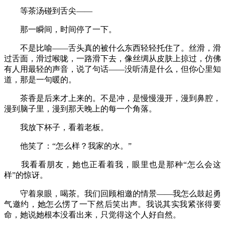
等茶汤碰到舌尖——
那一瞬间，时间停了一下。
不是比喻——舌头真的被什么东西轻轻托住了。丝滑，滑
过舌面，滑过喉咙，一路滑下去，像丝绸从皮肤上掠过，仿佛
有人用最轻的声音，说了句话——没听清是什么，但你心里知
道，那是一句暖的。
茶香是后来才上来的。不是冲，是慢慢漫开，漫到鼻腔，
漫到脑子里，漫到那天晚上的每一个角落。
我放下杯子，看着老板。
他笑了：“怎么样？我家的水。”
我看看朋友，她也正看着我，眼里也是那种“怎么会这
样”的惊讶。
守着泉眼，喝茶。我们回顾相邀的情景——我怎么鼓起勇
气邀约，她怎么愣了一下然后笑出声。我说其实我紧张得要
命，她说她根本没看出来，只觉得这个人好自然。