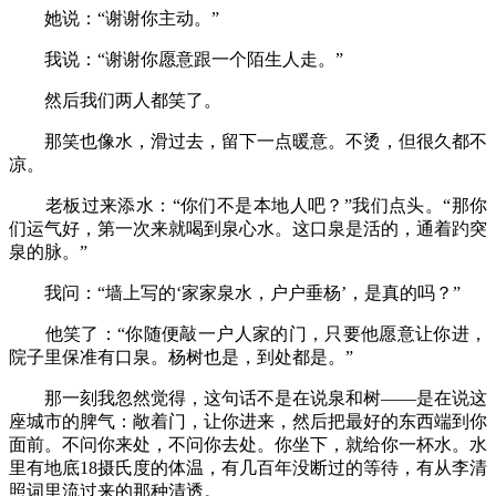
她说：“谢谢你主动。”
我说：“谢谢你愿意跟一个陌生人走。”
然后我们两人都笑了。
那笑也像水，滑过去，留下一点暖意。不烫，但很久都不
凉。
老板过来添水：“你们不是本地人吧？”我们点头。“那你
们运气好，第一次来就喝到泉心水。这口泉是活的，通着趵突
泉的脉。”
我问：“墙上写的‘家家泉水，户户垂杨’，是真的吗？”
他笑了：“你随便敲一户人家的门，只要他愿意让你进，
院子里保准有口泉。杨树也是，到处都是。”
那一刻我忽然觉得，这句话不是在说泉和树——是在说这
座城市的脾气：敞着门，让你进来，然后把最好的东西端到你
面前。不问你来处，不问你去处。你坐下，就给你一杯水。水
里有地底18摄氏度的体温，有几百年没断过的等待，有从李清
照词里流过来的那种清透。