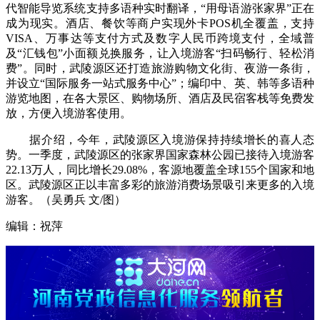
代智能导览系统支持多语种实时翻译，“用母语游张家界”正在
成为现实。酒店、餐饮等商户实现外卡POS机全覆盖，支持
VISA、万事达等支付方式及数字人民币跨境支付，全域普
及“汇钱包”小面额兑换服务，让入境游客“扫码畅行、轻松消
费”。同时，武陵源区还打造旅游购物文化街、夜游一条街，
并设立“国际服务一站式服务中心”；编印中、英、韩等多语种
游览地图，在各大景区、购物场所、酒店及民宿客栈等免费发
放，方便入境游客使用。
据介绍，今年，武陵源区入境游保持持续增长的喜人态
势。一季度，武陵源区的张家界国家森林公园已接待入境游客
22.13万人，同比增长29.08%，客源地覆盖全球155个国家和地
区。武陵源区正以丰富多彩的旅游消费场景吸引来更多的入境
游客。（吴勇兵 文/图）
编辑：祝萍