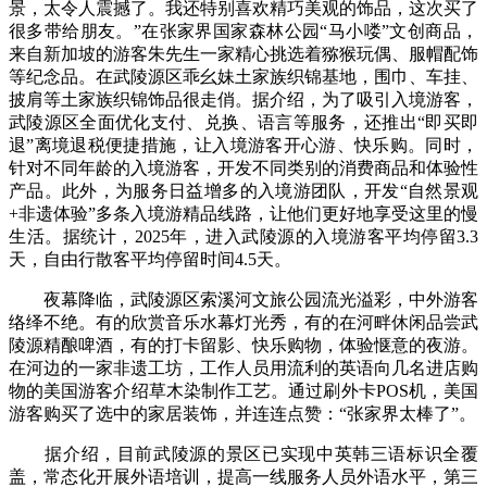
景，太令人震撼了。我还特别喜欢精巧美观的饰品，这次买了
很多带给朋友。”在张家界国家森林公园“马小喽”文创商品，
来自新加坡的游客朱先生一家精心挑选着猕猴玩偶、服帽配饰
等纪念品。在武陵源区乖幺妹土家族织锦基地，围巾、车挂、
披肩等土家族织锦饰品很走俏。据介绍，为了吸引入境游客，
武陵源区全面优化支付、兑换、语言等服务，还推出“即买即
退”离境退税便捷措施，让入境游客开心游、快乐购。同时，
针对不同年龄的入境游客，开发不同类别的消费商品和体验性
产品。此外，为服务日益增多的入境游团队，开发“自然景观
+非遗体验”多条入境游精品线路，让他们更好地享受这里的慢
生活。据统计，2025年，进入武陵源的入境游客平均停留3.3
天，自由行散客平均停留时间4.5天。
夜幕降临，武陵源区索溪河文旅公园流光溢彩，中外游客
络绎不绝。有的欣赏音乐水幕灯光秀，有的在河畔休闲品尝武
陵源精酿啤酒，有的打卡留影、快乐购物，体验惬意的夜游。
在河边的一家非遗工坊，工作人员用流利的英语向几名进店购
物的美国游客介绍草木染制作工艺。通过刷外卡POS机，美国
游客购买了选中的家居装饰，并连连点赞：“张家界太棒了”。
据介绍，目前武陵源的景区已实现中英韩三语标识全覆
盖，常态化开展外语培训，提高一线服务人员外语水平，第三