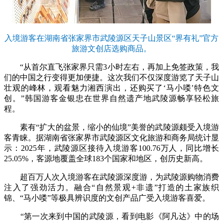
入境游客在湖南省张家界市武陵源区天子山景区“界有礼”官方
旅游文创店选购商品。
“从首尔直飞张家界只需3小时左右，再加上免签政策，我
们的中国之行变得更加便捷。这次我们不仅深度游览了天子山
壮观的峰林，观看魅力湘西演出，还购买了‘马小喽’特色文
创。”韩国游客金银忠在世界自然遗产地武陵源畅享轻松旅
程。
素有“扩大的盆景，缩小的仙境”美誉的武陵源颇受入境游
客青睐。据湖南省张家界市武陵源区文化旅游和商务局统计显
示：2025年，武陵源区接待入境游客100.76万人，同比增长
25.05%，客源地覆盖全球183个国家和地区，创历史新高。
超百万人次入境游客在武陵源深度游，为武陵源购物消费
注入了强劲活力。融合“自然景观+非遗”打造的土家族织
锦、“马小喽”等极具辨识度的文创产品广受入境游客喜爱。
“第一次来到中国的武陵源，看到电影《阿凡达》中的场