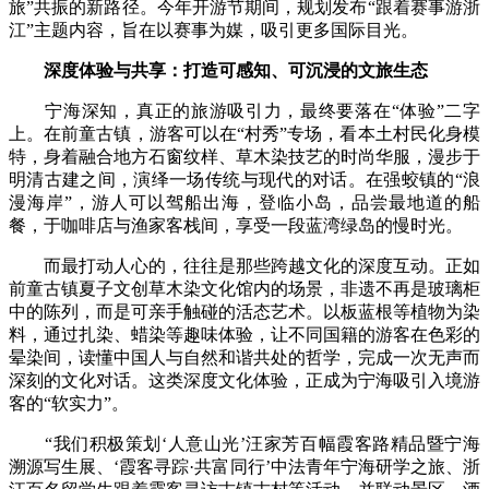
旅”共振的新路径。今年开游节期间，规划发布“跟着赛事游浙
江”主题内容，旨在以赛事为媒，吸引更多国际目光。
深度体验与共享：打造可感知、可沉浸的文旅生态
宁海深知，真正的旅游吸引力，最终要落在“体验”二字
上。在前童古镇，游客可以在“村秀”专场，看本土村民化身模
特，身着融合地方石窗纹样、草木染技艺的时尚华服，漫步于
明清古建之间，演绎一场传统与现代的对话。在强蛟镇的“浪
漫海岸”，游人可以驾船出海，登临小岛，品尝最地道的船
餐，于咖啡店与渔家客栈间，享受一段蓝湾绿岛的慢时光。
而最打动人心的，往往是那些跨越文化的深度互动。正如
前童古镇夏子文创草木染文化馆内的场景，非遗不再是玻璃柜
中的陈列，而是可亲手触碰的活态艺术。以板蓝根等植物为染
料，通过扎染、蜡染等趣味体验，让不同国籍的游客在色彩的
晕染间，读懂中国人与自然和谐共处的哲学，完成一次无声而
深刻的文化对话。这类深度文化体验，正成为宁海吸引入境游
客的“软实力”。
“我们积极策划‘人意山光’汪家芳百幅霞客路精品暨宁海
溯源写生展、‘霞客寻踪·共富同行’中法青年宁海研学之旅、浙