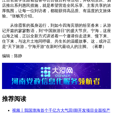
江百名留学生跟着霞客寻访古镇古村等活动，并联动景区、酒
店推出系列惠民措施，就是希望营造全民乐享、主客共享的浓
厚氛围，让每一位到访者，都能获得高品质、有温度的文旅体
验。”张畅芳介绍。
从徐霞客的孤身远行，到如今四海宾朋的纷至沓来；从游
记开篇的寥寥数语，到“中国旅游日”的盛大节庆。宁海，这座
山海之城，正以全新方式讲述着一个邀请你走进来、慢下来、
住下来，与这片土地同呼吸、共生长的温暖故事。这，或许正
是“天下旅游，宁海开游”在新时代最动人的注脚。（蒋攀）
编辑：陈静
推荐阅读
视频丨我国渤海首个千亿方大气田Ⅰ期开发项目全面投产