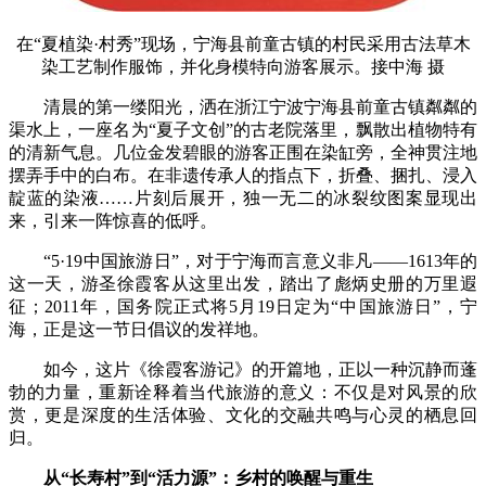
在“夏植染·村秀”现场，宁海县前童古镇的村民采用古法草木
染工艺制作服饰，并化身模特向游客展示。接中海 摄
清晨的第一缕阳光，洒在浙江宁波宁海县前童古镇粼粼的
渠水上，一座名为“夏子文创”的古老院落里，飘散出植物特有
的清新气息。几位金发碧眼的游客正围在染缸旁，全神贯注地
摆弄手中的白布。在非遗传承人的指点下，折叠、捆扎、浸入
靛蓝的染液……片刻后展开，独一无二的冰裂纹图案显现出
来，引来一阵惊喜的低呼。
“5·19中国旅游日”，对于宁海而言意义非凡——1613年的
这一天，游圣徐霞客从这里出发，踏出了彪炳史册的万里遐
征；2011年，国务院正式将5月19日定为“中国旅游日”，宁
海，正是这一节日倡议的发祥地。
如今，这片《徐霞客游记》的开篇地，正以一种沉静而蓬
勃的力量，重新诠释着当代旅游的意义：不仅是对风景的欣
赏，更是深度的生活体验、文化的交融共鸣与心灵的栖息回
归。
从“长寿村”到“活力源”：乡村的唤醒与重生