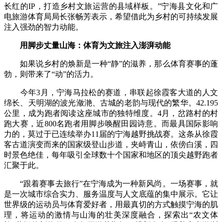
长红的IP，打造乡村文旅运营的县域样板。”宁海县文化和广
电旅游体育局局长张畅芳表示，希望借此为乡村的可持续发展
注入强劲的智力动能。
用脚步丈量山海：体育为文旅注入澎湃动能
如果说乡村的焕新是一种“静”的滋养，那么体育赛事的蓬
勃，则带来了“动”的活力。
今年3月，宁海马拉松的赛道，串联起徐霞客大道的人文
绵长、天明湖的波光潋滟、古城的老韵与现代的繁华。42.195
公里，成为跑者阅读这座城市的独特维度。4月，岔路村的村
跑大赛，近800名跑者用脚步唤醒田园诗意。而最具国际影响
力的，莫过于已连续举办11届的宁海越野挑战赛。这条从徐霞
客古道演变而来的国家级登山步道，夹峙青山，依傍白溪，四
时景色绝佳，每年吸引全球数十个国家和地区的顶尖越野跑者
汇聚于此。
“跟着赛事去旅行”在宁海成为一种新风尚。一场赛事，就
是一次城市综合实力、服务温度与人文底蕴的集中展示。它让
世界级的运动员与体育爱好者，用最真切的方式触摸宁海的肌
理，将运动的激情与山海的壮美深度融合，探索出“农文体