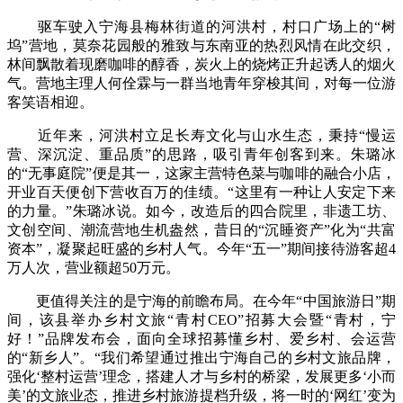
驱车驶入宁海县梅林街道的河洪村，村口广场上的“树
坞”营地，莫奈花园般的雅致与东南亚的热烈风情在此交织，
林间飘散着现磨咖啡的醇香，炭火上的烧烤正升起诱人的烟火
气。营地主理人何佺霖与一群当地青年穿梭其间，对每一位游
客笑语相迎。
近年来，河洪村立足长寿文化与山水生态，秉持“慢运
营、深沉淀、重品质”的思路，吸引青年创客到来。朱璐冰
的“无事庭院”便是其一，这家主营特色菜与咖啡的融合小店，
开业百天便创下营收百万的佳绩。“这里有一种让人安定下来
的力量。”朱璐冰说。如今，改造后的四合院里，非遗工坊、
文创空间、潮流营地生机盎然，昔日的“沉睡资产”化为“共富
资本”，凝聚起旺盛的乡村人气。今年“五一”期间接待游客超4
万人次，营业额超50万元。
更值得关注的是宁海的前瞻布局。在今年“中国旅游日”期
间，该县举办乡村文旅“青村CEO”招募大会暨“青村，宁
好！”品牌发布会，面向全球招募懂乡村、爱乡村、会运营
的“新乡人”。“我们希望通过推出宁海自己的乡村文旅品牌，
强化‘整村运营’理念，搭建人才与乡村的桥梁，发展更多‘小而
美’的文旅业态，推进乡村旅游提档升级，将一时的‘网红’变为