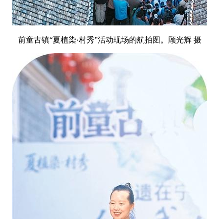
前童古镇“夏植染·村秀”活动现场的航拍图。顾光辉 摄