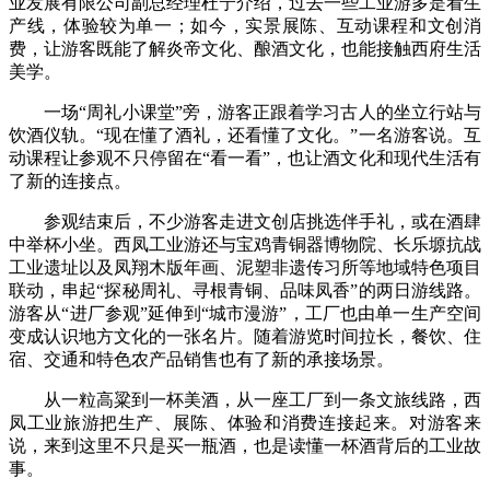
业发展有限公司副总经理杜宁介绍，过去一些工业游多是看生
产线，体验较为单一；如今，实景展陈、互动课程和文创消
费，让游客既能了解炎帝文化、酿酒文化，也能接触西府生活
美学。
一场“周礼小课堂”旁，游客正跟着学习古人的坐立行站与
饮酒仪轨。“现在懂了酒礼，还看懂了文化。”一名游客说。互
动课程让参观不只停留在“看一看”，也让酒文化和现代生活有
了新的连接点。
参观结束后，不少游客走进文创店挑选伴手礼，或在酒肆
中举杯小坐。西凤工业游还与宝鸡青铜器博物院、长乐塬抗战
工业遗址以及凤翔木版年画、泥塑非遗传习所等地域特色项目
联动，串起“探秘周礼、寻根青铜、品味凤香”的两日游线路。
游客从“进厂参观”延伸到“城市漫游”，工厂也由单一生产空间
变成认识地方文化的一张名片。随着游览时间拉长，餐饮、住
宿、交通和特色农产品销售也有了新的承接场景。
从一粒高粱到一杯美酒，从一座工厂到一条文旅线路，西
凤工业旅游把生产、展陈、体验和消费连接起来。对游客来
说，来到这里不只是买一瓶酒，也是读懂一杯酒背后的工业故
事。