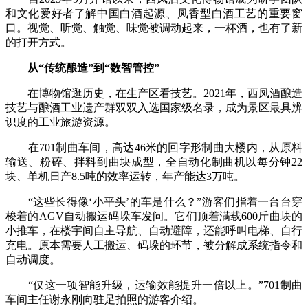
和文化爱好者了解中国白酒起源、凤香型白酒工艺的重要窗
口。视觉、听觉、触觉、味觉被调动起来，一杯酒，也有了新
的打开方式。
从“传统酿造”到“数智管控”
在博物馆逛历史，在生产区看技艺。2021年，西凤酒酿造
技艺与酿酒工业遗产群双双入选国家级名录，成为景区最具辨
识度的工业旅游资源。
在701制曲车间，高达46米的回字形制曲大楼内，从原料
输送、粉碎、拌料到曲块成型，全自动化制曲机以每分钟22
块、单机日产8.5吨的效率运转，年产能达3万吨。
“这些长得像‘小平头’的车是什么？”游客们指着一台台穿
梭着的AGV自动搬运码垛车发问。它们顶着满载600斤曲块的
小推车，在楼宇间自主导航、自动避障，还能呼叫电梯、自行
充电。原本需要人工搬运、码垛的环节，被分解成系统指令和
自动调度。
“仅这一项智能升级，运输效能提升一倍以上。”701制曲
车间主任谢永刚向驻足拍照的游客介绍。