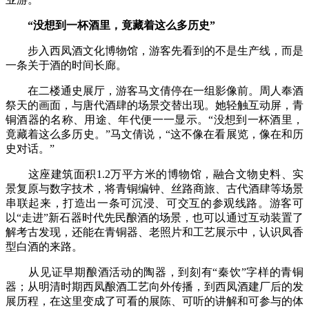
“没想到一杯酒里，竟藏着这么多历史”
步入西凤酒文化博物馆，游客先看到的不是生产线，而是
一条关于酒的时间长廊。
在二楼通史展厅，游客马文倩停在一组影像前。周人奉酒
祭天的画面，与唐代酒肆的场景交替出现。她轻触互动屏，青
铜酒器的名称、用途、年代便一一显示。“没想到一杯酒里，
竟藏着这么多历史。”马文倩说，“这不像在看展览，像在和历
史对话。”
这座建筑面积1.2万平方米的博物馆，融合文物史料、实
景复原与数字技术，将青铜编钟、丝路商旅、古代酒肆等场景
串联起来，打造出一条可沉浸、可交互的参观线路。游客可
以“走进”新石器时代先民酿酒的场景，也可以通过互动装置了
解考古发现，还能在青铜器、老照片和工艺展示中，认识凤香
型白酒的来路。
从见证早期酿酒活动的陶器，到刻有“秦饮”字样的青铜
器；从明清时期西凤酿酒工艺向外传播，到西凤酒建厂后的发
展历程，在这里变成了可看的展陈、可听的讲解和可参与的体