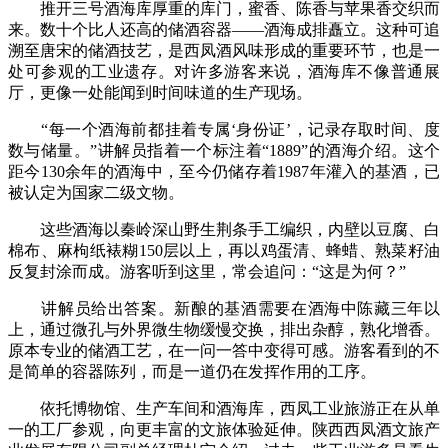
推开三号酒海库厚重的库门，蜜香、陈香与苹果香交织而
来。数十个比人还高的储酒容器——酒海成排矗立。这种可追
溯至唐宋的储酒技艺，是西凤酒风味形成的重要环节，也是一
处可参观的工业遗存。对许多游客来说，酒海库不像普通展
厅，更像一处能闻到时间味道的生产现场。
“每一个酒海前都挂着专属‘身份证’，记录存取时间、度
数与储量。”讲解员指着一个标注着“1889”的酒海介绍。这个
距今130余年的酒海中，至今仍储存着1987年灌入的基酒，已
被认定为国家二级文物。
这些酒海以秦岭深山野生荆条手工编织，内壁以豆腐、白
棉布、麻枸纸裱糊150层以上，再以鸡蛋清、蜂蜡、熟菜籽油
反复封涂而成。游客听到这里，常会追问：“这是为何？”
讲解员给出答案。新酿的基酒需要在酒海中陈藏三年以
上，通过微孔与外界微生物缓慢交换，排出杂醇，熟化增香。
原本专业的储酒工艺，在一问一答中变得可感。游客看到的不
是简单的容器陈列，而是一道仍在发挥作用的工序。
依托博物馆、生产车间和酒海库，西凤工业旅游正在从单
一的工厂参观，向更丰富的文旅体验延伸。陕西西凤酒文旅产