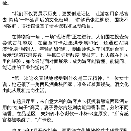
验。
“我们不仅要展示历史，更要创造记忆，让游客用多感官
去‘阅读’一杯酒背后的文化密码。”讲解员张红柳说。围绕不
同客群，博物馆设置了研学课程和互动项目。
在博物馆一角，一场“现场课”正在进行。人们围在投壶旁
尝试古礼游戏，在盖章打卡处集满专属印记，还通过AI换
装“化身”周朝人。年轻的酿酒师、制曲师也从车间来到台前，
展示“观酒花辨度数、手抓口尝辨酸度”等技艺。过去藏在作坊
里的经验，如今通过面对面展示，成为游客能看懂、能提问、
能记住的工业旅游内容。
“第一次这么直观地感受到什么是工匠精神。”一位女士
说，她还领了一角西凤酒曲块回家，准备试着蒸馒头。酒文化
由此从展柜走向生活。
专题展厅里，来自意大利的游客卢卡抚摸着酿造西凤酒专
用的“红甸子”高粱，妻子乔尔吉娅则凑近闻香装置，分辨不同
酒香。在品鉴区，夫妇俩小心啜饮一小杯63度原浆。“所有感
官都被唤醒了。”卢卡说。
自2025年9月开馆以来，西凤酒文化博物馆成为研学团队