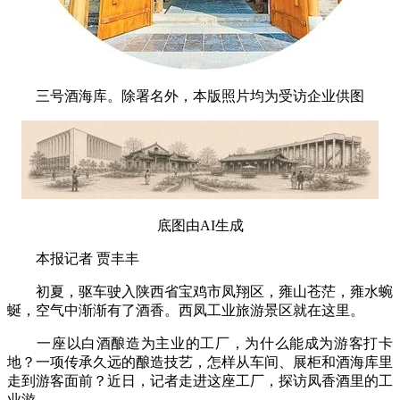
三号酒海库。除署名外，本版照片均为受访企业供图
底图由AI生成
本报记者 贾丰丰
初夏，驱车驶入陕西省宝鸡市凤翔区，雍山苍茫，雍水蜿
蜒，空气中渐渐有了酒香。西凤工业旅游景区就在这里。
一座以白酒酿造为主业的工厂，为什么能成为游客打卡
地？一项传承久远的酿造技艺，怎样从车间、展柜和酒海库里
走到游客面前？近日，记者走进这座工厂，探访凤香酒里的工
业游。