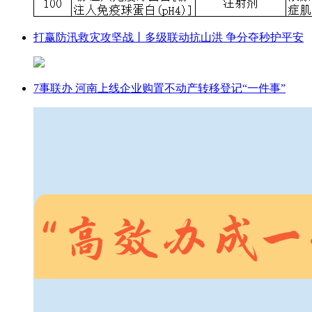
打赢防汛救灾攻坚战丨多级联动抗山洪 争分夺秒护平安
7事联办 河南上线企业购置不动产转移登记“一件事”