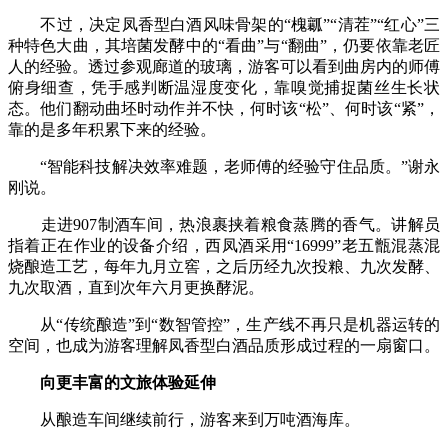
不过，决定凤香型白酒风味骨架的“槐瓤”“清茬”“红心”三
种特色大曲，其培菌发酵中的“看曲”与“翻曲”，仍要依靠老匠
人的经验。透过参观廊道的玻璃，游客可以看到曲房内的师傅
俯身细查，凭手感判断温湿度变化，靠嗅觉捕捉菌丝生长状
态。他们翻动曲坯时动作并不快，何时该“松”、何时该“紧”，
靠的是多年积累下来的经验。
“智能科技解决效率难题，老师傅的经验守住品质。”谢永
刚说。
走进907制酒车间，热浪裹挟着粮食蒸腾的香气。讲解员
指着正在作业的设备介绍，西凤酒采用“16999”老五甑混蒸混
烧酿造工艺，每年九月立窖，之后历经九次投粮、九次发酵、
九次取酒，直到次年六月更换酵泥。
从“传统酿造”到“数智管控”，生产线不再只是机器运转的
空间，也成为游客理解凤香型白酒品质形成过程的一扇窗口。
向更丰富的文旅体验延伸
从酿造车间继续前行，游客来到万吨酒海库。