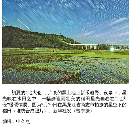
初夏的“北大仓”，广袤的黑土地上新禾遍野。夜幕下，星
光映在水田之中，一幅静谧而壮美的稻田星光画卷在“北大
仓”缓缓铺展。图为5月29日在黑龙江省尚志市拍摄的星空下的
稻田（堆栈合成照片）。新华社发（曾东摄）
编辑：申久燕