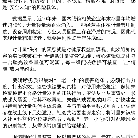
最终交付到消费者手中的，不仅是“精度不足”的眼镜，还
是“安全未知”的风险载体。
数据显示，近10年来，国内眼镜相关企业年末存量年均增
速超40%，大量轻量级企业涌入。一些经营主体在计量管理制
度、设备周期检定、专业人员配置上存在滞后的情况。因此想
实现计量精准监管，就要用刚性监管兜住底线。
对计量“失准”的容忍就是对健康权益的漠视。此次通知内
容的实质突破在于“全链条计量监管”思维，核心逻辑就是让每
一台验光设备量值可溯源，每一组配镜数据可核查，让“精
准”成为硬约束。
要斩断劣质眼镜对“一老一小”的侵害链条，必须打出力
度、打出实效。监管执法要动真格，对使用未经检定、超期未
检或检定不合格计量器具的违法行为，依法从严从重查处，形
成强大震慑，使其不敢再犯。失信惩戒要形成闭环，加快建立
眼镜制配计量失信主体名单，并与电商平台数据互通，让失信
者在线上线下无处遁形。社会共治要走深走实，将计量知识纳
入社区科普和学校健康教育，帮助“一老一小”提升对配镜风险
的识别能力，从需求端倒逼供给端规范。
眼镜制配计量监管，应以最严格的执行、最有力的惩戒消