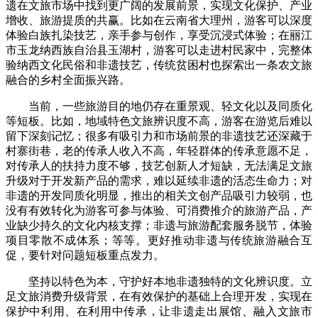
遗在文旅市场中找到更广阔的发展前景，实现文化保护、产业
增收、旅游提质的共赢。比如在云南省大理州，游客可以深度
体验白族扎染技艺，亲手参与创作，享受沉浸式体验；在丽江
市玉龙纳西族自治县玉湖村，游客可以走进村民家中，完整体
验纳西文化民俗和非遗技艺，传统贫困村也探索出一条农文旅
融合的乡村全面振兴路。
当前，一些旅游目的地仍存在重景观、轻文化以及同质化
等短板。比如，地域特色文旅辨识度不高，游客在游览后难以
留下深刻记忆；很多有吸引力和市场前景的非遗技艺还深藏于
村寨街巷，老的传承人收入不高，年轻群体的传承意愿不足，
对传承人的扶持力度不够，技艺创新人才短缺，无法满足文旅
升级对于开发新产品的需求，难以延续非遗的活态生命力；对
非遗的开发同质化明显，推出的相关文创产品吸引力较弱，也
没有有效转化为游客可参与体验、可消费推介的旅游产品，产
业缺少持久的文化内核支撑；非遗与旅游配套服务脱节，体验
项目零散不成体系；等等。更好推动非遗与传统旅游融合互
促，要针对问题短板重点发力。
坚持以特色为本，守护好本地非遗独特的文化辨识度。立
足文旅消费升级背景，在有效保护的基础上合理开发，实现在
保护中利用、在利用中传承，让非遗走出展馆、融入文旅市