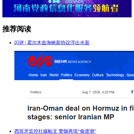
推荐阅读
闪评 | 霍尔木兹海峡新协议浮出水面
西班牙监控社媒帖文 警惕再现“偷渡潮”